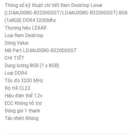
Thông số kỹ thuật chi tiết Ram Desktop Lexar
(LD4AU008G-B3200GSST/LD4AU008G-B3200GSST) 8GB
(1x8GB) DDR4 3200Mhz
Thương hiệu LEXAR
Loại Ram Desktop
Dòng Value
Mã Part LD4AU008G-B3200GSST
CHI TIẾT
Dung lượng 8GB (1 x 8GB)
Loại DDR4
Tốc độ 3200 MHz
Độ trễ CL22
Hiệu điện thế 1.2v
ECC Không hỗ trợ
Đóng gói 1 thanh
Tản nhiệt Không