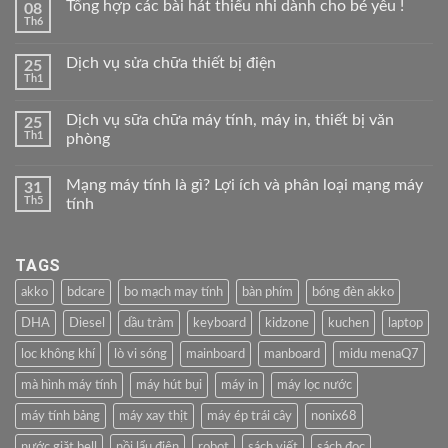
Tổng hợp các bài hát thiếu nhi dành cho bé yêu !
08
Th6
Dịch vụ sửa chữa thiết bị điện
25
Th1
Dịch vụ sữa chữa máy tính, máy in, thiết bị văn
25
Th1
phòng
Mạng máy tính là gì? Lợi ích và phân loại mạng máy
31
Th5
tính
TAGS
akko
bdcare
bo mạch may tính
bàn phím
bóng đèn akko
DHA
Diesel
dầu tràm
keyboard
kidzone
kuchen
laptop
loc không khí
lò vi sóng
mainboard
manboard
midu menaQ7
mà hình máy tính
máy hút bụi
máy in
máy lọc nước
máy tính bảng
máy xay thịt
máy ép trái cây
nonix68
nước giặt bell
nồi lẩu điện
robot
sách viết
sách đọc