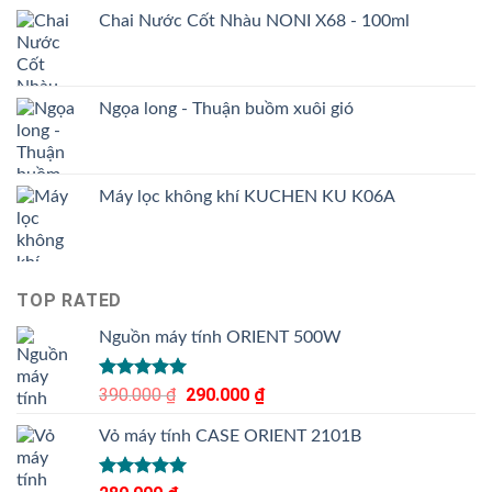
Chai Nước Cốt Nhàu NONI X68 - 100ml
Ngọa long - Thuận buồm xuôi gió
Máy lọc không khí KUCHEN KU K06A
TOP RATED
Nguồn máy tính ORIENT 500W
Được xếp
390.000
₫
Giá
290.000
₫
Giá
hạng
5.00
gốc
hiện
5 sao
Vỏ máy tính CASE ORIENT 2101B
là:
tại
390.000 ₫.
là:
290.000 ₫.
Được xếp