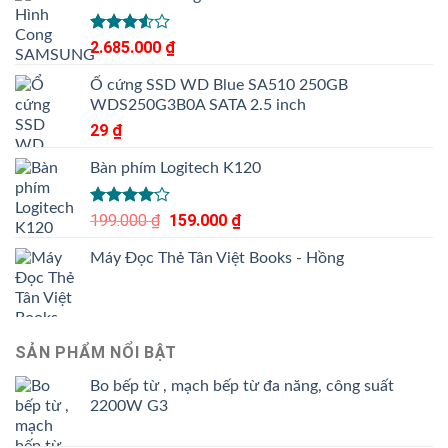
Được
2.685.000
₫
xếp
hạng
Ổ cứng SSD WD Blue SA510 250GB
3.50
5
WDS250G3B0A SATA 2.5 inch
sao
29
₫
Bàn phím Logitech K120
Được
199.000
₫
Giá
159.000
₫
Giá
xếp hạng
gốc
hiện
4.00
5
Máy Đọc Thẻ Tân Việt Books - Hồng
là:
tại
sao
199.000 ₫.
là:
159.000 ₫.
SẢN PHẨM NỔI BẬT
Bo bếp từ , mạch bếp từ đa năng, công suất
2200W G3