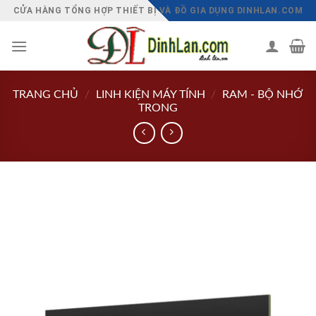
Chuyển
CỬA HÀNG TỔNG HỢP THIẾT BỊ VÀ ĐỒ GIA DỤNG DINHLAN.COM
đến
nội
dung
TRANG CHỦ
/
LINH KIỆN MÁY TÍNH
/
RAM - BỘ NHỚ
TRONG