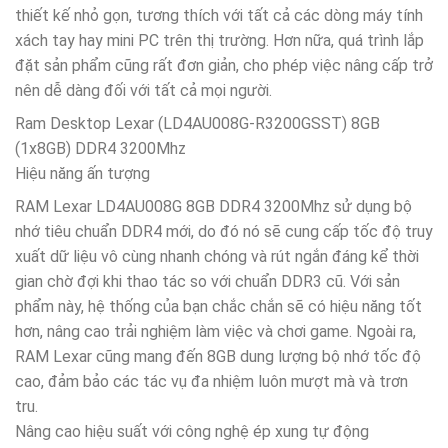
thiết kế nhỏ gọn, tương thích với tất cả các dòng máy tính
xách tay hay mini PC trên thị trường. Hơn nữa, quá trình lắp
đặt sản phẩm cũng rất đơn giản, cho phép việc nâng cấp trở
nên dễ dàng đối với tất cả mọi người.
Ram Desktop Lexar (LD4AU008G-R3200GSST) 8GB
(1x8GB) DDR4 3200Mhz
Hiệu năng ấn tượng
RAM Lexar LD4AU008G 8GB DDR4 3200Mhz sử dụng bộ
nhớ tiêu chuẩn DDR4 mới, do đó nó sẽ cung cấp tốc độ truy
xuất dữ liệu vô cùng nhanh chóng và rút ngắn đáng kể thời
gian chờ đợi khi thao tác so với chuẩn DDR3 cũ. Với sản
phẩm này, hệ thống của bạn chắc chắn sẽ có hiệu năng tốt
hơn, nâng cao trải nghiệm làm việc và chơi game. Ngoài ra,
RAM Lexar cũng mang đến 8GB dung lượng bộ nhớ tốc độ
cao, đảm bảo các tác vụ đa nhiệm luôn mượt mà và trơn
tru.
Nâng cao hiệu suất với công nghệ ép xung tự động