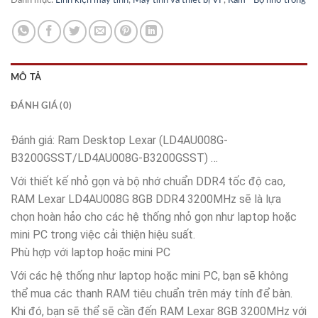
Danh mục:
Linh kiện máy tính
,
Máy tính và thiết bị VP
,
Ram - Bộ nhớ trong
MÔ TẢ
ĐÁNH GIÁ (0)
Đánh giá: Ram Desktop Lexar (LD4AU008G-
B3200GSST/LD4AU008G-B3200GSST) …
Với thiết kế nhỏ gọn và bộ nhớ chuẩn DDR4 tốc độ cao,
RAM Lexar LD4AU008G 8GB DDR4 3200MHz sẽ là lựa
chọn hoàn hảo cho các hệ thống nhỏ gọn như laptop hoặc
mini PC trong việc cải thiện hiệu suất.
Phù hợp với laptop hoặc mini PC
Với các hệ thống như laptop hoặc mini PC, bạn sẽ không
thể mua các thanh RAM tiêu chuẩn trên máy tính để bàn.
Khi đó, bạn sẽ thể sẽ cần đến RAM Lexar 8GB 3200MHz với