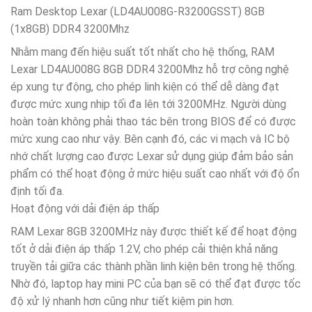
Ram Desktop Lexar (LD4AU008G-R3200GSST) 8GB
(1x8GB) DDR4 3200Mhz
Nhằm mang đến hiệu suất tốt nhất cho hệ thống, RAM
Lexar LD4AU008G 8GB DDR4 3200Mhz hỗ trợ công nghệ
ép xung tự động, cho phép linh kiện có thể dễ dàng đạt
được mức xung nhịp tối đa lên tới 3200MHz. Người dùng
hoàn toàn không phải thao tác bên trong BIOS để có được
mức xung cao như vậy. Bên cạnh đó, các vi mạch và IC bộ
nhớ chất lượng cao được Lexar sử dụng giúp đảm bảo sản
phẩm có thể hoạt động ở mức hiệu suất cao nhất với độ ổn
định tối đa.
Hoạt động với dải điện áp thấp
RAM Lexar 8GB 3200MHz này được thiết kế để hoạt động
tốt ở dải điện áp thấp 1.2V, cho phép cải thiện khả năng
truyền tải giữa các thành phần linh kiện bên trong hệ thống.
Nhờ đó, laptop hay mini PC của bạn sẽ có thể đạt được tốc
độ xử lý nhanh hơn cũng như tiết kiệm pin hơn.