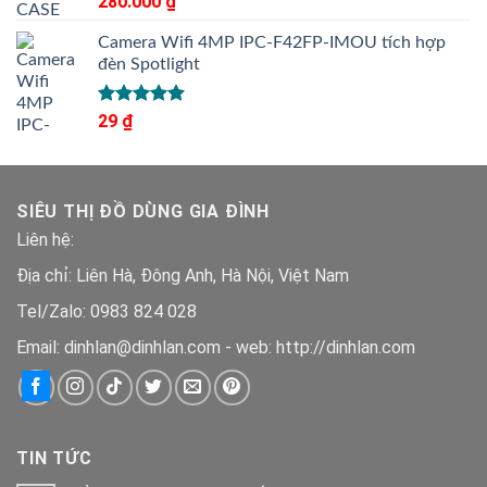
280.000
₫
hạng
5.00
5 sao
Camera Wifi 4MP IPC-F42FP-IMOU tích hợp
đèn Spotlight
Được xếp
29
₫
hạng
5.00
5 sao
SIÊU THỊ ĐỒ DÙNG GIA ĐÌNH
Liên hệ:
Địa chỉ: Liên Hà, Đông Anh, Hà Nội, Việt Nam
Tel/Zalo: 0983 824 028
Email: dinhlan@dinhlan.com - web: http://dinhlan.com
TIN TỨC