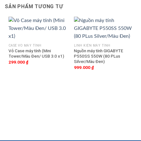
SẢN PHẨM TƯƠNG TỰ
G
CASE VỎ MÁY TÍNH
LINH KIỆN MÁY TÍNH
Vỏ Case máy tính (Mini
Nguồn máy tính GIGABYTE
Tower/Màu Đen/ USB 3.0 x1)
P550SS 550W (80 PLus
Silver/Màu Đen)
299.000
₫
999.000
₫