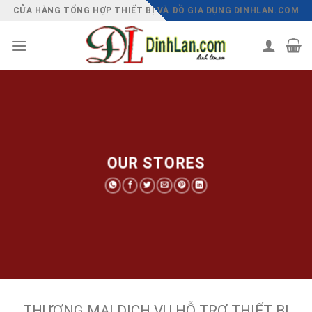
Chuyển
CỬA HÀNG TỔNG HỢP THIẾT BỊ VÀ ĐỒ GIA DỤNG DINHLAN.COM
đến
nội
dung
OUR STORES
THƯƠNG MẠI DỊCH VỤ HỖ TRỢ THIẾT BỊ