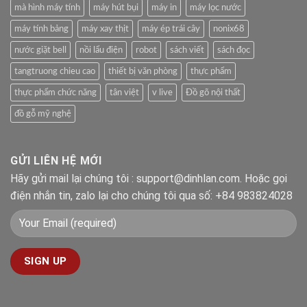
mà hình máy tính
máy hút bụi
máy in
máy lọc nước
máy tính bảng
máy xay thịt
máy ép trái cây
nonix68
nước giặt bell
nồi lẩu điện
robot
sách viết
sách đọc
tangtruong chieu cao
thiết bị văn phòng
thực phẩm
thực phẩm chức năng
tân việt
v live
Đồ gõ nội thất
đồ gỗ mỹ nghệ
GỬI LIÊN HỆ MỚI
Hãy gửi mail lại chúng tôi : support@dinhlan.com. Hoặc gọi
điện nhắn tin, zalo lại cho chúng tôi qua số: +84 983824028