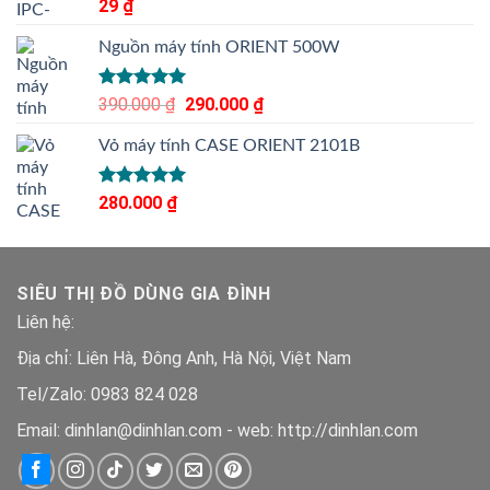
Được xếp
29
₫
hạng
5.00
5 sao
Nguồn máy tính ORIENT 500W
Được xếp
390.000
₫
Giá
290.000
₫
Giá
hạng
5.00
gốc
hiện
5 sao
Vỏ máy tính CASE ORIENT 2101B
là:
tại
390.000 ₫.
là:
290.000 ₫.
Được xếp
280.000
₫
hạng
5.00
5 sao
SIÊU THỊ ĐỒ DÙNG GIA ĐÌNH
Liên hệ:
Địa chỉ: Liên Hà, Đông Anh, Hà Nội, Việt Nam
Tel/Zalo: 0983 824 028
Email: dinhlan@dinhlan.com - web: http://dinhlan.com