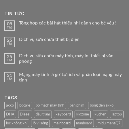
TIN TỨC
Tổng hợp các bài hát thiếu nhi dành cho bé yêu !
08
Th6
Dịch vụ sửa chữa thiết bị điện
25
Th1
Dịch vụ sữa chữa máy tính, máy in, thiết bị văn
25
Th1
phòng
Mạng máy tính là gì? Lợi ích và phân loại mạng máy
31
Th5
tính
TAGS
akko
bdcare
bo mạch may tính
bàn phím
bóng đèn akko
DHA
Diesel
dầu tràm
keyboard
kidzone
kuchen
laptop
loc không khí
lò vi sóng
mainboard
manboard
midu menaQ7