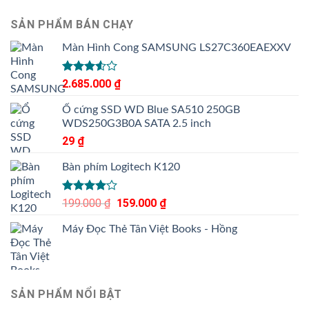
SẢN PHẨM BÁN CHẠY
Màn Hình Cong SAMSUNG LS27C360EAEXXV
Được
2.685.000
₫
xếp
hạng
Ổ cứng SSD WD Blue SA510 250GB
3.50
5
WDS250G3B0A SATA 2.5 inch
sao
29
₫
Bàn phím Logitech K120
Được
199.000
₫
Giá
159.000
₫
Giá
xếp hạng
gốc
hiện
4.00
5
Máy Đọc Thẻ Tân Việt Books - Hồng
là:
tại
sao
199.000 ₫.
là:
159.000 ₫.
SẢN PHẨM NỔI BẬT