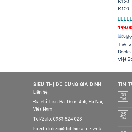
K120
Được x
199.0
hạng
4.00
5
sao
Việt B
SIÊU THỊ ĐỒ DÙNG GIA ĐÌNH
TIN 
Liên hệ:
08
Th6
Địa chỉ: Liên Hà, Đông Anh, Hà Nội,
Việt Nam
25
Tel/Zalo: 0983 824 028
Th1
Email: dinhlan@dinhlan.com - web: