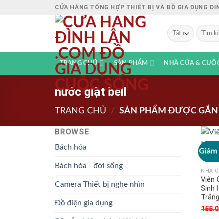
Chuyển
CỬA HÀNG TỔNG HỢP THIẾT BỊ VÀ ĐỒ GIA DỤNG D
đến
nội
Tìm
kiếm:
dung
TRANG CHỦ
SẢN PHẨM
NHÀ CỬA & CUỘ
nước giặt bell
TRANG CHỦ
/
SẢN PHẨM ĐƯỢC GẮN T
BROWSE
Bách hóa
Giảm 
Bách hóa - đời sống
NHÀ C
Viên 
Camera Thiết bị nghe nhìn
Sinh 
Trắn
Đồ điện gia dụng
155.