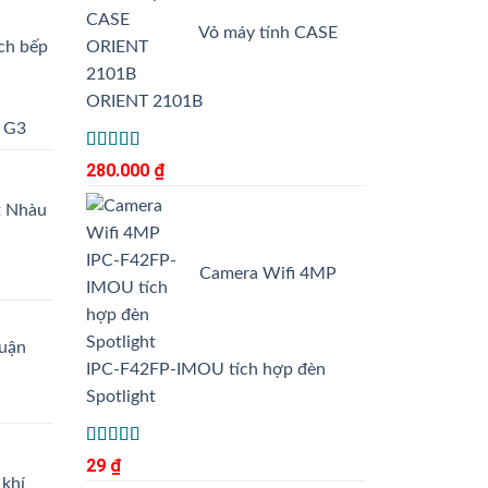
Vỏ máy tính CASE
ch bếp
ORIENT 2101B
W G3
Được xếp
280.000
₫
5.00
hạng
5
sao
t Nhàu
Camera Wifi 4MP
huận
IPC-F42FP-IMOU tích hợp đèn
Spotlight
Được xếp
29
₫
5.00
hạng
5
 khí