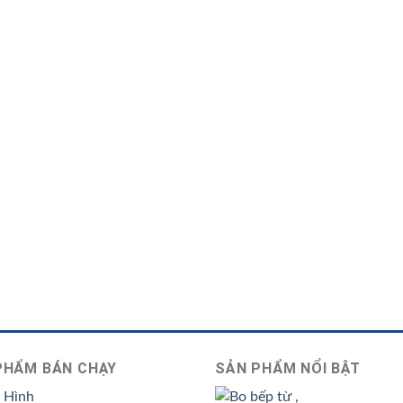
gốc
hiện
là:
tại
155.000 ₫.
là:
131.000 ₫.
PHẨM BÁN CHẠY
SẢN PHẨM NỔI BẬT