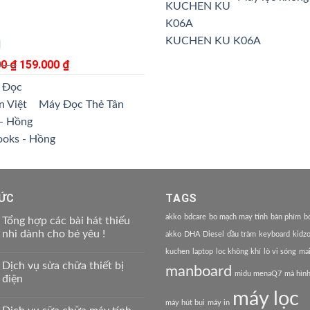
KUCHEN KU K06A
ếp
00
₫
Giá
159.000
₫
Giá
gốc
hiện
là:
tại
Máy Đọc Thẻ Tân
199.000 ₫.
là:
159.000 ₫.
ooks - Hồng
TỨC
TAGS
akko
bdcare
bo mạch may tính
bàn phím
b
Tổng hợp các bài hát thiếu
nhi dành cho bé yêu !
akko
DHA
Diesel
dầu tràm
keyboard
kidz
kuchen
laptop
loc không khí
lò vi sóng
ma
Dịch vụ sửa chữa thiết bị
manboard
midu menaQ7
mà hình
điện
máy lọc
máy hút bụi
máy in