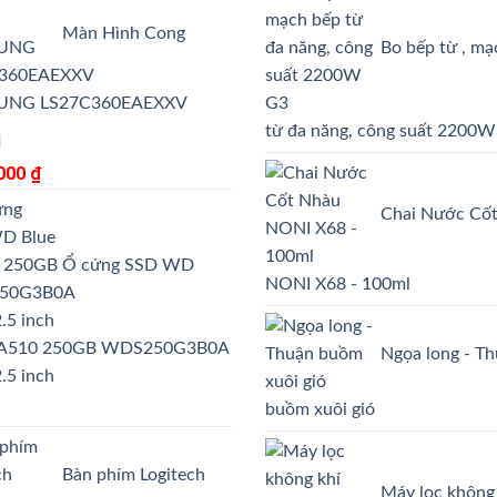
Màn Hình Cong
Bo bếp từ , mạ
UNG LS27C360EAEXXV
từ đa năng, công suất 2200
.000
₫
Chai Nước Cố
Ổ cứng SSD WD
NONI X68 - 100ml
SA510 250GB WDS250G3B0A
Ngọa long - T
.5 inch
buồm xuôi gió
Bàn phím Logitech
Máy lọc không