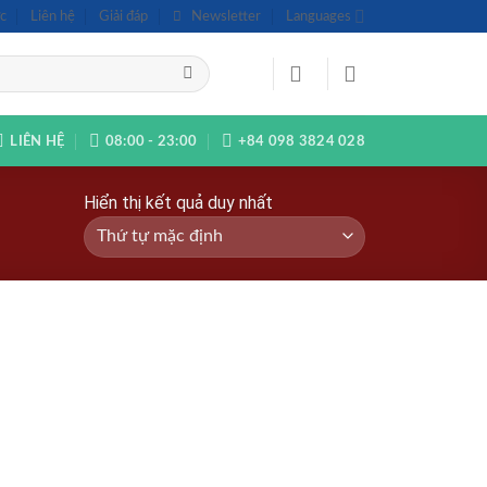
c
Liên hệ
Giải đáp
Newsletter
Languages
LIÊN HỆ
08:00 - 23:00
+84 098 3824 028
Hiển thị kết quả duy nhất