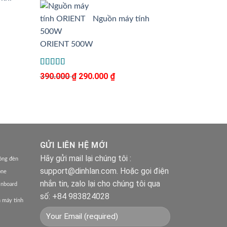
sao
Nguồn máy tính
ORIENT 500W
Được xếp
390.000
₫
Giá
290.000
₫
Giá
5.00
hạng
5
gốc
hiện
sao
là:
tại
390.000 ₫.
là:
290.000 ₫.
GỬI LIÊN HỆ MỚI
Hãy gửi mail lại chúng tôi :
óng đèn
support@dinhlan.com. Hoặc gọi điện
one
nhắn tin, zalo lại cho chúng tôi qua
inboard
số: +84 983824028
 máy tính