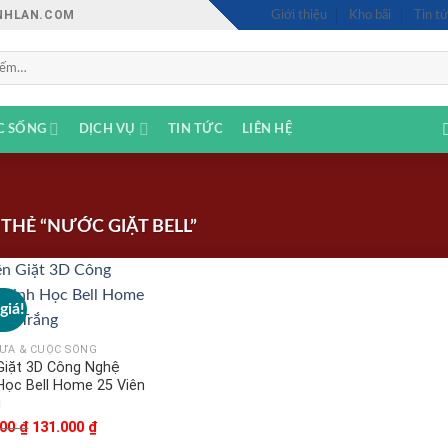
INHLAN.COM
Giới thiệu
Kho bãi
Tin tứ
C SỐNG
DỊCH VỤ
TIN TỨC
LIÊN HỆ
HẺ “NƯỚC GIẶT BELL”
giá!
ỬA & CUỘC SỐNG
Giặt 3D Công Nghệ
Học Bell Home 25 Viên
g
000
₫
Giá
131.000
₫
Giá