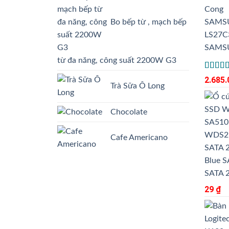
Bo bếp từ , mạch bếp
SAMS
từ đa năng, công suất 2200W G3
Được
2.685
xếp
Trà Sữa Ô Long
hạng
3.50
5
sao
Chocolate
Cafe Americano
Blue 
SATA 2
29
₫