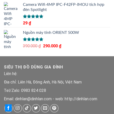
5 sao
Camera Wifi 4MP IPC-F42FP-IMOU tích hợp
đèn Spotlight
Được xếp
29
₫
hạng
5.00
5 sao
Nguồn máy tính ORIENT 500W
Được xếp
390.000
₫
Giá
290.000
₫
Giá
hạng
5.00
gốc
hiện
5 sao
là:
tại
390.000 ₫.
là:
SIÊU THỊ ĐỒ DÙNG GIA ĐÌNH
290.000 ₫.
Liên hệ:
Địa chỉ: Liên Hà, Đông Anh, Hà Nội, Việt Nam
Tel/Zalo: 0983 824 028
Email: dinhlan@dinhlan.com - web: http://dinhlan.com