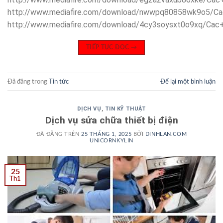
http://www.mediafire.com/download/nwwpq80858wk9o5/Ca
http://www.mediafire.com/download/4cy3soysxt0o9xq/Cac
TIẾP TỤC ĐỌC
→
Đã đăng trong
Tin tức
Để lại một bình luận
DỊCH VỤ
,
TIN KỸ THUẬT
Dịch vụ sửa chữa thiết bị điện
ĐÃ ĐĂNG TRÊN
25 THÁNG 1, 2025
BỞI
DINHLAN.COM
UNICORNKYLIN
25
Th1