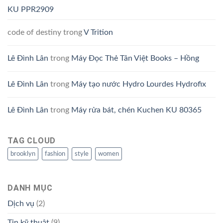
KU PPR2909
code of destiny
trong
V Trition
Lê Đình Lân
trong
Máy Đọc Thẻ Tân Việt Books – Hồng
Lê Đình Lân
trong
Máy tạo nước Hydro Lourdes Hydrofix
Lê Đình Lân
trong
Máy rửa bát, chén Kuchen KU 80365
TAG CLOUD
brooklyn
fashion
style
women
DANH MỤC
Dịch vụ
(2)
Tin kỹ thuật
(9)