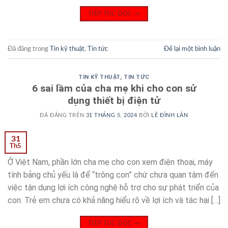
TIẾP TỤC ĐỌC
→
Đã đăng trong
Tin kỹ thuật
,
Tin tức
Để lại một bình luận
TIN KỸ THUẬT
,
TIN TỨC
6 sai lầm của cha mẹ khi cho con sử
dụng thiết bị điện tử
ĐÃ ĐĂNG TRÊN
31 THÁNG 5, 2024
BỞI
LÊ ĐÌNH LÂN
31
Th5
Ở Việt Nam, phần lớn cha mẹ cho con xem điện thoại, máy
tính bảng chủ yếu là để “trông con” chứ chưa quan tâm đến
việc tận dụng lợi ích công nghệ hỗ trợ cho sự phát triển của
con. Trẻ em chưa có khả năng hiểu rõ về lợi ích và tác hại […]
TIẾP TỤC ĐỌC
→