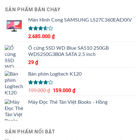
SẢN PHẨM BÁN CHẠY
Màn Hình Cong SAMSUNG LS27C360EAEXXV
Được
2.685.000
₫
xếp
hạng
Ổ cứng SSD WD Blue SA510 250GB
3.50
5
WDS250G3B0A SATA 2.5 inch
sao
29
₫
Bàn phím Logitech K120
Được
199.000
₫
Giá
159.000
₫
Giá
xếp hạng
gốc
hiện
4.00
5
Máy Đọc Thẻ Tân Việt Books - Hồng
là:
tại
sao
199.000 ₫.
là:
159.000 ₫.
SẢN PHẨM NỔI BẬT