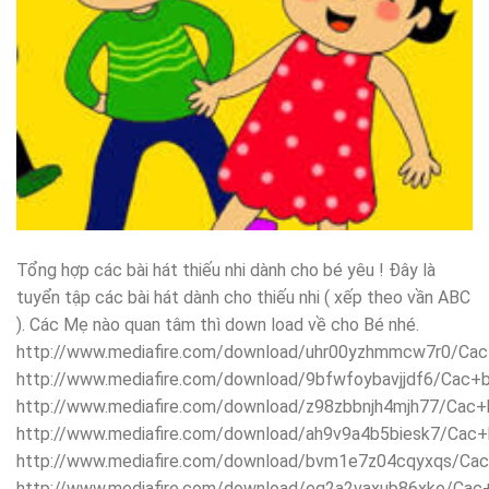
Tổng hợp các bài hát thiếu nhi dành cho bé yêu ! Đây là
tuyển tập các bài hát dành cho thiếu nhi ( xếp theo vần ABC
). Các Mẹ nào quan tâm thì down load về cho Bé nhé.
http://www.mediafire.com/download/uhr00yzhmmcw7r0/Cac
http://www.mediafire.com/download/9bfwfoybavjjdf6/Cac+ba
http://www.mediafire.com/download/z98zbbnjh4mjh77/Cac+b
http://www.mediafire.com/download/ah9v9a4b5biesk7/Cac+b
http://www.mediafire.com/download/bvm1e7z04cqyxqs/Cac+
http://www.mediafire.com/download/eg2a2vaxub86xke/Ca