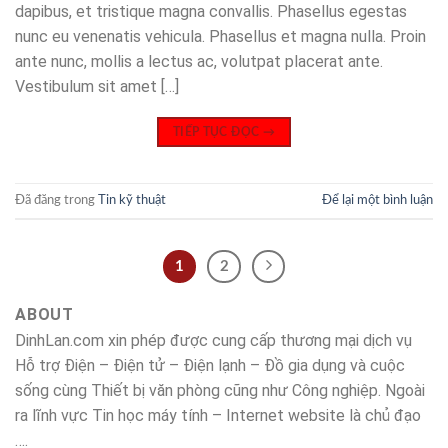
dapibus, et tristique magna convallis. Phasellus egestas
nunc eu venenatis vehicula. Phasellus et magna nulla. Proin
ante nunc, mollis a lectus ac, volutpat placerat ante.
Vestibulum sit amet […]
TIẾP TỤC ĐỌC
→
Đã đăng trong
Tin kỹ thuật
Để lại một bình luận
1
2
ABOUT
DinhLan.com xin phép được cung cấp thương mại dịch vụ
Hỗ trợ Điện – Điện tử – Điện lạnh – Đồ gia dụng và cuộc
sống cùng Thiết bị văn phòng cũng như Công nghiệp. Ngoài
ra lĩnh vực Tin học máy tính – Internet website là chủ đạo
….