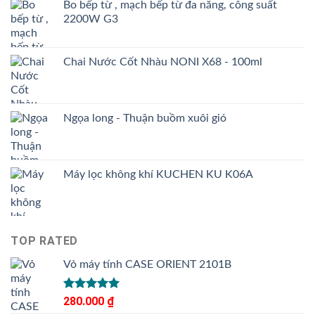
Bo bếp từ , mạch bếp từ đa năng, công suất
2200W G3
Chai Nước Cốt Nhàu NONI X68 - 100ml
Ngọa long - Thuận buồm xuôi gió
Máy lọc không khí KUCHEN KU K06A
TOP RATED
Vỏ máy tính CASE ORIENT 2101B
Được xếp
280.000
₫
hạng
5.00