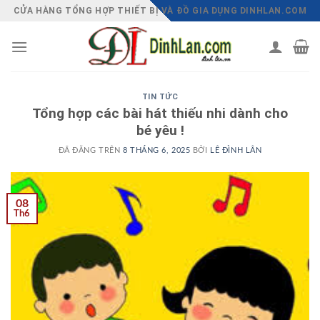
Chuyển
CỬA HÀNG TỔNG HỢP THIẾT BỊ VÀ ĐỒ GIA DỤNG DINHLAN.COM
đến
nội
dung
TIN TỨC
Tổng hợp các bài hát thiếu nhi dành cho
bé yêu !
ĐÃ ĐĂNG TRÊN
8 THÁNG 6, 2025
BỞI
LÊ ĐÌNH LÂN
08
Th6