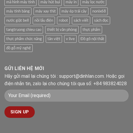
mà hình máy tính
máy hút bụi
máy in
máy lọc nước
máy tính bảng
máy xay thịt
máy ép trái cây
nonix68
nước giặt bell
nồi lẩu điện
robot
sách viết
sách đọc
tangtruong chieu cao
thiết bị văn phòng
thực phẩm
thực phẩm chức năng
tân việt
v live
Đồ gõ nội thất
đồ gỗ mỹ nghệ
GỬI LIÊN HỆ MỚI
Hãy gửi mail lại chúng tôi : support@dinhlan.com. Hoặc gọi
điện nhắn tin, zalo lại cho chúng tôi qua số: +84 983824028