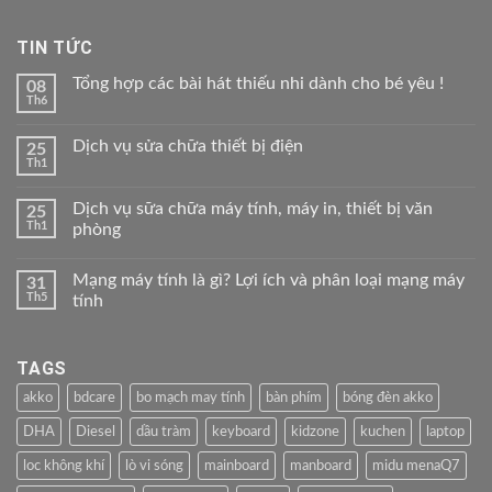
TIN TỨC
Tổng hợp các bài hát thiếu nhi dành cho bé yêu !
08
Th6
Dịch vụ sửa chữa thiết bị điện
25
Th1
Dịch vụ sữa chữa máy tính, máy in, thiết bị văn
25
Th1
phòng
Mạng máy tính là gì? Lợi ích và phân loại mạng máy
31
Th5
tính
TAGS
akko
bdcare
bo mạch may tính
bàn phím
bóng đèn akko
DHA
Diesel
dầu tràm
keyboard
kidzone
kuchen
laptop
loc không khí
lò vi sóng
mainboard
manboard
midu menaQ7