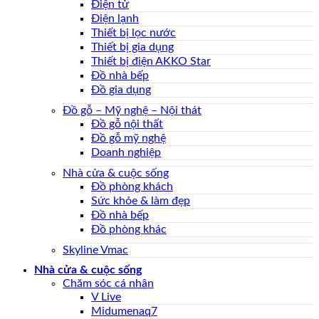
Điện tử
Điện lạnh
Thiết bị lọc nước
Thiết bị gia dụng
Thiết bị điện AKKO Star
Đồ nhà bếp
Đồ gia dụng
Đồ gỗ – Mỹ nghệ – Nội thát
Đồ gỗ nội thất
Đồ gỗ mỹ nghệ
Doanh nghiệp
Nhà cửa & cuộc sống
Đồ phòng khách
Sức khỏe & làm đẹp
Đồ nhà bếp
Đồ phòng khác
Skyline Vmac
Nhà cửa & cuộc sống
Chăm sóc cá nhân
V Live
Midumenaq7