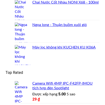
Chai Nước Cốt Nhàu NONI X68 - 100ml
Ngọa long - Thuận buồm xuôi gió
Máy lọc không khí KUCHEN KU K06A
Top Rated
Camera Wifi 4MP IPC-F42FP-IMOU
tích hợp đèn Spotlight
5.00
Được xếp hạng
5 sao
29
₫