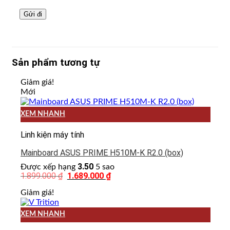
Sản phẩm tương tự
Giảm giá!
Mới
XEM NHANH
Linh kiện máy tính
Mainboard ASUS PRIME H510M-K R2.0 (box)
3.50
Được xếp hạng
5 sao
1.899.000
₫
1.689.000
₫
Giá
Giá
gốc
hiện
là:
tại
Giảm giá!
1.899.000 ₫.
là:
1.689.000 ₫.
XEM NHANH