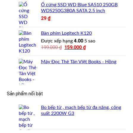
Ổ cứng SSD WD Blue SA510 250GB
WDS250G3B0A SATA 2.5 inch
29
₫
Bàn phím Logitech K120
4.00
Được xếp hạng
5 sao
199.000
₫
Giá
159.000
₫
Giá
gốc
hiện
là:
tại
Máy Đọc Thẻ Tân Việt Books - Hồng
199.000 ₫.
là:
159.000 ₫.
Sản phẩm nổi bật
Bo bếp từ , mạch bếp từ đa năng, công
suất 2200W G3