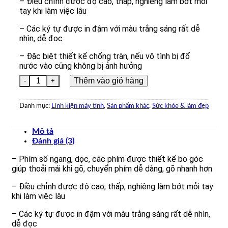
– Điều chỉnh được độ cao, thấp, nghiêng làm bớt mỏi
tay khi làm việc lâu
– Các ký tự được in đậm với màu trắng sáng rất dễ
nhìn, dễ đọc
– Đặc biệt thiết kế chống tràn, nếu vô tình bị đổ
nước vào cũng không bị ảnh hưởng
Bàn phím Logitech K120 số lượng
Thêm vào giỏ hàng
Danh mục:
Linh kiện máy tính
,
Sản phẩm khác
,
Sức khỏe & làm đẹp
Mô tả
Đánh giá (3)
– Phím số ngang, dọc, các phím được thiết kế bo góc
giúp thoải mái khi gõ, chuyển phím dễ dàng, gõ nhanh hơn
– Điều chỉnh được độ cao, thấp, nghiêng làm bớt mỏi tay
khi làm việc lâu
– Các ký tự được in đậm với màu trắng sáng rất dễ nhìn,
dễ đọc