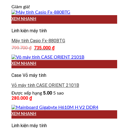
Giảm giá!
XEM NHANH
Linh kiện máy tính
Máy tính Casio Fx-880BTG
799.700
₫
735.000
₫
Giá
Giá
gốc
hiện
là:
tại
799.700 ₫.
là:
XEM NHANH
735.000 ₫.
Case Vỏ máy tính
Vỏ máy tính CASE ORIENT 2101B
5.00
Được xếp hạng
5 sao
280.000
₫
XEM NHANH
Linh kiện máy tính