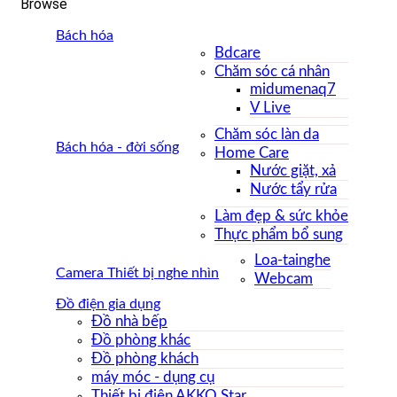
Browse
Bách hóa
Bdcare
Chăm sóc cá nhân
midumenaq7
V Live
Chăm sóc làn da
Bách hóa - đời sống
Home Care
Nước giặt, xả
Nước tẩy rửa
Làm đẹp & sức khỏe
Thực phẩm bổ sung
Loa-tainghe
Camera Thiết bị nghe nhìn
Webcam
Đồ điện gia dụng
Đồ nhà bếp
Đồ phòng khác
Đồ phòng khách
máy móc - dụng cụ
Thiết bị điện AKKO Star