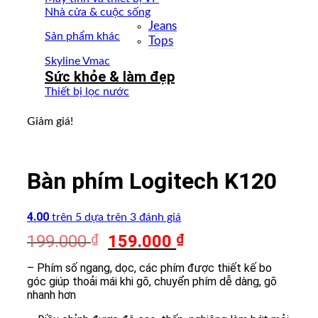
Nhà cửa & cuộc sống
Jeans
Sản phẩm khác
Tops
Skyline Vmac
Sức khỏe & làm đẹp
Thiết bị lọc nước
Giảm giá!
Bàn phím Logitech K120
4.00
trên 5 dựa trên
3
đánh giá
Giá
Giá
199.000
₫
159.000
₫
gốc
hiện
– Phím số ngang, dọc, các phím được thiết kế bo
là:
tại
góc giúp thoải mái khi gõ, chuyển phím dễ dàng, gõ
199.000 ₫.
là:
nhanh hơn
159.000 ₫.