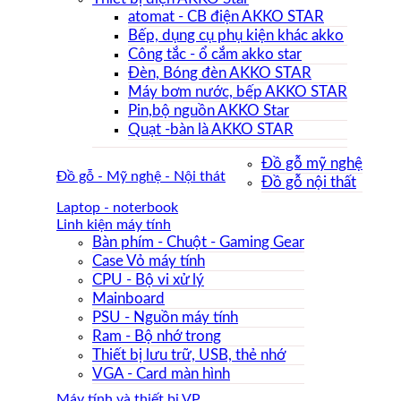
atomat - CB điện AKKO STAR
Bếp, dụng cụ phụ kiện khác akko
Công tắc - ổ cắm akko star
Đèn, Bóng đèn AKKO STAR
Máy bơm nước, bếp AKKO STAR
Pin,bộ nguồn AKKO Star
Quạt -bàn là AKKO STAR
Đồ gỗ mỹ nghệ
Đồ gỗ - Mỹ nghệ - Nội thát
Đồ gỗ nội thất
Laptop - noterbook
Linh kiện máy tính
Bàn phím - Chuột - Gaming Gear
Case Vỏ máy tính
CPU - Bộ vi xử lý
Mainboard
PSU - Nguồn máy tính
Ram - Bộ nhớ trong
Thiết bị lưu trữ, USB, thẻ nhớ
VGA - Card màn hình
Máy tính và thiết bị VP