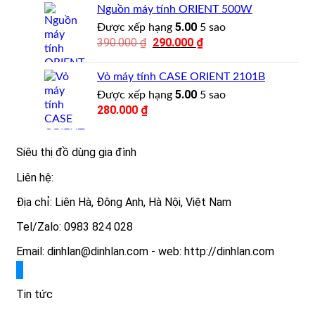
Nguồn máy tính ORIENT 500W
5.00
Được xếp hạng
5 sao
390.000
₫
Giá
290.000
₫
Giá
gốc
hiện
là:
tại
Vỏ máy tính CASE ORIENT 2101B
390.000 ₫.
là:
5.00
Được xếp hạng
5 sao
290.000 ₫.
280.000
₫
Siêu thị đồ dùng gia đình
Liên hệ:
Địa chỉ: Liên Hà, Đông Anh, Hà Nội, Việt Nam
Tel/Zalo: 0983 824 028
Email: dinhlan@dinhlan.com - web: http://dinhlan.com
Tin tức