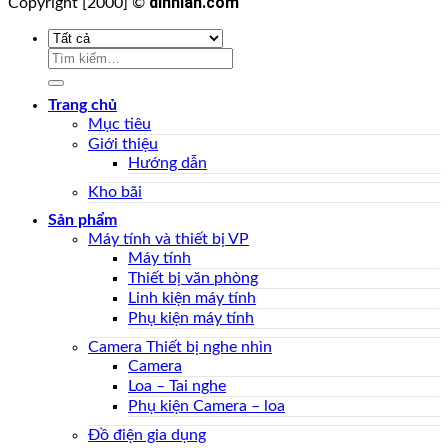
dinhlan.com
Copyright [2000] ©
Tìm
kiếm:
Trang chủ
Mục tiêu
Giới thiệu
Hướng dẫn
Kho bãi
Sản phẩm
Máy tính và thiết bị VP
Máy tính
Thiết bị văn phòng
Linh kiện máy tính
Phụ kiện máy tính
Camera Thiết bị nghe nhìn
Camera
Loa – Tai nghe
Phụ kiện Camera – loa
Đồ điện gia dụng