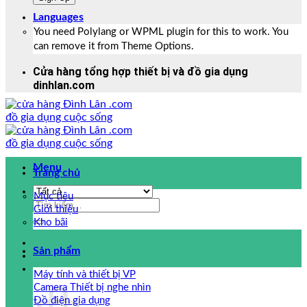
Languages
You need Polylang or WPML plugin for this to work. You
can remove it from Theme Options.
Cửa hàng tổng hợp thiết bị và đồ gia dụng
dinhlan.com
Menu
Trang chủ
Mục tiêu
Tìm
Giới thiệu
kiếm:
Kho bãi
Sản phẩm
Máy tính và thiết bị VP
Camera Thiết bị nghe nhìn
Đồ điện gia dụng