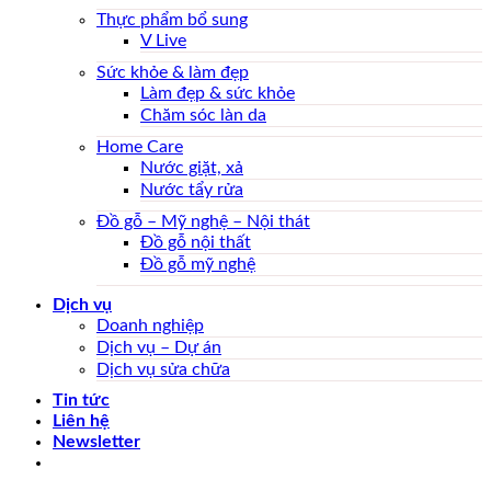
Thực phẩm bổ sung
V Live
Sức khỏe & làm đẹp
Làm đẹp & sức khỏe
Chăm sóc làn da
Home Care
Nước giặt, xả
Nước tẩy rửa
Đồ gỗ – Mỹ nghệ – Nội thát
Đồ gỗ nội thất
Đồ gỗ mỹ nghệ
Dịch vụ
Doanh nghiệp
Dịch vụ – Dự án
Dịch vụ sửa chữa
Tin tức
Liên hệ
Newsletter