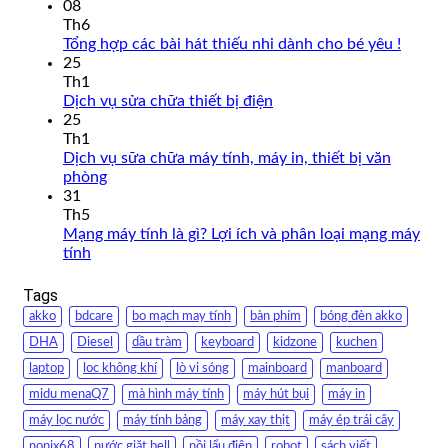
08
Th6
Tổng hợp các bài hát thiếu nhi dành cho bé yêu !
25
Th1
Dịch vụ sửa chữa thiết bị điện
25
Th1
Dịch vụ sữa chữa máy tính, máy in, thiết bị văn
phòng
31
Th5
Mạng máy tính là gì? Lợi ích và phân loại mạng máy
tính
Tags
akko
bdcare
bo mạch may tính
bàn phím
bóng đèn akko
DHA
Diesel
dầu tràm
keyboard
kidzone
kuchen
laptop
loc không khí
lò vi sóng
mainboard
manboard
midu menaQ7
mà hình máy tính
máy hút bụi
máy in
máy lọc nước
máy tính bảng
máy xay thịt
máy ép trái cây
nonix68
nước giặt bell
nồi lẩu điện
robot
sách viết