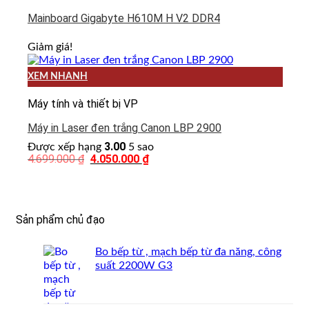
Mainboard Gigabyte H610M H V2 DDR4
Giảm giá!
XEM NHANH
Máy tính và thiết bị VP
Máy in Laser đen trắng Canon LBP 2900
3.00
Được xếp hạng
5 sao
4.699.000
₫
4.050.000
₫
Giá
Giá
gốc
hiện
là:
tại
4.699.000 ₫.
là:
4.050.000 ₫.
Sản phẩm chủ đạo
Bo bếp từ , mạch bếp từ đa năng, công
suất 2200W G3