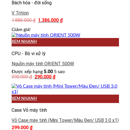
Bách hóa - đời sống
V Trition
1.886.000
₫
1.386.000
₫
Giá
Giá
gốc
hiện
là:
tại
Giảm giá!
1.886.000 ₫.
là:
1.386.000 ₫.
XEM NHANH
CPU - Bộ vi xử lý
Nguồn máy tính ORIENT 500W
5.00
Được xếp hạng
5 sao
390.000
₫
290.000
₫
Giá
Giá
gốc
hiện
là:
tại
390.000 ₫.
là:
290.000 ₫.
XEM NHANH
Case Vỏ máy tính
Vỏ Case máy tính (Mini Tower/Màu Đen/ USB 3.0 x1)
299.000
₫