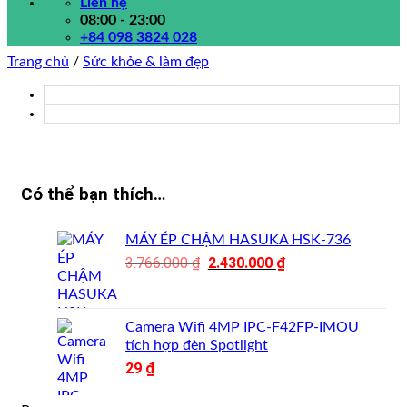
Liên hệ
08:00 - 23:00
+84 098 3824 028
Trang chủ
/
Sức khỏe & làm đẹp
Có thể bạn thích…
MÁY ÉP CHẬM HASUKA HSK-736
3.766.000
₫
Giá
2.430.000
₫
Giá
gốc
hiện
là:
tại
3.766.000 ₫.
là:
Camera Wifi 4MP IPC-F42FP-IMOU
2.430.000 ₫.
tích hợp đèn Spotlight
29
₫