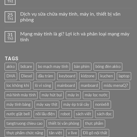
Th1
Dịch vụ sữa chữa máy tính, máy in, thiết bị văn
25
Th1
phòng
Mạng máy tính là gì? Lợi ích và phân loại mạng máy
31
Th5
tính
TAGS
akko
bdcare
bo mạch may tính
bàn phím
bóng đèn akko
DHA
Diesel
dầu tràm
keyboard
kidzone
kuchen
laptop
loc không khí
lò vi sóng
mainboard
manboard
midu menaQ7
mà hình máy tính
máy hút bụi
máy in
máy lọc nước
máy tính bảng
máy xay thịt
máy ép trái cây
nonix68
nước giặt bell
nồi lẩu điện
robot
sách viết
sách đọc
tangtruong chieu cao
thiết bị văn phòng
thực phẩm
thực phẩm chức năng
tân việt
v live
Đồ gõ nội thất