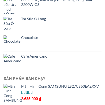
2200W G3
Trà Sữa Ô Long
Chocolate
Cafe Americano
SẢN PHẨM BÁN CHẠY
Màn Hình Cong SAMSUNG LS27C360EAEXXV
Được
2.685.000
₫
xếp