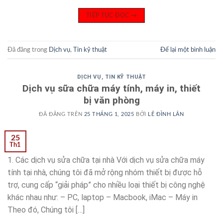
TIẾP TỤC ĐỌC
→
Đã đăng trong
Dịch vụ
,
Tin kỹ thuật
Để lại một bình luận
DỊCH VỤ
,
TIN KỸ THUẬT
Dịch vụ sữa chữa máy tính, máy in, thiết
bị văn phòng
ĐÃ ĐĂNG TRÊN
25 THÁNG 1, 2025
BỞI
LÊ ĐÌNH LÂN
25
Th1
1. Các dịch vụ sửa chữa tại nhà Với dịch vụ sửa chữa máy
tính tại nhà, chúng tôi đã mở rộng nhóm thiết bị được hỗ
trợ, cung cấp “giải pháp” cho nhiều loại thiết bị công nghệ
khác nhau như: – PC, laptop – Macbook, iMac – Máy in
Theo đó, Chúng tôi […]