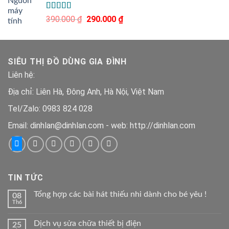
Được xếp
390.000
₫
Giá
290.000
₫
Giá
5.00
hạng
5
gốc
hiện
sao
là:
tại
390.000 ₫.
là:
SIÊU THỊ ĐỒ DÙNG GIA ĐÌNH
290.000 ₫.
Liên hệ:
Địa chỉ: Liên Hà, Đông Anh, Hà Nội, Việt Nam
Tel/Zalo: 0983 824 028
Email: dinhlan@dinhlan.com - web: http://dinhlan.com
TIN TỨC
Tổng hợp các bài hát thiếu nhi dành cho bé yêu !
08
Th6
Dịch vụ sửa chữa thiết bị điện
25