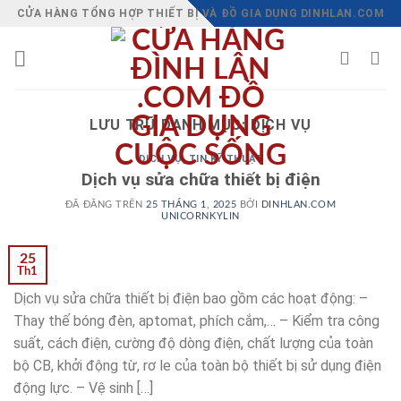
Chuyển
CỬA HÀNG TỔNG HỢP THIẾT BỊ VÀ ĐỒ GIA DỤNG DINHLAN.COM
đến
nội
dung
LƯU TRỮ DANH MỤC:
DỊCH VỤ
DỊCH VỤ
,
TIN KỸ THUẬT
Dịch vụ sửa chữa thiết bị điện
ĐÃ ĐĂNG TRÊN
25 THÁNG 1, 2025
BỞI
DINHLAN.COM
UNICORNKYLIN
25
Th1
Dịch vụ sửa chữa thiết bị điện bao gồm các hoạt động: –
Thay thế bóng đèn, aptomat, phích cắm,… – Kiểm tra công
suất, cách điện, cường độ dòng điện, chất lượng của toàn
bộ CB, khởi động từ, rơ le của toàn bộ thiết bị sử dụng điện
động lực. – Vệ sinh […]