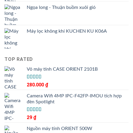
Ngọa long - Thuận buồm xuôi gió
Máy lọc không khí KUCHEN KU K06A
TOP RATED
Vỏ máy tính CASE ORIENT 2101B
Được xếp
280.000
₫
5.00
hạng
5
sao
Camera Wifi 4MP IPC-F42FP-IMOU tích hợp
đèn Spotlight
Được xếp
29
₫
5.00
hạng
5
sao
Nguồn máy tính ORIENT 500W