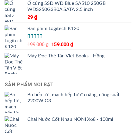
hạng
Ổ cứng SSD WD Blue SA510 250GB
3.50
5
WDS250G3B0A SATA 2.5 inch
sao
29
₫
Bàn phím Logitech K120
Được xếp
199.000
₫
Giá
159.000
₫
Giá
hạng
gốc
hiện
4.00
5
Máy Đọc Thẻ Tân Việt Books - Hồng
là:
tại
sao
199.000 ₫.
là:
159.000 ₫.
SẢN PHẨM NỔI BẬT
Bo bếp từ , mạch bếp từ đa năng, công suất
2200W G3
Chai Nước Cốt Nhàu NONI X68 - 100ml