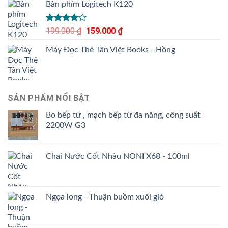
Bàn phím Logitech K120
Được
199.000
₫
Giá
159.000
₫
Giá
xếp hạng
gốc
hiện
4.00
5
Máy Đọc Thẻ Tân Việt Books - Hồng
là:
tại
sao
199.000 ₫.
là:
159.000 ₫.
SẢN PHẨM NỔI BẬT
Bo bếp từ , mạch bếp từ đa năng, công suất
2200W G3
Chai Nước Cốt Nhàu NONI X68 - 100ml
Ngọa long - Thuận buồm xuôi gió