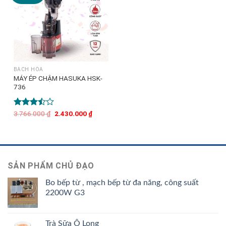
BÁCH HÓA
MÁY ÉP CHẬM HASUKA HSK-
736
Được
3.766.000
₫
Giá
2.430.000
₫
Giá
gốc
hiện
xếp
là:
tại
hạng
3.766.000 ₫.
là:
3.50
5
2.430.000 ₫.
sao
SẢN PHẨM CHỦ ĐẠO
Bo bếp từ , mạch bếp từ đa năng, công suất
2200W G3
Trà Sữa Ô Long