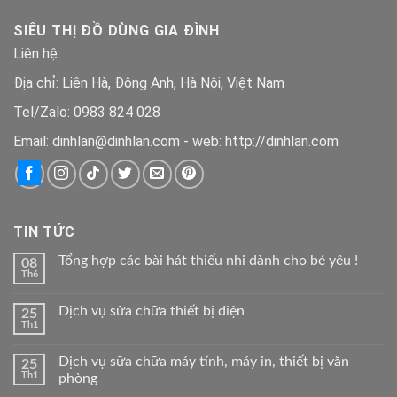
390.000 ₫.
là:
SIÊU THỊ ĐỒ DÙNG GIA ĐÌNH
290.000 ₫.
Liên hệ:
Địa chỉ: Liên Hà, Đông Anh, Hà Nội, Việt Nam
Tel/Zalo: 0983 824 028
Email: dinhlan@dinhlan.com - web: http://dinhlan.com
TIN TỨC
Tổng hợp các bài hát thiếu nhi dành cho bé yêu !
08
Th6
Dịch vụ sửa chữa thiết bị điện
25
Th1
Dịch vụ sữa chữa máy tính, máy in, thiết bị văn
25
Th1
phòng