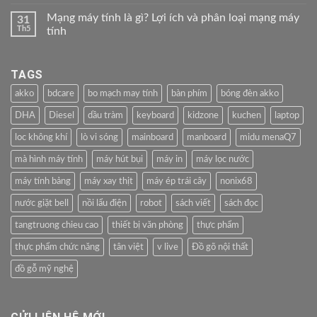
Mạng máy tính là gì? Lợi ích và phân loại mạng máy
31
Th5
tính
TAGS
akko
bdcare
bo mạch may tính
bàn phím
bóng đèn akko
DHA
Diesel
dầu tràm
keyboard
kidzone
kuchen
laptop
loc không khí
lò vi sóng
mainboard
manboard
midu menaQ7
mà hình máy tính
máy hút bụi
máy in
máy lọc nước
máy tính bảng
máy xay thịt
máy ép trái cây
nonix68
nước giặt bell
nồi lẩu điện
robot
sách viết
sách đọc
tangtruong chieu cao
thiết bị văn phòng
thực phẩm
thực phẩm chức năng
tân việt
v live
Đồ gõ nội thất
đồ gỗ mỹ nghệ