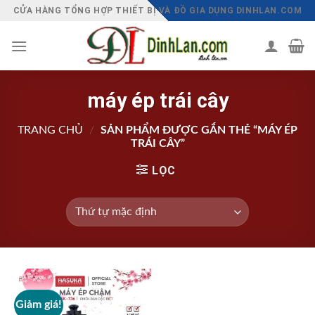
Chuyển
CỬA HÀNG TỔNG HỢP THIẾT BỊ VÀ ĐỒ GIA DỤNG DINHLAN.COM
đến
nội
dung
máy ép trái cây
TRANG CHỦ
/
SẢN PHẨM ĐƯỢC GẮN THẺ “MÁY ÉP
TRÁI CÂY”
LỌC
Giảm giá!