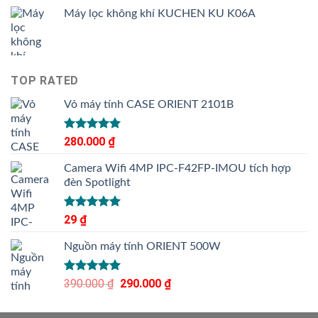
Máy lọc không khí KUCHEN KU K06A
TOP RATED
Vỏ máy tính CASE ORIENT 2101B
Được xếp
280.000
₫
hạng
5.00
5 sao
Camera Wifi 4MP IPC-F42FP-IMOU tích hợp
đèn Spotlight
Được xếp
29
₫
hạng
5.00
5 sao
Nguồn máy tính ORIENT 500W
Được xếp
390.000
₫
Giá
290.000
₫
Giá
hạng
5.00
gốc
hiện
5 sao
là:
tại