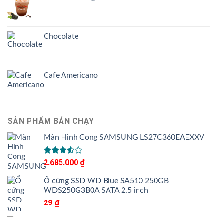
Chocolate
Cafe Americano
SẢN PHẨM BÁN CHẠY
Màn Hình Cong SAMSUNG LS27C360EAEXXV
Được
2.685.000
₫
xếp
hạng
Ổ cứng SSD WD Blue SA510 250GB
3.50
5
WDS250G3B0A SATA 2.5 inch
sao
29
₫