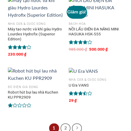
Giảm giá!
NHÀ CỬA & CUỘC SỐNG
BÁCH HÓA
Máy tạo nước và khí giàu Hydro
NỒI LẨU ĐIỆN ĐA NĂNG MINI
Lourdes Hydrofix (Superior
HASUKA HSK-555
Edition)
Được
985.000
₫
Giá
500.000
₫
Giá
gốc
hiện
xếp hạng
Được
230.000
₫
là:
tại
4.00
5
xếp hạng
985.000 ₫.
là:
4.00
5
sao
500.000 ₫.
sao
NHÀ CỬA & CUỘC SỐNG
U Era VANS
ĐỒ ĐIỆN GIA DỤNG
Robot hút bụi lau nhà Kuchen
KU PPR2909
Được
29
₫
xếp
hạng
Được
3.50
5
xếp
sao
hạng
1.00
1
2