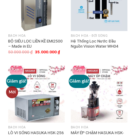
BÁCH HÓA
BÁCH HÓA - ĐỜI SỐNG
BỘ SIÊU LỌC LIỀN KỀ EMI2500
Hệ Thống Lọc Nước Đầu
– Made in EU
Nguồn Vision Water WH04
50.000.000
₫
Giá
35.000.000
₫
Giá
gốc
hiện
là:
tại
50.000.000 ₫.
là:
35.000.000 ₫.
Giảm giá!
Giảm giá!
Mới
BÁCH HÓA
BÁCH HÓA
MÁY ÉP CHẬM HASUKA HSK-
LÒ VI SÓNG HASUKA HSK-256