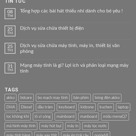
TIN TỨC
Tổng hợp các bài hát thiếu nhi dành cho bé yêu !
08
Th6
Dịch vụ sửa chữa thiết bị điện
25
Th1
Dịch vụ sữa chữa máy tính, máy in, thiết bị văn
25
Th1
phòng
Mạng máy tính là gì? Lợi ích và phân loại mạng máy
31
Th5
tính
TAGS
akko
bdcare
bo mạch may tính
bàn phím
bóng đèn akko
DHA
Diesel
dầu tràm
keyboard
kidzone
kuchen
laptop
loc không khí
lò vi sóng
mainboard
manboard
midu menaQ7
mà hình máy tính
máy hút bụi
máy in
máy lọc nước
máy tính bảng
máy xay thịt
máy ép trái cây
nonix68