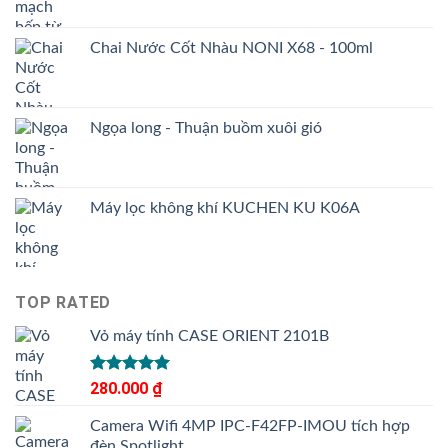
Chai Nước Cốt Nhàu NONI X68 - 100ml
Ngọa long - Thuận buồm xuôi gió
Máy lọc không khí KUCHEN KU K06A
TOP RATED
Vỏ máy tính CASE ORIENT 2101B
Được xếp
280.000
₫
hạng
5.00
5 sao
Camera Wifi 4MP IPC-F42FP-IMOU tích hợp
đèn Spotlight