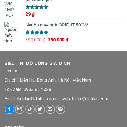
Được xếp
29
₫
hạng
5.00
5 sao
Nguồn máy tính ORIENT 500W
Được xếp
390.000
₫
Giá
290.000
₫
Giá
hạng
5.00
gốc
hiện
5 sao
là:
tại
390.000 ₫.
là:
SIÊU THỊ ĐỒ DÙNG GIA ĐÌNH
290.000 ₫.
Liên hệ:
Địa chỉ: Liên Hà, Đông Anh, Hà Nội, Việt Nam
Tel/Zalo: 0983 824 028
Email: dinhlan@dinhlan.com - web: http://dinhlan.com