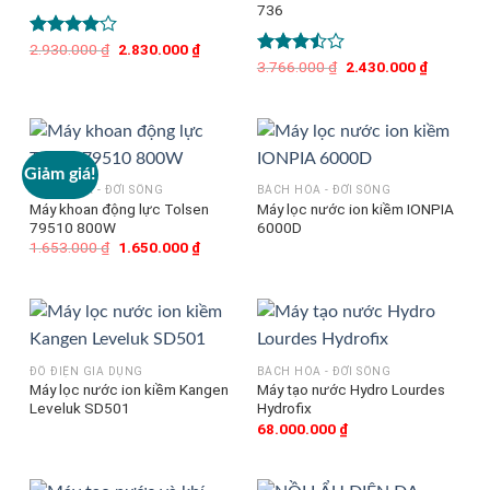
736
Được
2.930.000
₫
Giá
2.830.000
₫
Giá
gốc
hiện
xếp hạng
Được
3.766.000
₫
Giá
2.430.000
₫
Giá
là:
tại
gốc
hiện
4.00
5
xếp
2.930.000 ₫.
là:
là:
tại
hạng
sao
2.830.000 ₫.
3.766.000 ₫.
là:
3.50
5
2.430.000
sao
Giảm giá!
BÁCH HÓA - ĐỜI SỐNG
BÁCH HÓA - ĐỜI SỐNG
Máy khoan động lực Tolsen
Máy lọc nước ion kiềm IONPIA
79510 800W
6000D
1.653.000
₫
Giá
1.650.000
₫
Giá
gốc
hiện
là:
tại
1.653.000 ₫.
là:
1.650.000 ₫.
ĐỒ ĐIỆN GIA DỤNG
BÁCH HÓA - ĐỜI SỐNG
Máy lọc nước ion kiềm Kangen
Máy tạo nước Hydro Lourdes
Leveluk SD501
Hydrofix
68.000.000
₫