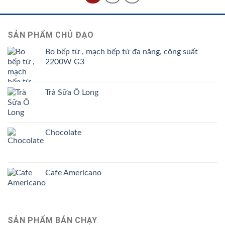
5
sao
SẢN PHẨM CHỦ ĐẠO
Bo bếp từ , mạch bếp từ đa năng, công suất
2200W G3
Trà Sữa Ô Long
Chocolate
Cafe Americano
SẢN PHẨM BÁN CHẠY