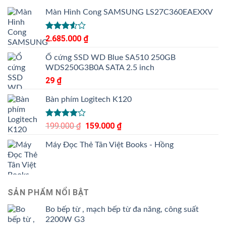
Màn Hình Cong SAMSUNG LS27C360EAEXXV
Được
2.685.000
₫
xếp
hạng
Ổ cứng SSD WD Blue SA510 250GB
3.50
5
WDS250G3B0A SATA 2.5 inch
sao
29
₫
Bàn phím Logitech K120
Được
199.000
₫
Giá
159.000
₫
Giá
xếp hạng
gốc
hiện
4.00
5
Máy Đọc Thẻ Tân Việt Books - Hồng
là:
tại
sao
199.000 ₫.
là:
159.000 ₫.
SẢN PHẨM NỔI BẬT
Bo bếp từ , mạch bếp từ đa năng, công suất
2200W G3