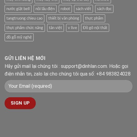
nước giặt bell
nồi lẩu điện
robot
sách viết
sách đọc
tangtruong chieu cao
thiết bị văn phòng
thực phẩm
thực phẩm chức năng
tân việt
v live
Đồ gõ nội thất
đồ gỗ mỹ nghệ
GỬI LIÊN HỆ MỚI
Hãy gửi mail lại chúng tôi : support@dinhlan.com. Hoặc gọi
điện nhắn tin, zalo lại cho chúng tôi qua số: +84 983824028