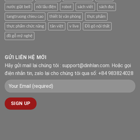
nước giặt bell
nồi lẩu điện
robot
sách viết
sách đọc
tangtruong chieu cao
thiết bị văn phòng
thực phẩm
thực phẩm chức năng
tân việt
v live
Đồ gõ nội thất
đồ gỗ mỹ nghệ
GỬI LIÊN HỆ MỚI
Hãy gửi mail lại chúng tôi : support@dinhlan.com. Hoặc gọi
điện nhắn tin, zalo lại cho chúng tôi qua số: +84 983824028