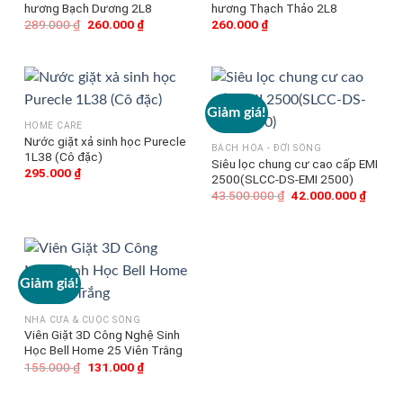
hương Bạch Dương 2L8
hương Thạch Thảo 2L8
289.000
₫
Giá
260.000
₫
Giá
260.000
₫
gốc
hiện
là:
tại
289.000 ₫.
là:
260.000 ₫.
Giảm giá!
HOME CARE
Nước giặt xả sinh học Purecle
BÁCH HÓA - ĐỜI SỐNG
1L38 (Cô đặc)
Siêu lọc chung cư cao cấp EMI
295.000
₫
2500(SLCC-DS-EMI 2500)
43.500.000
₫
Giá
42.000.000
₫
Giá
gốc
hiện
là:
tại
43.500.000 ₫.
là:
42.000
Giảm giá!
NHÀ CỬA & CUỘC SỐNG
Viên Giặt 3D Công Nghệ Sinh
Học Bell Home 25 Viên Trắng
155.000
₫
Giá
131.000
₫
Giá
gốc
hiện
là:
tại
155.000 ₫.
là: