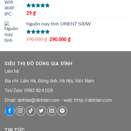
Được xếp
29
₫
hạng
5.00
5 sao
Nguồn máy tính ORIENT 500W
Được xếp
390.000
₫
Giá
290.000
₫
Giá
hạng
5.00
gốc
hiện
5 sao
là:
tại
390.000 ₫.
là:
SIÊU THỊ ĐỒ DÙNG GIA ĐÌNH
290.000 ₫.
Liên hệ:
Địa chỉ: Liên Hà, Đông Anh, Hà Nội, Việt Nam
Tel/Zalo: 0983 824 028
Email: dinhlan@dinhlan.com - web: http://dinhlan.com
TIN TỨC