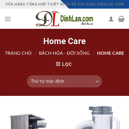
Chuyển
CỬA HÀNG TỔNG HỢP THIẾT BỊ VÀ ĐỒ GIA DỤNG DINHLAN.COM
đến
nội
dung
Home Care
TRANG CHỦ
/
BÁCH HÓA - ĐỜI SỐNG
/
HOME CARE
LỌC