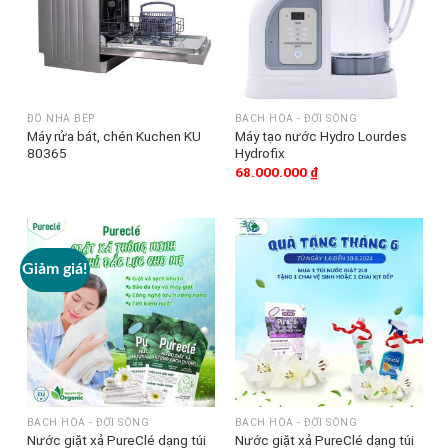
ĐỒ NHÀ BẾP
BÁCH HÓA - ĐỜI SỐNG
Máy rửa bát, chén Kuchen KU
Máy tạo nước Hydro Lourdes
80365
Hydrofix
68.000.000
₫
Giảm giá!
BÁCH HÓA - ĐỜI SỐNG
BÁCH HÓA - ĐỜI SỐNG
Nước giặt xả PureClé dạng túi
Nước giặt xả PureClé dạng túi