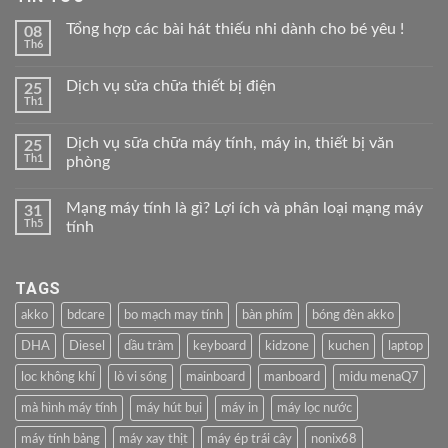
Tổng hợp các bài hát thiếu nhi dành cho bé yêu !
08
Th6
Dịch vụ sửa chữa thiết bị điện
25
Th1
Dịch vụ sữa chữa máy tính, máy in, thiết bị văn
25
Th1
phòng
Mạng máy tính là gì? Lợi ích và phân loại mạng máy
31
Th5
tính
TAGS
akko
bdcare
bo mạch may tính
bàn phím
bóng đèn akko
DHA
Diesel
dầu tràm
keyboard
kidzone
kuchen
laptop
loc không khí
lò vi sóng
mainboard
manboard
midu menaQ7
mà hình máy tính
máy hút bụi
máy in
máy lọc nước
máy tính bảng
máy xay thịt
máy ép trái cây
nonix68