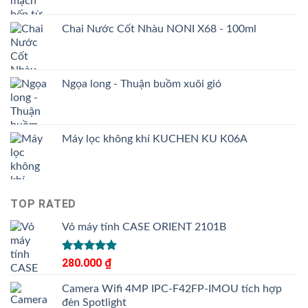
Chai Nước Cốt Nhàu NONI X68 - 100ml
Ngọa long - Thuận buồm xuôi gió
Máy lọc không khí KUCHEN KU K06A
TOP RATED
Vỏ máy tính CASE ORIENT 2101B
Được xếp
280.000
₫
hạng
5.00
5 sao
Camera Wifi 4MP IPC-F42FP-IMOU tích hợp
đèn Spotlight