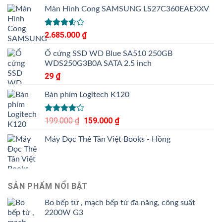
Màn Hình Cong SAMSUNG LS27C360EAEXXV
Được
2.685.000
₫
xếp
hạng
Ổ cứng SSD WD Blue SA510 250GB
3.50
5
WDS250G3B0A SATA 2.5 inch
sao
29
₫
Bàn phím Logitech K120
Được
199.000
₫
Giá
159.000
₫
Giá
xếp hạng
gốc
hiện
4.00
5
Máy Đọc Thẻ Tân Việt Books - Hồng
là:
tại
sao
199.000 ₫.
là:
159.000 ₫.
SẢN PHẨM NỔI BẬT
Bo bếp từ , mạch bếp từ đa năng, công suất
2200W G3