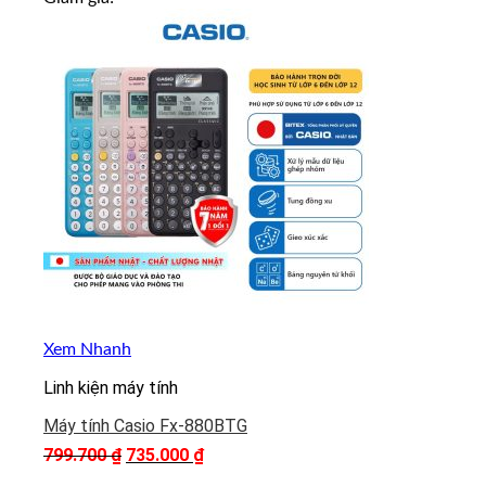
Xem Nhanh
Linh kiện máy tính
Máy tính Casio Fx-880BTG
799.700
₫
Giá
735.000
₫
Giá
gốc
hiện