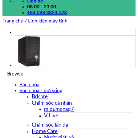
Liên hệ
08:00 - 23:00
+84 098 3824 028
Trang chủ
/
Linh kiện máy tính
Browse
Bách hóa
Bách hóa - đời sống
Bdcare
Chăm sóc cá nhân
midumenaq7
V Live
Chăm sóc làn da
Home Care
Nước giặt, xả