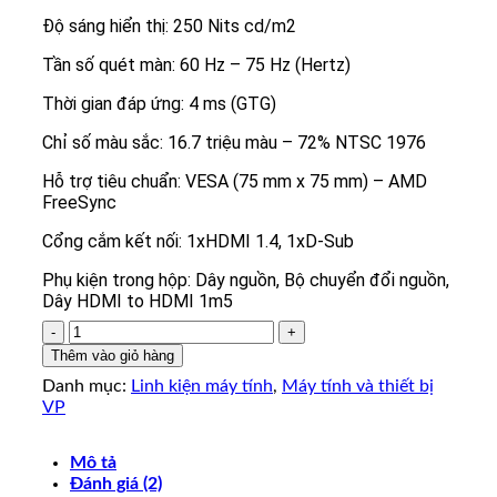
Độ sáng hiển thị: 250 Nits cd/m2
Tần số quét màn: 60 Hz – 75 Hz (Hertz)
Thời gian đáp ứng: 4 ms (GTG)
Chỉ số màu sắc: 16.7 triệu màu – 72% NTSC 1976
Hỗ trợ tiêu chuẩn: VESA (75 mm x 75 mm) – AMD
FreeSync
Cổng cắm kết nối: 1xHDMI 1.4, 1xD-Sub
Phụ kiện trong hộp: Dây nguồn, Bộ chuyển đổi nguồn,
Dây HDMI to HDMI 1m5
Màn
Hình
Thêm vào giỏ hàng
Cong
Danh mục:
Linh kiện máy tính
,
Máy tính và thiết bị
SAMSUNG
VP
LS27C360EAEXXV
số
lượng
Mô tả
Đánh giá (2)