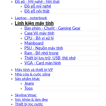
Đồ gỗ - Mỹ nghệ - Nội thát
Đồ gỗ mỹ nghệ
Đồ gỗ nội thất
Laptop - noterbook
Linh kiện máy tính
Bàn phím - Chuột - Gaming Gear
Case Vỏ máy tính
CPU - Bộ vi xử lý
Mainboard
PSU - Nguồn máy tính
Ram - Bộ nhớ trong
Thiết bị lưu trữ, USB, thẻ nhớ
VGA - Card màn hình
Máy tính và thiết bị VP
Nhà cửa & cuộc sống
Sản phẩm khác
Jeans
Tops
Skyline Vmac
Sức khỏe & làm đẹp
Thiết bị lọc nước