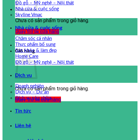
Đồ gỗ – Mỹ nghệ – Nội thát
Nhà cửa & cuộc sống
Skyline Vmac
Chưa có sản phẩm trong giỏ hàng.
Nhà cửa & cuộc sống
Quay trở lại cửa hàng
Chăm sóc cá nhân
Thực phẩm bổ sung
Sức khỏe & làm đẹp
Giỏ hàng
Home Care
Đồ gỗ – Mỹ nghệ – Nội thát
Dịch vụ
Doanh nghiệp
Chưa có sản phẩm trong giỏ hàng.
Dịch vụ – Dự án
Dịch vụ sửa chữa
Quay trở lại cửa hàng
Tin tức
Liên hệ