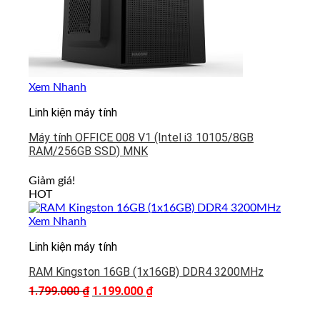
Xem Nhanh
Linh kiện máy tính
Máy tính OFFICE 008 V1 (Intel i3 10105/8GB
RAM/256GB SSD) MNK
Giảm giá!
HOT
Xem Nhanh
Linh kiện máy tính
RAM Kingston 16GB (1x16GB) DDR4 3200MHz
1.799.000
₫
Giá
1.199.000
₫
Giá
gốc
hiện
là:
tại