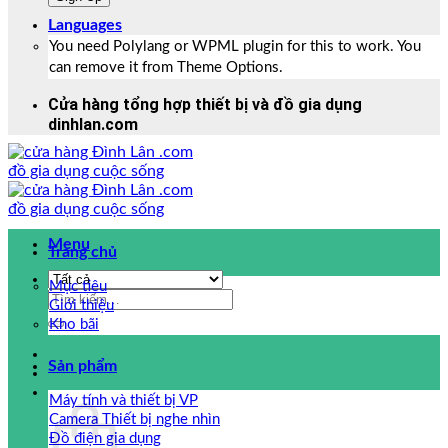
Languages
You need Polylang or WPML plugin for this to work. You
can remove it from Theme Options.
Cửa hàng tổng hợp thiết bị và đồ gia dụng
dinhlan.com
Menu
Trang chủ
Mục tiêu
Tìm
Giới thiệu
kiếm:
Kho bãi
Sản phẩm
Máy tính và thiết bị VP
Camera Thiết bị nghe nhìn
Đồ điện gia dụng