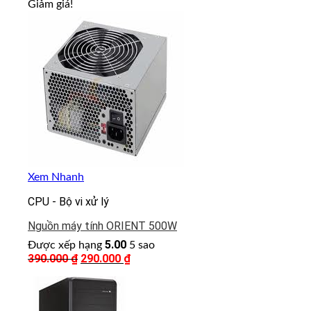
Giảm giá!
là:
tại
799.700 ₫.
là:
735.000 ₫.
Xem Nhanh
CPU - Bộ vi xử lý
Nguồn máy tính ORIENT 500W
5.00
Được xếp hạng
5 sao
390.000
₫
Giá
290.000
₫
Giá
gốc
hiện
là:
tại
390.000 ₫.
là:
290.000 ₫.