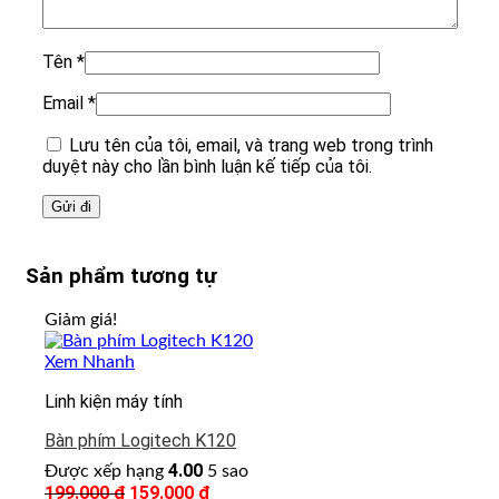
Tên
*
Email
*
Lưu tên của tôi, email, và trang web trong trình
duyệt này cho lần bình luận kế tiếp của tôi.
Sản phẩm tương tự
Giảm giá!
Xem Nhanh
Linh kiện máy tính
Bàn phím Logitech K120
4.00
Được xếp hạng
5 sao
199.000
₫
Giá
159.000
₫
Giá