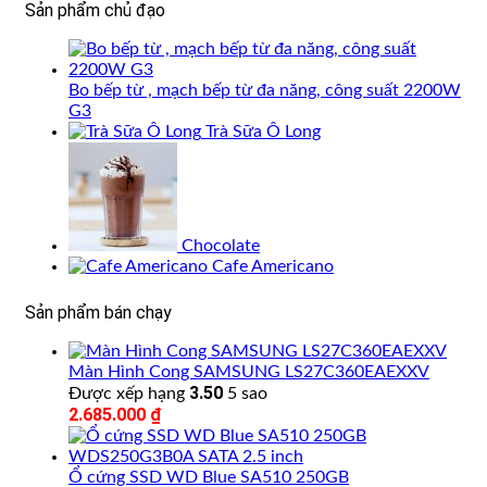
Sản phẩm chủ đạo
1.799.000 ₫.
là:
1.199.000 ₫.
Bo bếp từ , mạch bếp từ đa năng, công suất 2200W
G3
Trà Sữa Ô Long
Chocolate
Cafe Americano
Sản phẩm bán chạy
Màn Hình Cong SAMSUNG LS27C360EAEXXV
3.50
Được xếp hạng
5 sao
2.685.000
₫
Ổ cứng SSD WD Blue SA510 250GB