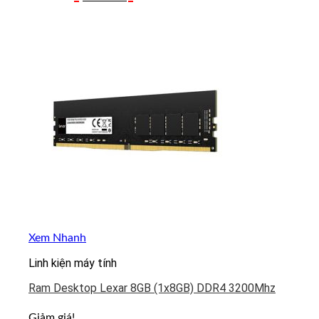
gốc
hiện
là:
tại
199.000 ₫.
là:
159.000 ₫.
Xem Nhanh
Linh kiện máy tính
Ram Desktop Lexar 8GB (1x8GB) DDR4 3200Mhz
Giảm giá!