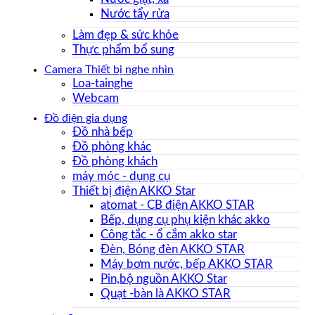
Nước tẩy rửa
Làm đẹp & sức khỏe
Thực phẩm bổ sung
Camera Thiết bị nghe nhìn
Loa-tainghe
Webcam
Đồ điện gia dụng
Đồ nhà bếp
Đồ phòng khác
Đồ phòng khách
máy móc - dụng cụ
Thiết bị điện AKKO Star
atomat - CB điện AKKO STAR
Bếp, dụng cụ phụ kiện khác akko
Công tắc - ổ cắm akko star
Đèn, Bóng đèn AKKO STAR
Máy bơm nước, bếp AKKO STAR
Pin,bộ nguồn AKKO Star
Quạt -bàn là AKKO STAR