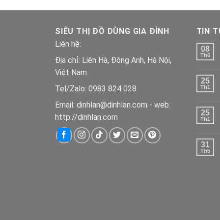
SIÊU THỊ ĐỒ DÙNG GIA ĐÌNH
TIN 
Liên hệ:
08
Th6
Địa chỉ: Liên Hà, Đông Anh, Hà Nội,
Việt Nam
25
Tel/Zalo: 0983 824 028
Th1
Email: dinhlan@dinhlan.com - web:
25
http://dinhlan.com
Th1
31
Th5