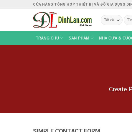
Chuyển
CỬA HÀNG TỔNG HỢP THIẾT BỊ VÀ ĐỒ GIA DỤNG D
đến
Tìm
nội
kiếm
dung
TRANG CHỦ
SẢN PHẨM
NHÀ CỬA & CUỘ
Create P
SIMPLE CONTACT FORM