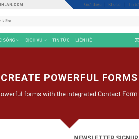
INHLAN.COM
Giới thiệu
Kho bãi
Tin tứ
:
C SỐNG
DỊCH VỤ
TIN TỨC
LIÊN HỆ
CREATE POWERFUL FORMS
owerful forms with the integrated Contact Form 
NEWSLETTER SIGNUP