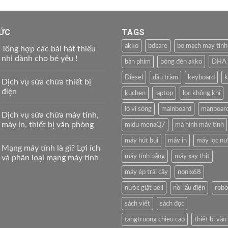
TỨC
TAGS
akko
bdcare
bo mạch may tính
Tổng hợp các bài hát thiếu
nhi dành cho bé yêu !
bàn phím
bóng đèn akko
DHA
Diesel
dầu tràm
keyboard
k
Dịch vụ sửa chữa thiết bị
điện
kuchen
laptop
loc không khí
lò vi sóng
mainboard
manboar
Dịch vụ sữa chữa máy tính,
máy in, thiết bị văn phòng
midu menaQ7
mà hình máy tính
máy hút bụi
máy in
máy lọc n
Mạng máy tính là gì? Lợi ích
máy tính bảng
máy xay thịt
và phân loại mạng máy tính
máy ép trái cây
nonix68
nước giặt bell
nồi lẩu điện
robo
sách viết
sách đọc
tangtruong chieu cao
thiết bị vă