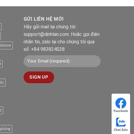
GỬI LIÊN HỆ MỚI
Hãy gửi mail lại chúng tôi :
support@dinhlan.com. Hoặc gọi điện
nhắn tin, zalo lại cho chúng tôi qua
idzone
số: +84 983824028
d
ước
t
Facebook
Facebook
n phòng
Chat Zalo
Chat Zalo