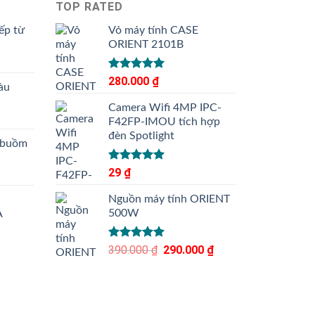
TOP RATED
ếp từ
Vỏ máy tính CASE
ORIENT 2101B
Được xếp
280.000
₫
àu
hạng
5.00
5 sao
Camera Wifi 4MP IPC-
F42FP-IMOU tích hợp
đèn Spotlight
 buồm
Được xếp
29
₫
hạng
5.00
5 sao
Nguồn máy tính ORIENT
500W
A
Được xếp
390.000
₫
Giá
290.000
₫
Giá
hạng
5.00
gốc
hiện
5 sao
là:
tại
390.000 ₫.
là:
290.000 ₫.