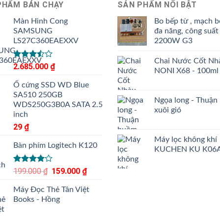
PHẨM BÁN CHẠY
SẢN PHẨM NỔI BẬT
Màn Hình Cong
Bo bếp từ , mạch b
SAMSUNG
đa năng, công suất
LS27C360EAEXXV
2200W G3
Chai Nước Cốt Nh
Được
2.685.000
₫
NONI X68 - 100ml
xếp
hạng
Ổ cứng SSD WD Blue
3.50
5
SA510 250GB
sao
Ngọa long - Thuận
WDS250G3B0A SATA 2.5
xuôi gió
inch
29
₫
Máy lọc không khí
Bàn phím Logitech K120
KUCHEN KU K06
Được
199.000
₫
Giá
159.000
₫
Giá
xếp hạng
gốc
hiện
4.00
5
Máy Đọc Thẻ Tân Việt
là:
tại
sao
Books - Hồng
199.000 ₫.
là:
159.000 ₫.