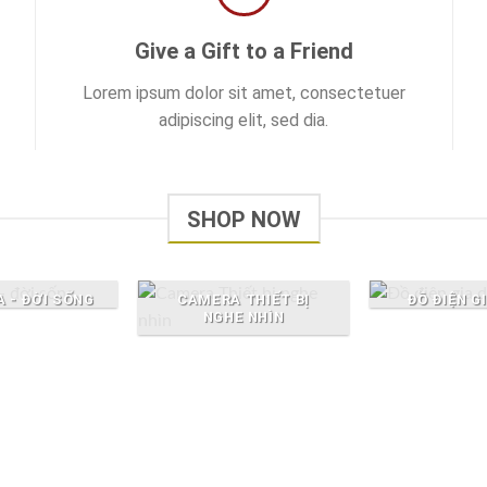
$
Give a Gift to a Friend
Lorem ipsum dolor sit amet, consectetuer
adipiscing elit, sed dia.
SHOP NOW
 - ĐỜI SỐNG
ĐỒ ĐIỆN G
CAMERA THIẾT BỊ
NGHE NHÌN