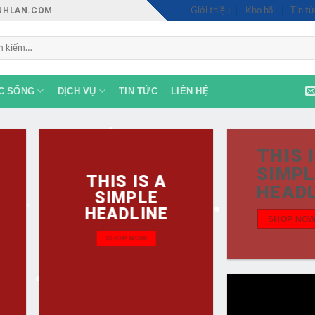
INHLAN.COM
Giới thiệu
Kho bãi
Tin tứ
:
C SỐNG
DỊCH VỤ
TIN TỨC
LIÊN HỆ
THIS 
SIMPL
THIS IS A
HEADL
SIMPLE
HEADLINE
SHOP NO
SHOP NOW