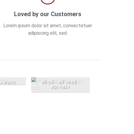
Loved by our Customers
Lorem ipsum dolor sit amet, consectetuer
adipiscing elit, sed.
IA DỤNG
ĐỒ GỖ - MỸ NGHỆ -
NỘI THÁT
LAPTOP - NOT