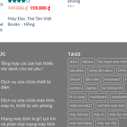
Được
199.000
₫
Giá
159.000
₫
Giá
xếp hạng
gốc
hiện
4.00
5
Máy Đọc Thẻ Tân Việt
là:
tại
sao
Books - Hồng
199.000 ₫.
là:
159.000 ₫.
TỨC
TAGS
akko
bdcare
bo mạch may tính
Tổng hợp các bài hát thiếu
nhi dành cho bé yêu !
bàn phím
bóng đèn akko
DHA
Diesel
dầu tràm
keyboard
k
Dịch vụ sửa chữa thiết bị
điện
kuchen
laptop
loc không khí
lò vi sóng
mainboard
manboar
Dịch vụ sữa chữa máy tính,
máy in, thiết bị văn phòng
midu menaQ7
mà hình máy tính
máy hút bụi
máy in
máy lọc n
Mạng máy tính là gì? Lợi ích
máy tính bảng
máy xay thịt
và phân loại mạng máy tính