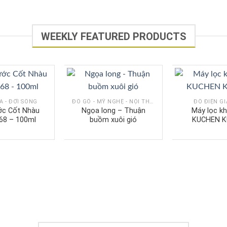
WEEKLY FEATURED PRODUCTS
A - ĐỜI SỐNG
ĐỒ GỖ - MỸ NGHỆ - NỘI THÁT
ĐỒ ĐIỆN G
ớc Cốt Nhàu
Ngọa long – Thuận
Máy lọc kh
68 – 100ml
buồm xuôi gió
KUCHEN K