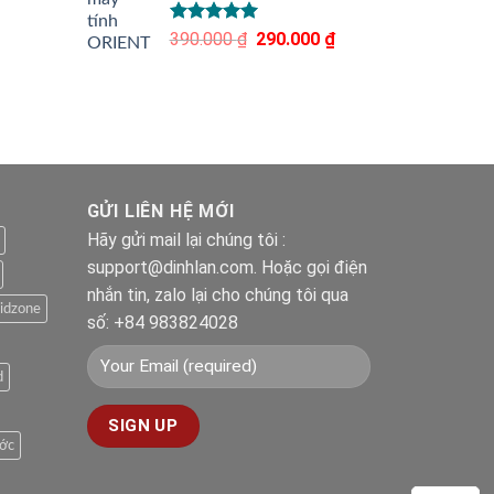
Được xếp
390.000
₫
Giá
290.000
₫
Giá
hạng
5.00
gốc
hiện
5 sao
là:
tại
390.000 ₫.
là:
290.000 ₫.
GỬI LIÊN HỆ MỚI
Hãy gửi mail lại chúng tôi :
support@dinhlan.com. Hoặc gọi điện
nhắn tin, zalo lại cho chúng tôi qua
idzone
số: +84 983824028
d
ước