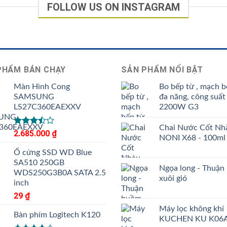
FOLLOW US ON INSTAGRAM
PHẨM BÁN CHẠY
SẢN PHẨM NỔI BẬT
Màn Hình Cong
Bo bếp từ , mạch b
SAMSUNG
đa năng, công suất
LS27C360EAEXXV
2200W G3
Chai Nước Cốt Nh
Được
2.685.000
₫
NONI X68 - 100ml
xếp
hạng
Ổ cứng SSD WD Blue
3.50
5
SA510 250GB
sao
Ngọa long - Thuận
WDS250G3B0A SATA 2.5
xuôi gió
inch
29
₫
Máy lọc không khí
Bàn phím Logitech K120
KUCHEN KU K06