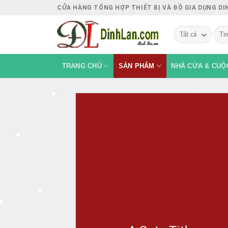
Chuyển
CỬA HÀNG TỔNG HỢP THIẾT BỊ VÀ ĐỒ GIA DỤNG D
đến
Tìm
nội
kiếm
dung
TRANG CHỦ
SẢN PHẨM
NHÀ CỬA & CUỘ