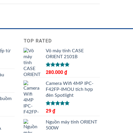
TOP RATED
ếp từ
Vỏ máy tính CASE
ORIENT 2101B
Được xếp
280.000
₫
àu
hạng
5.00
5 sao
Camera Wifi 4MP IPC-
F42FP-IMOU tích hợp
đèn Spotlight
 buồm
Được xếp
29
₫
hạng
5.00
5 sao
Nguồn máy tính ORIENT
500W
A