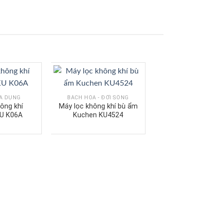
IA DỤNG
BÁCH HÓA - ĐỜI SỐNG
ông khí
Máy lọc không khí bù ẩm
U K06A
Kuchen KU4524
BÁCH HÓA
Máy lọc nước io
ION 5250