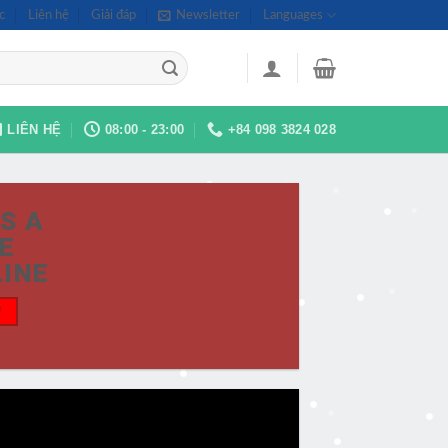
c
Liên hệ
Giải đáp
Newsletter
Languages
LIÊN HỆ
08:00 - 23:00
+84 098 3824 028
IS A
E
INE
W