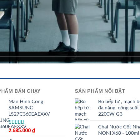
PHẨM BÁN CHẠY
SẢN PHẨM NỔI BẬT
Màn Hình Cong
Bo bếp từ , mạch b
SAMSUNG
đa năng, công suất
LS27C360EAEXXV
2200W G3
Chai Nước Cốt Nh
Được
2.685.000
₫
NONI X68 - 100ml
xếp
hạng