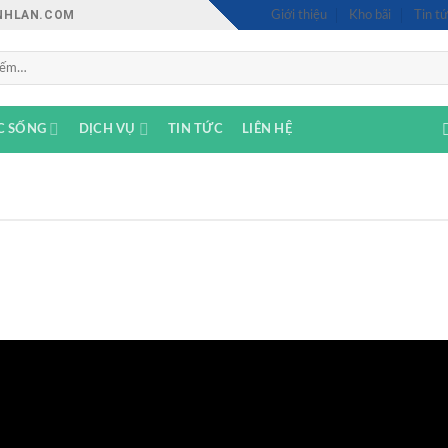
INHLAN.COM
Giới thiệu
Kho bãi
Tin tứ
C SỐNG
DỊCH VỤ
TIN TỨC
LIÊN HỆ