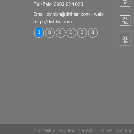
Tel/Zalo: 0983 824 028
Th1
Email: dinhlan@dinhlan.com - web:
25
http://dinhlan.com
Th1
31
Th5
GIỚI THIỆU
KHO BÃI
TIN TỨC
LIÊN HỆ
GIẢI ĐÁP