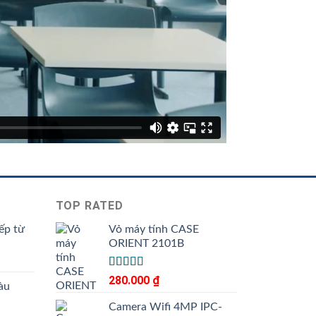
TOP RATED
ếp từ
Vỏ máy tính CASE
ORIENT 2101B
Được xếp
280.000
₫
àu
5.00
hạng
5
sao
Camera Wifi 4MP IPC-