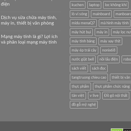
điện
kuchen
laptop
loc không khí
lò vi sóng
mainboard
manboar
Dịch vụ sữa chữa máy tính,
máy in, thiết bị văn phòng
midu menaQ7
mà hình máy tính
máy hút bụi
máy in
máy lọc n
Mạng máy tính là gì? Lợi ích
máy tính bảng
máy xay thịt
và phân loại mạng máy tính
máy ép trái cây
nonix68
nước giặt bell
nồi lẩu điện
robo
sách viết
sách đọc
tangtruong chieu cao
thiết bị vă
thực phẩm
thực phẩm chức năng
tân việt
v live
Đồ gõ nội thất
đồ gỗ mỹ nghệ