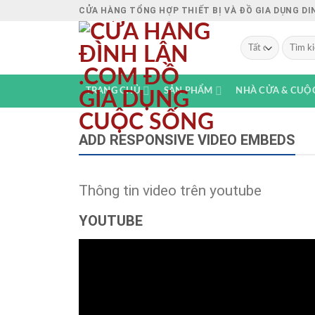
Chuyển
CỬA HÀNG TỔNG HỢP THIẾT BỊ VÀ ĐỒ GIA DỤNG D
đến
nội
Tìm
kiếm:
dung
TRANG CHỦ
SẢN PHẨM
NHÀ CỬA & CUỘ
ADD RESPONSIVE VIDEO EMBEDS
Thông tin video trên youtube
YOUTUBE