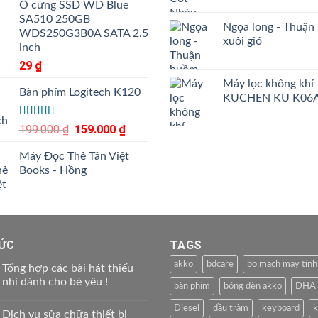
Ổ cứng SSD WD Blue
3.50
5
SA510 250GB
sao
Ngọa long - Thuận
WDS250G3B0A SATA 2.5
xuôi gió
inch
29
₫
Máy lọc không khí
Bàn phím Logitech K120
KUCHEN KU K06
Được xếp
199.000
₫
Giá
159.000
₫
Giá
hạng
gốc
hiện
4.00
5
Máy Đọc Thẻ Tân Việt
là:
tại
sao
Books - Hồng
199.000 ₫.
là:
159.000 ₫.
TỨC
TAGS
akko
bdcare
bo mạch may tính
Tổng hợp các bài hát thiếu
nhi dành cho bé yêu !
bàn phím
bóng đèn akko
DHA
Diesel
dầu tràm
keyboard
k
Dịch vụ sửa chữa thiết bị