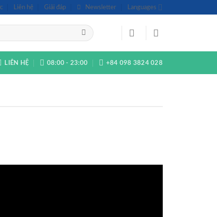
c
Liên hệ
Giải đáp
Newsletter
Languages
LIÊN HỆ
08:00 - 23:00
+84 098 3824 028