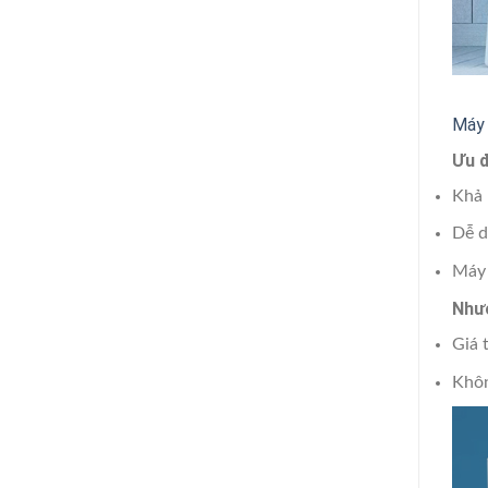
Máy 
Ưu 
Khả 
Dễ d
Máy 
Như
Giá 
Khôn