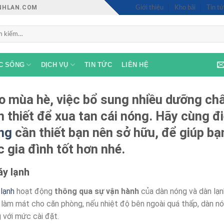
INHLAN.COM
Giới thiệu
Kho bãi
Tin tứ
:
C SỐNG
DỊCH VỤ
TIN TỨC
LIÊN HỆ
o mùa hè, việc bổ sung nhiều dưỡng chất
n thiết để xua tan cái nóng. Hãy cùng 
ng
cần thiết bạn nên sở hữu, để giúp bạ
c gia đình tốt hơn nhé.
y lạnh
lạnh
hoạt động
thông qua sự vận hành
của dàn nóng và dàn lạn
, làm mát cho căn phòng, nếu nhiệt độ bên ngoài quá thấp, dàn 
 với mức cài đặt.