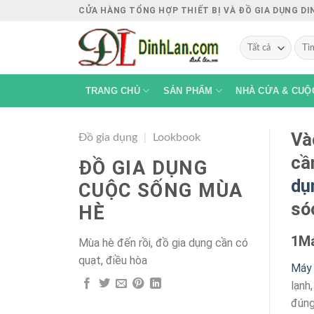
Chuyển
CỬA HÀNG TỔNG HỢP THIẾT BỊ VÀ ĐỒ GIA DỤNG D
đến
Tìm
nội
kiếm
dung
TRANG CHỦ
SẢN PHẨM
NHÀ CỬA & CUỘ
Và
Đồ gia dụng
|
Lookbook
cầ
ĐỒ GIA DỤNG
dụ
CUỘC SỐNG MÙA
só
HÈ
1
Má
Mùa hè đến rồi, đồ gia dụng cần có
quạt, điều hòa
Máy 
lạnh
đúng