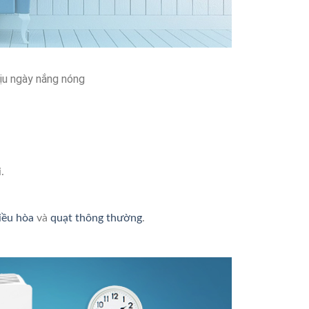
ịu ngày nắng nóng
.
iều hòa
và
quạt thông thường
.