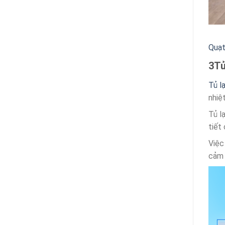
Quạt
3
Tủ
Tủ l
nhiệ
Tủ l
tiết
Việc
cảm 