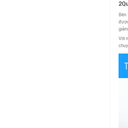
2
Qu
Bên 
đượ
giảm
Với 
chuy