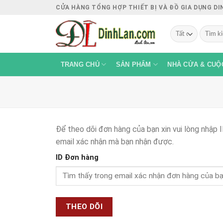
Chuyển
CỬA HÀNG TỔNG HỢP THIẾT BỊ VÀ ĐỒ GIA DỤNG D
đến
Tìm
nội
kiếm:
dung
TRANG CHỦ
SẢN PHẨM
NHÀ CỬA & CUỘ
Để theo dõi đơn hàng của bạn xin vui lòng nhập 
email xác nhận mà bạn nhận được.
ID Đơn hàng
THEO DÕI