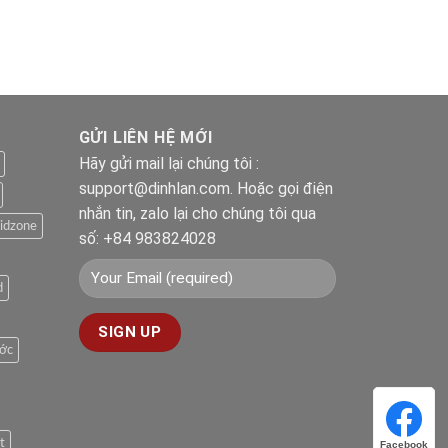
gốc
hiện
5 sao
là:
tại
390.000 ₫.
là:
290.000 ₫.
GỬI LIÊN HỆ MỚI
Hãy gửi mail lại chúng tôi :
support@dinhlan.com. Hoặc gọi điện
nhắn tin, zalo lại cho chúng tôi qua
idzone
số: +84 983824028
d
ước
t
Facebook
Facebook