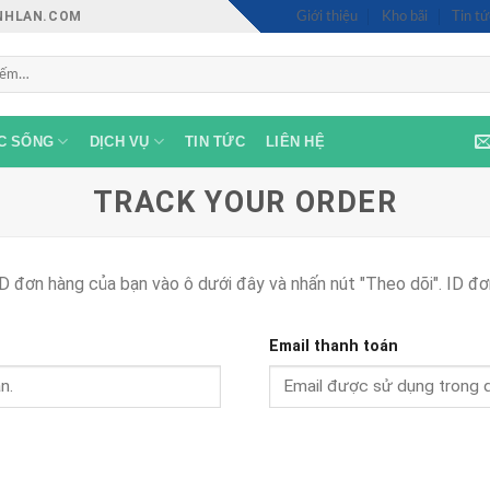
INHLAN.COM
Giới thiệu
Kho bãi
Tin tứ
C SỐNG
DỊCH VỤ
TIN TỨC
LIÊN HỆ
TRACK YOUR ORDER
ID đơn hàng của bạn vào ô dưới đây và nhấn nút "Theo dõi". ID đơ
Email thanh toán