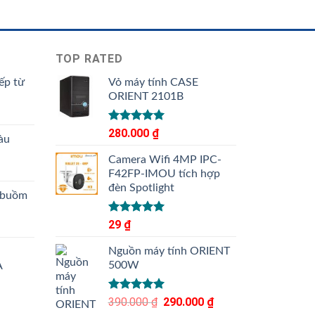
TOP RATED
ếp từ
Vỏ máy tính CASE
ORIENT 2101B
Được xếp
280.000
₫
àu
hạng
5.00
5 sao
Camera Wifi 4MP IPC-
F42FP-IMOU tích hợp
đèn Spotlight
 buồm
Được xếp
29
₫
hạng
5.00
5 sao
Nguồn máy tính ORIENT
500W
A
Được xếp
390.000
₫
Giá
290.000
₫
Giá
hạng
5.00