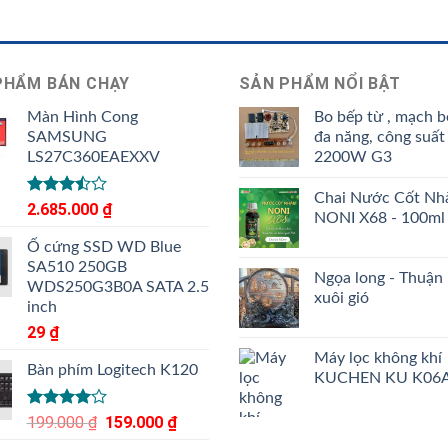
PHẨM BÁN CHẠY
SẢN PHẨM NỔI BẬT
Màn Hình Cong
Bo bếp từ , mạch b
SAMSUNG
đa năng, công suất
LS27C360EAEXXV
2200W G3
Chai Nước Cốt Nh
Được
2.685.000
₫
NONI X68 - 100ml
xếp
hạng
Ổ cứng SSD WD Blue
3.50
5
SA510 250GB
sao
Ngọa long - Thuận
WDS250G3B0A SATA 2.5
xuôi gió
inch
29
₫
Máy lọc không khí
Bàn phím Logitech K120
KUCHEN KU K06
Được
199.000
₫
Giá
159.000
₫
Giá
xếp hạng
gốc
hiện