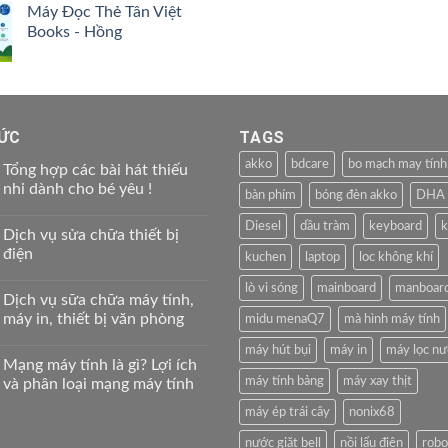
4.00
5
Máy Đọc Thẻ Tân Việt
là:
tại
sao
Books - Hồng
199.000 ₫.
là:
159.000 ₫.
TỨC
TAGS
akko
bdcare
bo mạch may tính
Tổng hợp các bài hát thiếu
nhi dành cho bé yêu !
bàn phím
bóng đèn akko
DHA
Diesel
dầu tràm
keyboard
k
Dịch vụ sửa chữa thiết bị
điện
kuchen
laptop
loc không khí
lò vi sóng
mainboard
manboar
Dịch vụ sữa chữa máy tính,
máy in, thiết bị văn phòng
midu menaQ7
mà hình máy tính
máy hút bụi
máy in
máy lọc n
Mạng máy tính là gì? Lợi ích
máy tính bảng
máy xay thịt
và phân loại mạng máy tính
máy ép trái cây
nonix68
nước giặt bell
nồi lẩu điện
robo