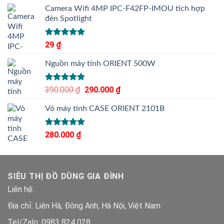
Camera Wifi 4MP IPC-F42FP-IMOU tích hợp
đèn Spotlight
Được xếp
29
₫
hạng
5.00
5 sao
Nguồn máy tính ORIENT 500W
Được xếp
390.000
₫
Giá
290.000
₫
Giá
hạng
5.00
gốc
hiện
5 sao
Vỏ máy tính CASE ORIENT 2101B
là:
tại
390.000 ₫.
là:
290.000 ₫.
Được xếp
280.000
₫
hạng
5.00
5 sao
SIÊU THỊ ĐỒ DÙNG GIA ĐÌNH
Liên hệ:
Địa chỉ: Liên Hà, Đông Anh, Hà Nội, Việt Nam
Tel/Zalo: 0983 824 028