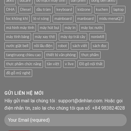
akko
bdcare
bo mạch may tính
bàn phím
bóng đèn akko
DHA
Diesel
dầu tràm
keyboard
kidzone
kuchen
laptop
loc không khí
lò vi sóng
mainboard
manboard
midu menaQ7
mà hình máy tính
máy hút bụi
máy in
máy lọc nước
máy tính bảng
máy xay thịt
máy ép trái cây
nonix68
nước giặt bell
nồi lẩu điện
robot
sách viết
sách đọc
tangtruong chieu cao
thiết bị văn phòng
thực phẩm
thực phẩm chức năng
tân việt
v live
Đồ gõ nội thất
đồ gỗ mỹ nghệ
GỬI LIÊN HỆ MỚI
Hãy gửi mail lại chúng tôi : support@dinhlan.com. Hoặc gọi
điện nhắn tin, zalo lại cho chúng tôi qua số: +84 983824028