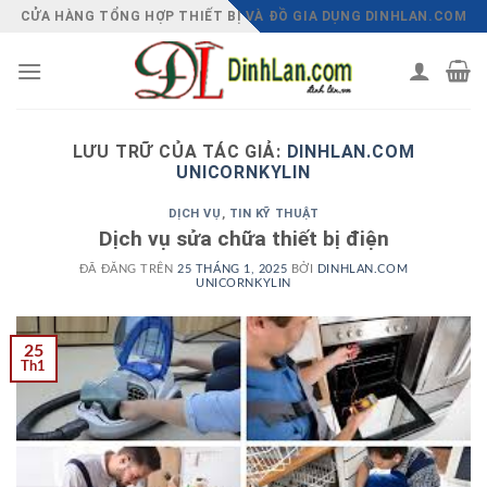
Chuyển
CỬA HÀNG TỔNG HỢP THIẾT BỊ VÀ ĐỒ GIA DỤNG DINHLAN.COM
đến
nội
dung
LƯU TRỮ CỦA TÁC GIẢ:
DINHLAN.COM
UNICORNKYLIN
DỊCH VỤ
,
TIN KỸ THUẬT
Dịch vụ sửa chữa thiết bị điện
ĐÃ ĐĂNG TRÊN
25 THÁNG 1, 2025
BỞI
DINHLAN.COM
UNICORNKYLIN
25
Th1