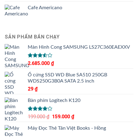
Cafe Americano
SẢN PHẨM BÁN CHẠY
Màn Hình Cong SAMSUNG LS27C360EAEXXV
Được
2.685.000
₫
xếp
hạng
Ổ cứng SSD WD Blue SA510 250GB
3.50
5
WDS250G3B0A SATA 2.5 inch
sao
29
₫
Bàn phím Logitech K120
Được
199.000
₫
Giá
159.000
₫
Giá
xếp hạng
gốc
hiện
4.00
5
Máy Đọc Thẻ Tân Việt Books - Hồng
là:
tại
sao
199.000 ₫.
là: