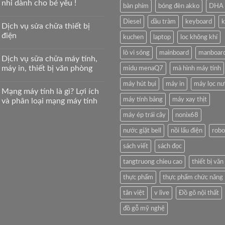
nhi dành cho bé yêu !
bàn phím
bóng đèn akko
DHA
Diesel
dầu tràm
keyboard
k
Dịch vụ sửa chữa thiết bị
điện
kuchen
laptop
loc không khí
lò vi sóng
mainboard
manboar
Dịch vụ sữa chữa máy tính,
máy in, thiết bị văn phòng
midu menaQ7
mà hình máy tính
máy hút bụi
máy in
máy lọc n
Mạng máy tính là gì? Lợi ích
máy tính bảng
máy xay thịt
và phân loại mạng máy tính
máy ép trái cây
nonix68
nước giặt bell
nồi lẩu điện
robo
sách viết
sách đọc
tangtruong chieu cao
thiết bị vă
thực phẩm
thực phẩm chức năng
tân việt
v live
Đồ gõ nội thất
đồ gỗ mỹ nghệ