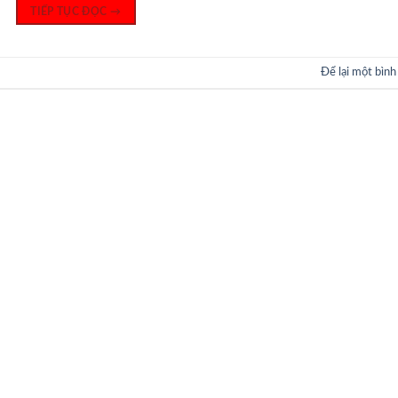
TIẾP TỤC ĐỌC
→
Để lại một bình