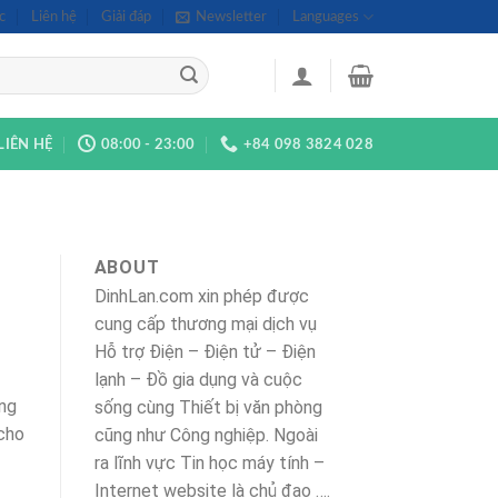
c
Liên hệ
Giải đáp
Newsletter
Languages
LIÊN HỆ
08:00 - 23:00
+84 098 3824 028
ABOUT
DinhLan.com xin phép được
cung cấp thương mại dịch vụ
Hỗ trợ Điện – Điện tử – Điện
lạnh – Đồ gia dụng và cuộc
ũng
sống cùng Thiết bị văn phòng
 cho
cũng như Công nghiệp. Ngoài
ra lĩnh vực Tin học máy tính –
Internet website là chủ đạo ….