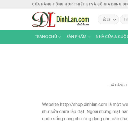
Chuyển
CỬA HÀNG TỔNG HỢP THIẾT BỊ VÀ ĐỒ GIA DỤNG D
đến
nội
Tìm
kiếm:
dung
TRANG CHỦ
SẢN PHẨM
NHÀ CỬA & CUỘ
ĐÃ ĐĂNG 
Website http://shop.dinhlan.com là một we
như sửa chữa lắp đặt. Ngoài những mặt hàn
cuộc sống cũng như ứng dụng cho các nhà 