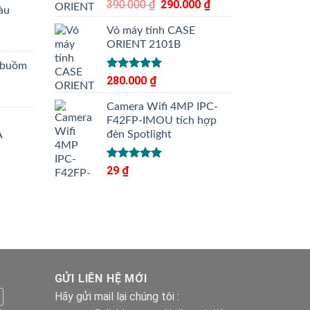
Được xếp
390.000
₫
Giá
290.000
₫
Giá
àu
hạng
5.00
gốc
hiện
5 sao
Vỏ máy tính CASE
là:
tại
ORIENT 2101B
390.000 ₫.
là:
290.000 ₫.
 buồm
Được xếp
280.000
₫
hạng
5.00
5 sao
Camera Wifi 4MP IPC-
F42FP-IMOU tích hợp
đèn Spotlight
A
Được xếp
29
₫
hạng
5.00
5 sao
GỬI LIÊN HỆ MỚI
Hãy gửi mail lại chúng tôi :