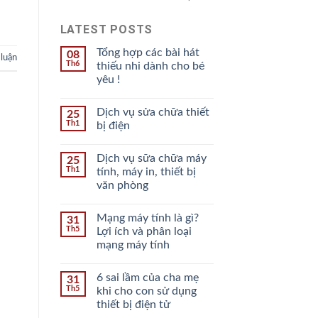
LATEST POSTS
Tổng hợp các bài hát
08
 luận
Th6
thiếu nhi dành cho bé
yêu !
Dịch vụ sửa chữa thiết
25
Th1
bị điện
Dịch vụ sữa chữa máy
25
Th1
tính, máy in, thiết bị
văn phòng
Mạng máy tính là gì?
31
Th5
Lợi ích và phân loại
mạng máy tính
6 sai lầm của cha mẹ
31
Th5
khi cho con sử dụng
thiết bị điện tử