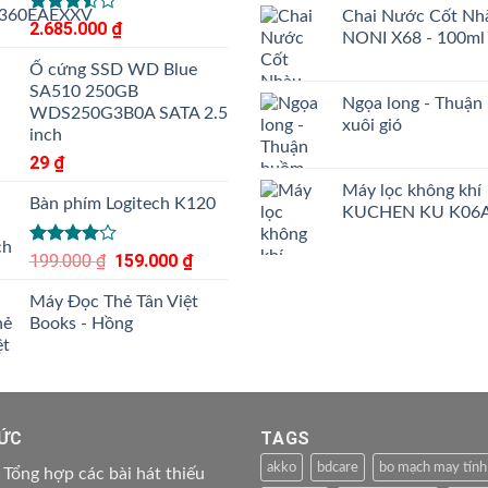
Chai Nước Cốt Nh
Được
2.685.000
₫
NONI X68 - 100ml
xếp
hạng
Ổ cứng SSD WD Blue
3.50
5
SA510 250GB
sao
Ngọa long - Thuận
WDS250G3B0A SATA 2.5
xuôi gió
inch
29
₫
Máy lọc không khí
Bàn phím Logitech K120
KUCHEN KU K06
Được
199.000
₫
Giá
159.000
₫
Giá
xếp hạng
gốc
hiện
4.00
5
Máy Đọc Thẻ Tân Việt
là:
tại
sao
Books - Hồng
199.000 ₫.
là:
159.000 ₫.
TỨC
TAGS
akko
bdcare
bo mạch may tính
Tổng hợp các bài hát thiếu