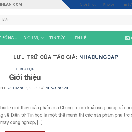
INHLAN.COM
Giới thiệu
Kho bãi
Tin tứ
C SỐNG
DỊCH VỤ
TIN TỨC
LIÊN HỆ
LƯU TRỮ CỦA TÁC GIẢ:
NHACUNGCAP
TỔNG HỢP
Giới thiệu
TRÊN
26 THÁNG 5, 2024
BỞI
NHACUNGCAP
bsite giới thiệu sản phẩm mà Chúng tôi có khả năng cung cấp c
g về Điện tử Tin học là một thế mạnh thì các sản phẩm phụ trợ
máy công nghiệp, […]