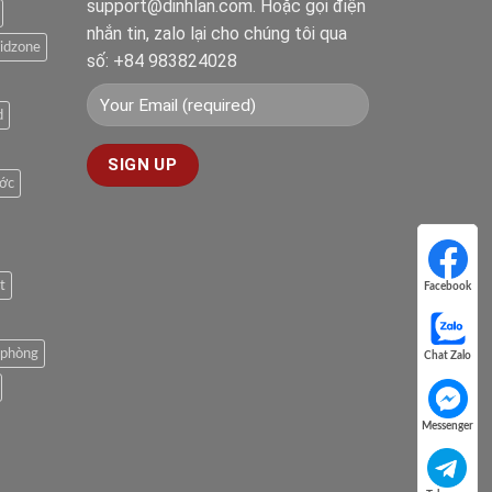
support@dinhlan.com. Hoặc gọi điện
nhắn tin, zalo lại cho chúng tôi qua
idzone
số: +84 983824028
d
ước
t
Facebook
Facebook
n phòng
Chat Zalo
Chat Zalo
Messenger
Messenger