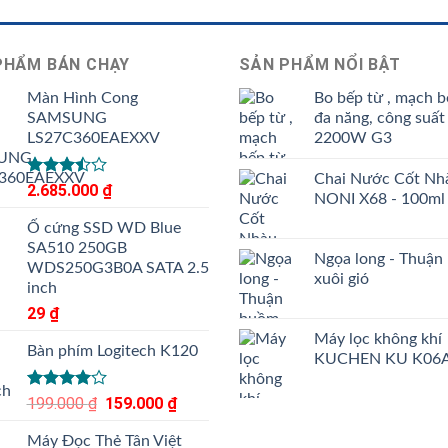
PHẨM BÁN CHẠY
SẢN PHẨM NỔI BẬT
Màn Hình Cong
Bo bếp từ , mạch b
SAMSUNG
đa năng, công suất
LS27C360EAEXXV
2200W G3
Chai Nước Cốt Nh
Được
2.685.000
₫
NONI X68 - 100ml
xếp
hạng
Ổ cứng SSD WD Blue
3.50
5
SA510 250GB
sao
Ngọa long - Thuận
WDS250G3B0A SATA 2.5
xuôi gió
inch
29
₫
Máy lọc không khí
Bàn phím Logitech K120
KUCHEN KU K06
Được
199.000
₫
Giá
159.000
₫
Giá
xếp hạng
gốc
hiện
4.00
5
Máy Đọc Thẻ Tân Việt
là:
tại