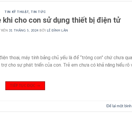
TIN KỸ THUẬT
,
TIN TỨC
 khi cho con sử dụng thiết bị điện tử
TRÊN
31 THÁNG 5, 2024
BỞI
LÊ ĐÌNH LÂN
iện thoại, máy tính bảng chủ yếu là để “trông con” chứ chưa qu
 trợ cho sự phát triển của con. Trẻ em chưa có khả năng hiểu rõ 
TIẾP TỤC ĐỌC
→
Để lại một bình