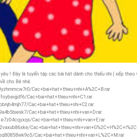
yêu ! Đây là tuyển tập các bài hát dành cho thiếu nhi ( xếp theo
về cho Bé nhé.
00yzhmmcw7r0/Cac+bai+hat+thieu+nhi+A%2C+B.rar
foybavjjdf6/Cac+bai+hat+thieu+nhi+C1.rar
bbnjh4mjh77/Cac+bai+hat+thieu+nhi+C2.rar
9a4b5biesk7/Cac+bai+hat+thieu+nhi+van+D.rar
1e7z04cqyxqs/Cac+bai+hat+thieu+nhi+van+E.rar
2a2vaxub86xke/Cac+bai+hat+thieu+nhi+van+G%2C+H%2C+I%2C+
wpq80858wk9o5/Cac+bai+hat+thieu+nhi+van+L%2C+M.rar