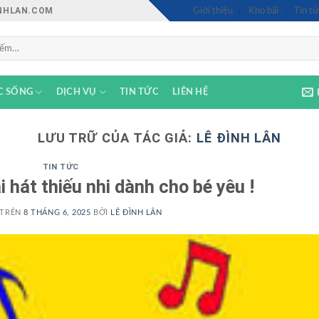
INHLAN.COM
Giới thiệu
Kho bãi
Tin tứ
C SỐNG
DỊCH VỤ
TIN TỨC
LIÊN HỆ
LƯU TRỮ CỦA TÁC GIẢ:
LÊ ĐÌNH LÂN
TIN TỨC
 hát thiếu nhi dành cho bé yêu !
 TRÊN
8 THÁNG 6, 2025
BỞI
LÊ ĐÌNH LÂN