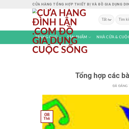
Chuyển
CỬA HÀNG TỔNG HỢP THIẾT BỊ VÀ ĐỒ GIA DỤNG D
đến
nội
Tìm
kiếm:
dung
TRANG CHỦ
SẢN PHẨM
NHÀ CỬA & CUỘ
Tổng hợp các bài
ĐÃ ĐĂNG
08
Th6