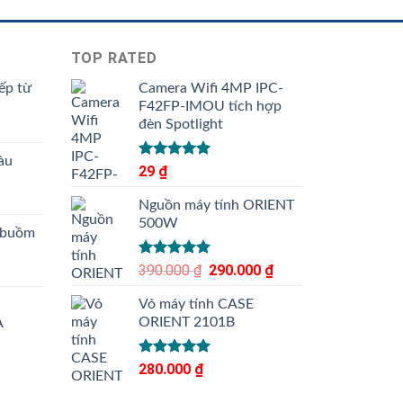
TOP RATED
ếp từ
Camera Wifi 4MP IPC-
F42FP-IMOU tích hợp
đèn Spotlight
àu
Được xếp
29
₫
hạng
5.00
5 sao
Nguồn máy tính ORIENT
500W
 buồm
Được xếp
390.000
₫
Giá
290.000
₫
Giá
hạng
5.00
gốc
hiện
5 sao
Vỏ máy tính CASE
là:
tại
ORIENT 2101B
A
390.000 ₫.
là:
290.000 ₫.
Được xếp
280.000
₫
hạng
5.00
5 sao