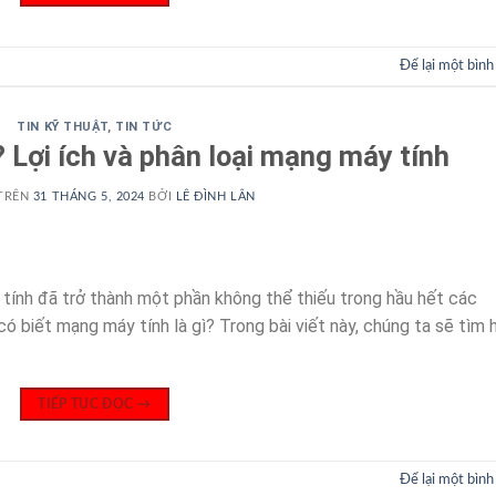
Để lại một bình
TIN KỸ THUẬT
,
TIN TỨC
 Lợi ích và phân loại mạng máy tính
TRÊN
31 THÁNG 5, 2024
BỞI
LÊ ĐÌNH LÂN
 tính đã trở thành một phần không thể thiếu trong hầu hết các
ó biết mạng máy tính là gì? Trong bài viết này, chúng ta sẽ tìm 
TIẾP TỤC ĐỌC
→
Để lại một bình