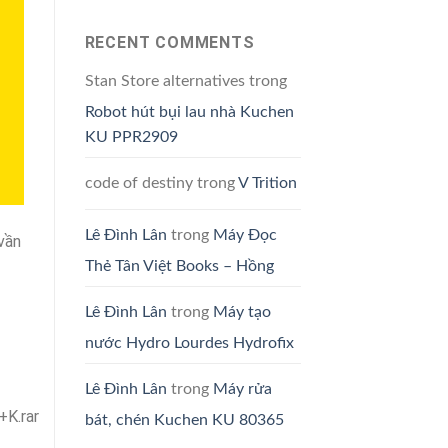
RECENT COMMENTS
Stan Store alternatives
trong
Robot hút bụi lau nhà Kuchen
KU PPR2909
code of destiny
trong
V Trition
Lê Đình Lân
trong
Máy Đọc
 vần
Thẻ Tân Việt Books – Hồng
Lê Đình Lân
trong
Máy tạo
nước Hydro Lourdes Hydrofix
Lê Đình Lân
trong
Máy rửa
K.rar
bát, chén Kuchen KU 80365