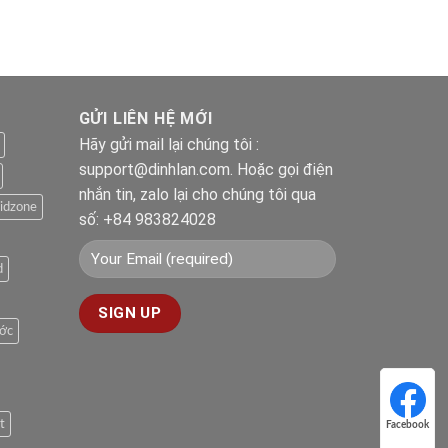
GỬI LIÊN HỆ MỚI
Hãy gửi mail lại chúng tôi :
support@dinhlan.com. Hoặc gọi điện
nhắn tin, zalo lại cho chúng tôi qua
idzone
số: +84 983824028
d
ước
t
Facebook
Facebook