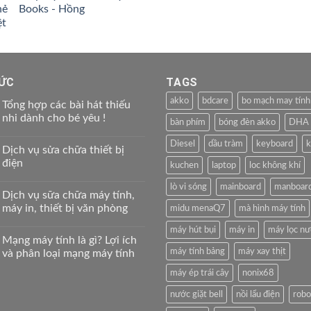
sao
Books - Hồng
199.000 ₫.
là:
159.000 ₫.
TỨC
TAGS
akko
bdcare
bo mạch may tính
Tổng hợp các bài hát thiếu
nhi dành cho bé yêu !
bàn phím
bóng đèn akko
DHA
Diesel
dầu tràm
keyboard
k
Dịch vụ sửa chữa thiết bị
điện
kuchen
laptop
loc không khí
lò vi sóng
mainboard
manboar
Dịch vụ sữa chữa máy tính,
máy in, thiết bị văn phòng
midu menaQ7
mà hình máy tính
máy hút bụi
máy in
máy lọc n
Mạng máy tính là gì? Lợi ích
máy tính bảng
máy xay thịt
và phân loại mạng máy tính
máy ép trái cây
nonix68
nước giặt bell
nồi lẩu điện
robo