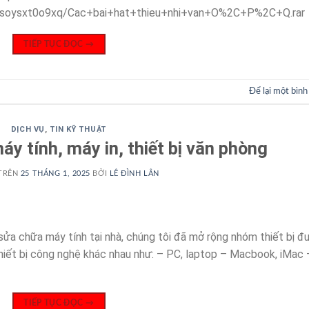
y3soysxt0o9xq/Cac+bai+hat+thieu+nhi+van+O%2C+P%2C+Q.rar
TIẾP TỤC ĐỌC
→
Để lại một bình
DỊCH VỤ
,
TIN KỸ THUẬT
y tính, máy in, thiết bị văn phòng
TRÊN
25 THÁNG 1, 2025
BỞI
LÊ ĐÌNH LÂN
 sửa chữa máy tính tại nhà, chúng tôi đã mở rộng nhóm thiết bị đ
 thiết bị công nghệ khác nhau như: – PC, laptop – Macbook, iMac 
TIẾP TỤC ĐỌC
→