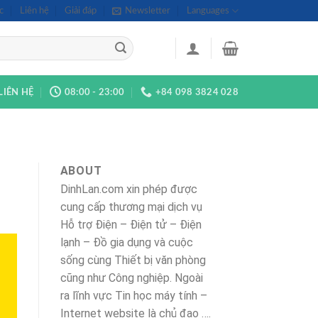
c
Liên hệ
Giải đáp
Newsletter
Languages
LIÊN HỆ
08:00 - 23:00
+84 098 3824 028
ABOUT
DinhLan.com xin phép được
cung cấp thương mại dịch vụ
Hỗ trợ Điện – Điện tử – Điện
lạnh – Đồ gia dụng và cuộc
sống cùng Thiết bị văn phòng
cũng như Công nghiệp. Ngoài
ra lĩnh vực Tin học máy tính –
Internet website là chủ đạo ….