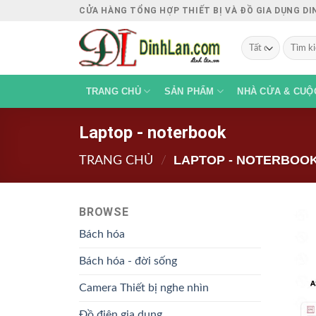
Chuyển
CỬA HÀNG TỔNG HỢP THIẾT BỊ VÀ ĐỒ GIA DỤNG D
đến
Tìm
nội
kiếm:
dung
TRANG CHỦ
SẢN PHẨM
NHÀ CỬA & CUỘ
Laptop - noterbook
LAPTOP - NOTERBOO
TRANG CHỦ
/
BROWSE
Bách hóa
Bách hóa - đời sống
Camera Thiết bị nghe nhìn
Đồ điện gia dụng