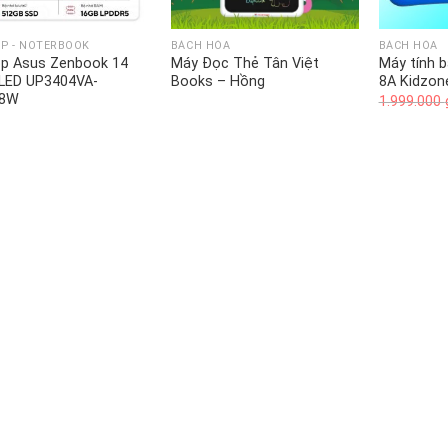
P - NOTERBOOK
BÁCH HÓA
BÁCH HÓA
op Asus Zenbook 14
Máy Đọc Thẻ Tân Việt
Máy tính 
OLED UP3404VA-
Books – Hồng
8A Kidzon
38W
1.999.000