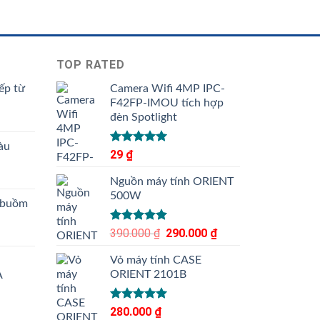
TOP RATED
ếp từ
Camera Wifi 4MP IPC-
F42FP-IMOU tích hợp
đèn Spotlight
àu
Được xếp
29
₫
hạng
5.00
5 sao
Nguồn máy tính ORIENT
500W
 buồm
Được xếp
390.000
₫
Giá
290.000
₫
Giá
hạng
5.00
gốc
hiện
5 sao
Vỏ máy tính CASE
là:
tại
ORIENT 2101B
A
390.000 ₫.
là:
290.000 ₫.
Được xếp
280.000
₫