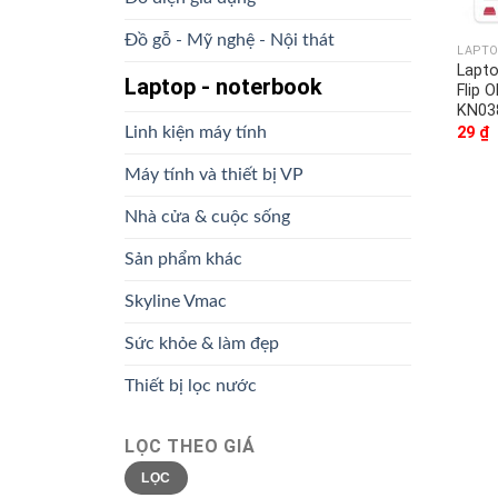
Đồ gỗ - Mỹ nghệ - Nội thát
LAPTO
Lapt
Laptop - noterbook
Flip 
KN0
29
₫
Linh kiện máy tính
Máy tính và thiết bị VP
Nhà cửa & cuộc sống
Sản phẩm khác
Skyline Vmac
Sức khỏe & làm đẹp
Thiết bị lọc nước
LỌC THEO GIÁ
Giá
Giá
LỌC
thấp
cao
nhất
nhất