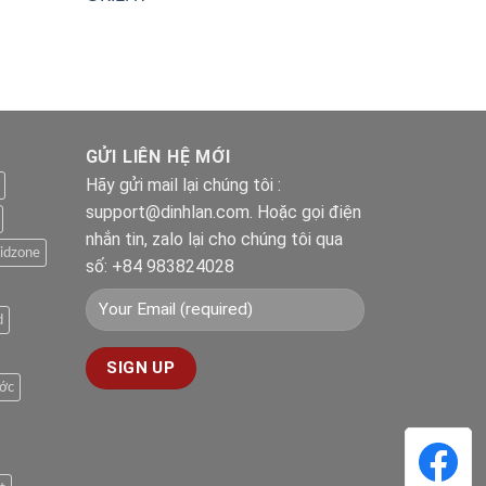
hạng
5.00
5 sao
GỬI LIÊN HỆ MỚI
Hãy gửi mail lại chúng tôi :
support@dinhlan.com. Hoặc gọi điện
nhắn tin, zalo lại cho chúng tôi qua
idzone
số: +84 983824028
d
ước