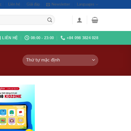
c
Liên hệ
Giải đáp
Newsletter
Languages
LIÊN HỆ
08:00 - 23:00
+84 098 3824 028