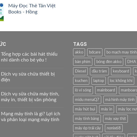
gốc
hiện
4.00
5
Máy Đọc Thẻ Tân Việt
là:
tại
sao
Books - Hồng
199.000 ₫.
là:
159.000 ₫.
TỨC
TAGS
akko
bdcare
bo mạch may tính
Tổng hợp các bài hát thiếu
nhi dành cho bé yêu !
bàn phím
bóng đèn akko
DHA
Diesel
dầu tràm
keyboard
k
Dịch vụ sửa chữa thiết bị
điện
kuchen
laptop
loc không khí
lò vi sóng
mainboard
manboar
Dịch vụ sữa chữa máy tính,
máy in, thiết bị văn phòng
midu menaQ7
mà hình máy tính
máy hút bụi
máy in
máy lọc n
Mạng máy tính là gì? Lợi ích
máy tính bảng
máy xay thịt
và phân loại mạng máy tính
máy ép trái cây
nonix68