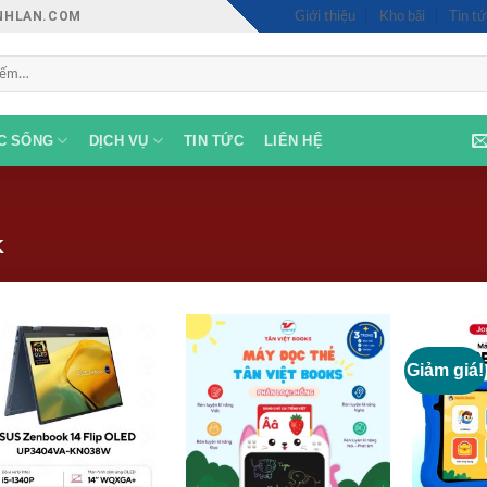
INHLAN.COM
Giới thiệu
Kho bãi
Tin tứ
C SỐNG
DỊCH VỤ
TIN TỨC
LIÊN HỆ
K
Giảm giá!