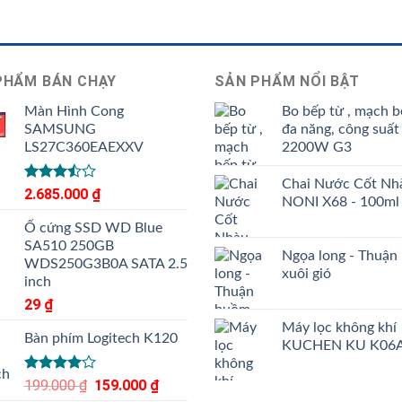
PHẨM BÁN CHẠY
SẢN PHẨM NỔI BẬT
Màn Hình Cong
Bo bếp từ , mạch b
SAMSUNG
đa năng, công suất
LS27C360EAEXXV
2200W G3
Chai Nước Cốt Nh
Được
2.685.000
₫
NONI X68 - 100ml
xếp
hạng
Ổ cứng SSD WD Blue
3.50
5
SA510 250GB
sao
Ngọa long - Thuận
WDS250G3B0A SATA 2.5
xuôi gió
inch
29
₫
Máy lọc không khí
Bàn phím Logitech K120
KUCHEN KU K06
Được
199.000
₫
Giá
159.000
₫
Giá
xếp hạng