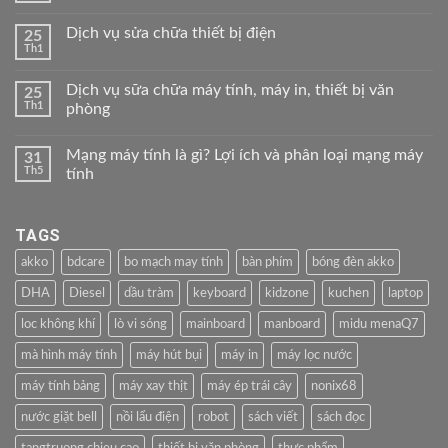
Dịch vụ sửa chữa thiết bị điện
25
Th1
Dịch vụ sữa chữa máy tính, máy in, thiết bị văn
25
Th1
phòng
Mạng máy tính là gì? Lợi ích và phân loại mạng máy
31
Th5
tính
TAGS
akko
bdcare
bo mạch may tính
bàn phím
bóng đèn akko
DHA
Diesel
dầu tràm
keyboard
kidzone
kuchen
laptop
loc không khí
lò vi sóng
mainboard
manboard
midu menaQ7
mà hình máy tính
máy hút bụi
máy in
máy lọc nước
máy tính bảng
máy xay thịt
máy ép trái cây
nonix68
nước giặt bell
nồi lẩu điện
robot
sách viết
sách đọc
tangtruong chieu cao
thiết bị văn phòng
thực phẩm