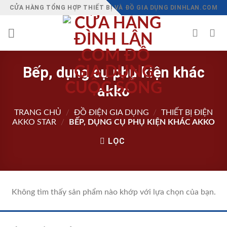
Chuyển
CỬA HÀNG TỔNG HỢP THIẾT BỊ VÀ ĐỒ GIA DỤNG DINHLAN.COM
đến
nội
dung
Bếp, dụng cụ phụ kiện khác
akko
TRANG CHỦ
/
ĐỒ ĐIỆN GIA DỤNG
/
THIẾT BỊ ĐIỆN
AKKO STAR
/
BẾP, DỤNG CỤ PHỤ KIỆN KHÁC AKKO
LỌC
Không tìm thấy sản phẩm nào khớp với lựa chọn của bạn.