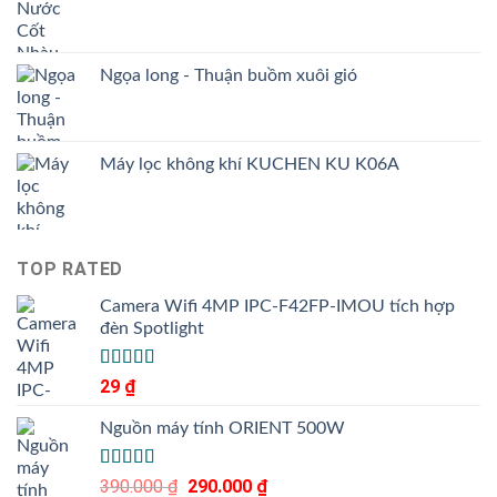
Ngọa long - Thuận buồm xuôi gió
Máy lọc không khí KUCHEN KU K06A
TOP RATED
Camera Wifi 4MP IPC-F42FP-IMOU tích hợp
đèn Spotlight
Được xếp
29
₫
5.00
hạng
5
sao
Nguồn máy tính ORIENT 500W
Được xếp
390.000
₫
Giá
290.000
₫
Giá