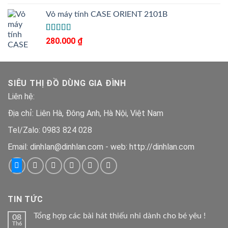
5.00
hạng
5
gốc
hiện
sao
Vỏ máy tính CASE ORIENT 2101B
là:
tại
390.000 ₫.
là:
290.000 ₫.
Được xếp
280.000
₫
5.00
hạng
5
sao
SIÊU THỊ ĐỒ DÙNG GIA ĐÌNH
Liên hệ:
Địa chỉ: Liên Hà, Đông Anh, Hà Nội, Việt Nam
Tel/Zalo: 0983 824 028
Email: dinhlan@dinhlan.com - web: http://dinhlan.com
TIN TỨC
Tổng hợp các bài hát thiếu nhi dành cho bé yêu !
08
Th6