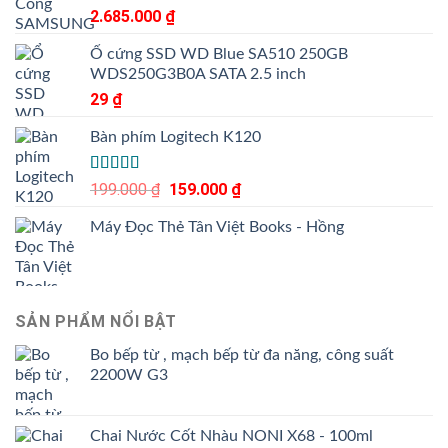
Được
2.685.000
₫
xếp
hạng
Ổ cứng SSD WD Blue SA510 250GB
3.50
5
WDS250G3B0A SATA 2.5 inch
sao
29
₫
Bàn phím Logitech K120
Được xếp
199.000
₫
Giá
159.000
₫
Giá
hạng
gốc
hiện
4.00
5
Máy Đọc Thẻ Tân Việt Books - Hồng
là:
tại
sao
199.000 ₫.
là:
159.000 ₫.
SẢN PHẨM NỔI BẬT
Bo bếp từ , mạch bếp từ đa năng, công suất
2200W G3
Chai Nước Cốt Nhàu NONI X68 - 100ml