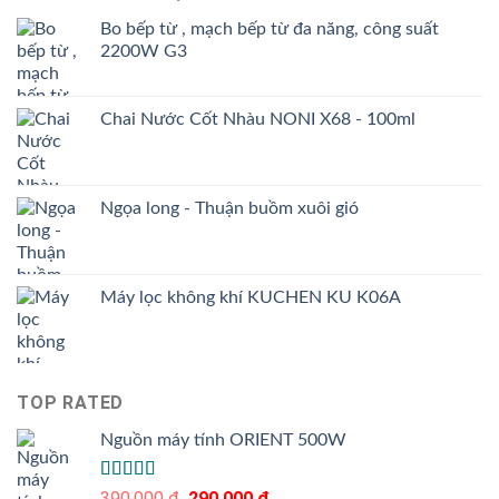
Bo bếp từ , mạch bếp từ đa năng, công suất
2200W G3
Chai Nước Cốt Nhàu NONI X68 - 100ml
Ngọa long - Thuận buồm xuôi gió
Máy lọc không khí KUCHEN KU K06A
TOP RATED
Nguồn máy tính ORIENT 500W
Được xếp
390.000
₫
Giá
290.000
₫
Giá