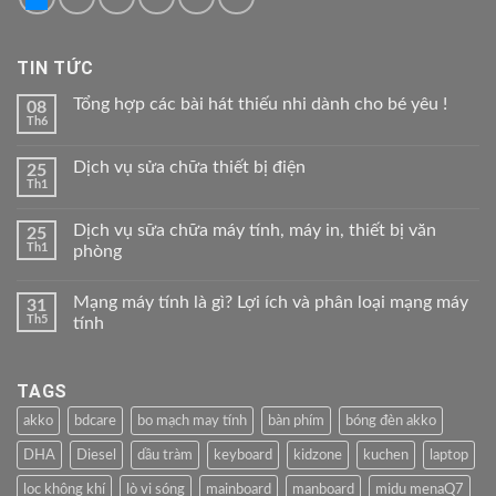
TIN TỨC
Tổng hợp các bài hát thiếu nhi dành cho bé yêu !
08
Th6
Dịch vụ sửa chữa thiết bị điện
25
Th1
Dịch vụ sữa chữa máy tính, máy in, thiết bị văn
25
Th1
phòng
Mạng máy tính là gì? Lợi ích và phân loại mạng máy
31
Th5
tính
TAGS
akko
bdcare
bo mạch may tính
bàn phím
bóng đèn akko
DHA
Diesel
dầu tràm
keyboard
kidzone
kuchen
laptop
loc không khí
lò vi sóng
mainboard
manboard
midu menaQ7