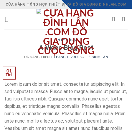
Chuyển
CỬA HÀNG TỔNG HỢP THIẾT BỊ VÀ ĐỒ GIA DỤNG DINHLAN.COM
đến
nội
dung
TIN KỸ THUẬT
A Video Blog Post
ĐÃ ĐĂNG TRÊN
1 THÁNG 1, 2014
BỞI
LÊ ĐÌNH LÂN
01
Th1
Lorem ipsum dolor sit amet, consectetur adipiscing elit. In
sed vulputate massa. Fusce ante magna, iaculis ut purus ut,
facilisis ultrices nibh. Quisque commodo nunc eget tortor
dapibus, et tristique magna convallis. Phasellus egestas
nunc eu venenatis vehicula. Phasellus et magna nulla. Proin
ante nunc, mollis a lectus ac, volutpat placerat ante.
Vestibulum sit amet magna sit amet nunc faucibus mollis.