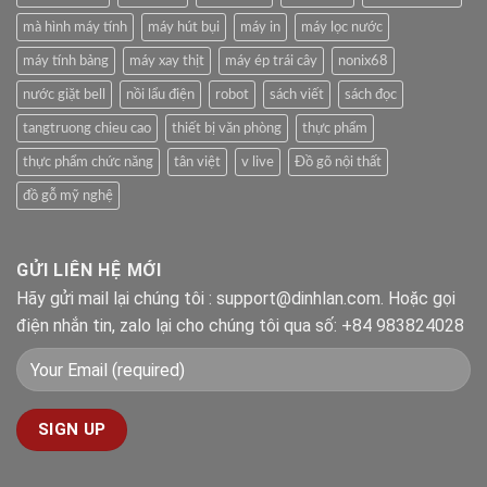
mà hình máy tính
máy hút bụi
máy in
máy lọc nước
máy tính bảng
máy xay thịt
máy ép trái cây
nonix68
nước giặt bell
nồi lẩu điện
robot
sách viết
sách đọc
tangtruong chieu cao
thiết bị văn phòng
thực phẩm
thực phẩm chức năng
tân việt
v live
Đồ gõ nội thất
đồ gỗ mỹ nghệ
GỬI LIÊN HỆ MỚI
Hãy gửi mail lại chúng tôi : support@dinhlan.com. Hoặc gọi
điện nhắn tin, zalo lại cho chúng tôi qua số: +84 983824028