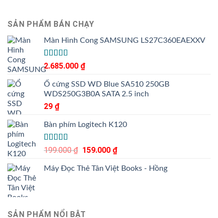
SẢN PHẨM BÁN CHẠY
Màn Hình Cong SAMSUNG LS27C360EAEXXV
Được
2.685.000
₫
xếp
hạng
Ổ cứng SSD WD Blue SA510 250GB
3.50
5
WDS250G3B0A SATA 2.5 inch
sao
29
₫
Bàn phím Logitech K120
Được xếp
199.000
₫
Giá
159.000
₫
Giá
hạng
gốc
hiện
4.00
5
Máy Đọc Thẻ Tân Việt Books - Hồng
là:
tại
sao
199.000 ₫.
là:
159.000 ₫.
SẢN PHẨM NỔI BẬT