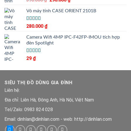
5.00
hạng
5
gốc
hiện
sao
Vỏ máy tính CASE ORIENT 2101B
là:
tại
390.000 ₫.
là:
290.000 ₫.
Được xếp
280.000
₫
5.00
hạng
5
sao
Camera Wifi 4MP IPC-F42FP-IMOU tích hợp
đèn Spotlight
Được xếp
29
₫
5.00
hạng
5
sao
SIÊU THỊ ĐỒ DÙNG GIA ĐÌNH
Liên hệ:
Địa chỉ: Liên Hà, Đông Anh, Hà Nội, Việt Nam
Tel/Zalo: 0983 824 028
Email: dinhlan@dinhlan.com - web: http://dinhlan.com