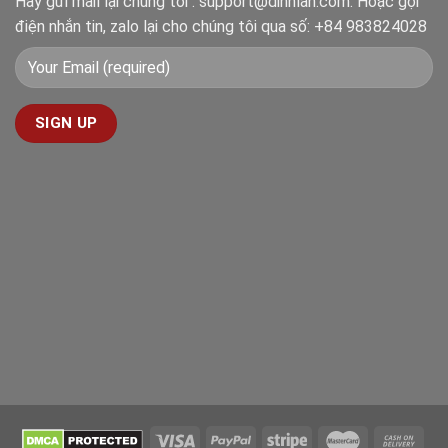
Hãy gửi mail lại chúng tôi : support@dinhlan.com. Hoặc gọi
điện nhắn tin, zalo lại cho chúng tôi qua số: +84 983824028