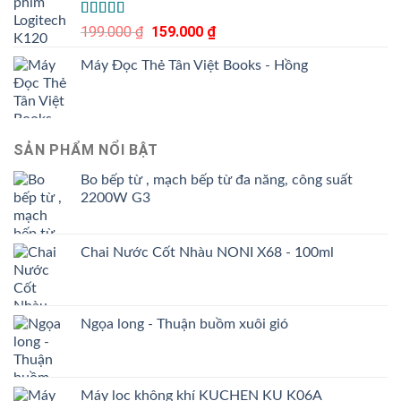
Được xếp
199.000
₫
Giá
159.000
₫
Giá
hạng
gốc
hiện
4.00
5
Máy Đọc Thẻ Tân Việt Books - Hồng
là:
tại
sao
199.000 ₫.
là:
159.000 ₫.
SẢN PHẨM NỔI BẬT
Bo bếp từ , mạch bếp từ đa năng, công suất
2200W G3
Chai Nước Cốt Nhàu NONI X68 - 100ml
Ngọa long - Thuận buồm xuôi gió
Máy lọc không khí KUCHEN KU K06A