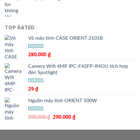
TOP RATED
Vỏ máy tính CASE ORIENT 2101B
Được xếp
280.000
₫
5.00
hạng
5
sao
Camera Wifi 4MP IPC-F42FP-IMOU tích hợp
đèn Spotlight
Được xếp
29
₫
5.00
hạng
5
sao
Nguồn máy tính ORIENT 500W
Được xếp
390.000
₫
Giá
290.000
₫
Giá
5.00
hạng
5
gốc
hiện
sao
là:
tại
390.000 ₫.
là: