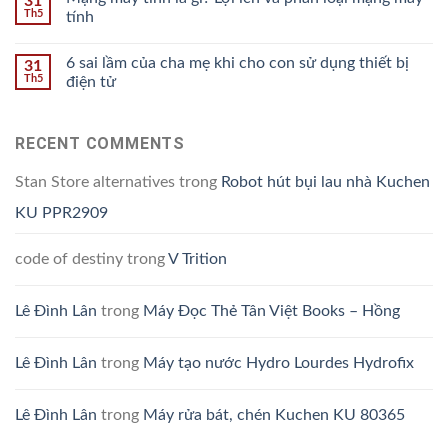
31
Th5
tính
6 sai lầm của cha mẹ khi cho con sử dụng thiết bị
31
Th5
điện tử
RECENT COMMENTS
Stan Store alternatives
trong
Robot hút bụi lau nhà Kuchen
KU PPR2909
code of destiny
trong
V Trition
Lê Đình Lân
trong
Máy Đọc Thẻ Tân Việt Books – Hồng
Lê Đình Lân
trong
Máy tạo nước Hydro Lourdes Hydrofix
Lê Đình Lân
trong
Máy rửa bát, chén Kuchen KU 80365