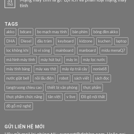
Mạng máy tính là gì? Lợi ích và phân loại mạng máy
31
Th5
tính
TAGS
akko
bdcare
bo mạch may tính
bàn phím
bóng đèn akko
DHA
Diesel
dầu tràm
keyboard
kidzone
kuchen
laptop
loc không khí
lò vi sóng
mainboard
manboard
midu menaQ7
mà hình máy tính
máy hút bụi
máy in
máy lọc nước
máy tính bảng
máy xay thịt
máy ép trái cây
nonix68
nước giặt bell
nồi lẩu điện
robot
sách viết
sách đọc
tangtruong chieu cao
thiết bị văn phòng
thực phẩm
thực phẩm chức năng
tân việt
v live
Đồ gõ nội thất
đồ gỗ mỹ nghệ
GỬI LIÊN HỆ MỚI