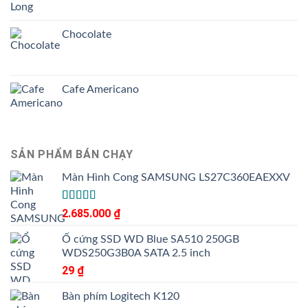
Chocolate
Cafe Americano
SẢN PHẨM BÁN CHẠY
Màn Hình Cong SAMSUNG LS27C360EAEXXV
Được
2.685.000
₫
xếp
hạng
Ổ cứng SSD WD Blue SA510 250GB
3.50
5
WDS250G3B0A SATA 2.5 inch
sao
29
₫
Bàn phím Logitech K120