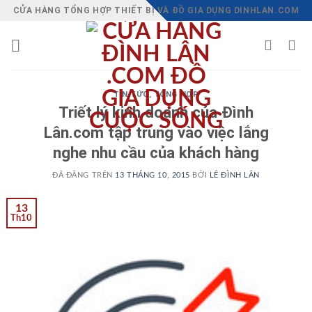
Chuyển
CỬA HÀNG TỔNG HỢP THIẾT BỊ VÀ ĐỒ GIA DỤNG DINHLAN.COM
đến
nội
dung
TIN TỨC
,
TỔNG HỢP
Triết lý kinh doanh của Đình
Lân.com tập trung vào việc lắng
nghe nhu cầu của khách hàng
ĐÃ ĐĂNG TRÊN
13 THÁNG 10, 2015
BỞI
LÊ ĐÌNH LÂN
13
Th10