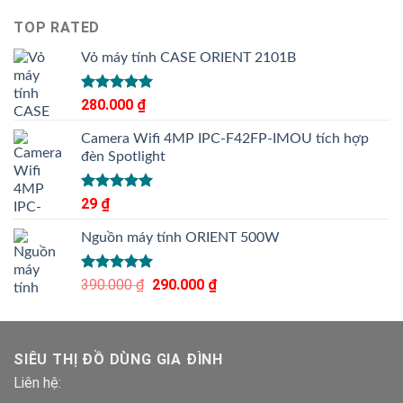
TOP RATED
Vỏ máy tính CASE ORIENT 2101B
Được xếp
280.000
₫
hạng
5.00
5 sao
Camera Wifi 4MP IPC-F42FP-IMOU tích hợp
đèn Spotlight
Được xếp
29
₫
hạng
5.00
5 sao
Nguồn máy tính ORIENT 500W
Được xếp
390.000
₫
Giá
290.000
₫
Giá
hạng
5.00
gốc
hiện
5 sao
là:
tại
390.000 ₫.
là:
SIÊU THỊ ĐỒ DÙNG GIA ĐÌNH
290.000 ₫.
Liên hệ: