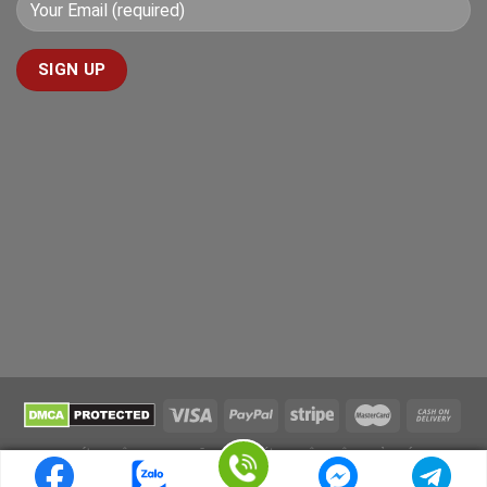
GIỚI THIỆU
KHO BÃI
TIN TỨC
LIÊN HỆ
GIẢI ĐÁP
dinhlan.com
Copyright [2000] ©