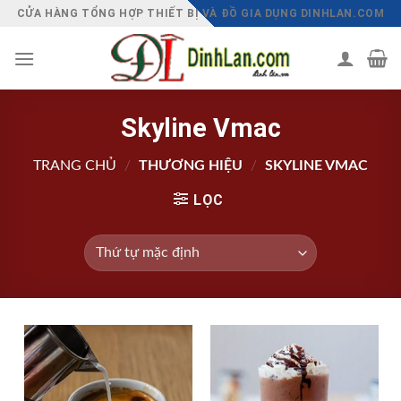
Chuyển
CỬA HÀNG TỔNG HỢP THIẾT BỊ VÀ ĐỒ GIA DỤNG DINHLAN.COM
đến
nội
dung
Skyline Vmac
TRANG CHỦ
/
THƯƠNG HIỆU
/
SKYLINE VMAC
LỌC