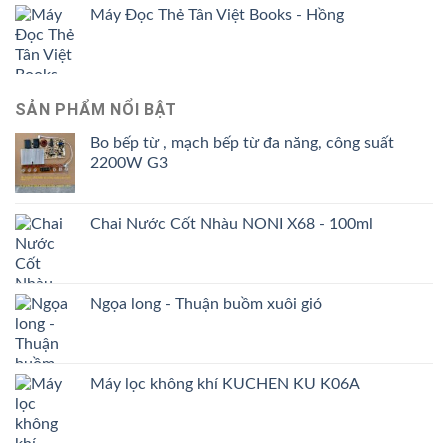
4.00
5
Máy Đọc Thẻ Tân Việt Books - Hồng
là:
tại
sao
199.000 ₫.
là:
159.000 ₫.
SẢN PHẨM NỔI BẬT
Bo bếp từ , mạch bếp từ đa năng, công suất
2200W G3
Chai Nước Cốt Nhàu NONI X68 - 100ml
Ngọa long - Thuận buồm xuôi gió
Máy lọc không khí KUCHEN KU K06A