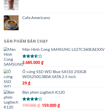
Cafe Americano
SẢN PHẨM BÁN CHẠY
Màn Hình Cong SAMSUNG LS27C360EAEXXV
Được
2.685.000
₫
xếp
hạng
Ổ cứng SSD WD Blue SA510 250GB
3.50
5
WDS250G3B0A SATA 2.5 inch
sao
29
₫
Bàn phím Logitech K120
Được
199.000
₫
Giá
159.000
₫
Giá
xếp hạng
gốc
hiện