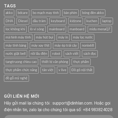
TAGS
akko
bdcare
bo mạch may tính
bàn phím
bóng đèn akko
DHA
Diesel
dầu tràm
keyboard
kidzone
kuchen
laptop
loc không khí
lò vi sóng
mainboard
manboard
midu menaQ7
mà hình máy tính
máy hút bụi
máy in
máy lọc nước
máy tính bảng
máy xay thịt
máy ép trái cây
nonix68
nước giặt bell
nồi lẩu điện
robot
sách viết
sách đọc
tangtruong chieu cao
thiết bị văn phòng
thực phẩm
thực phẩm chức năng
tân việt
v live
Đồ gõ nội thất
đồ gỗ mỹ nghệ
GỬI LIÊN HỆ MỚI
Hãy gửi mail lại chúng tôi : support@dinhlan.com. Hoặc gọi
điện nhắn tin, zalo lại cho chúng tôi qua số: +84 983824028