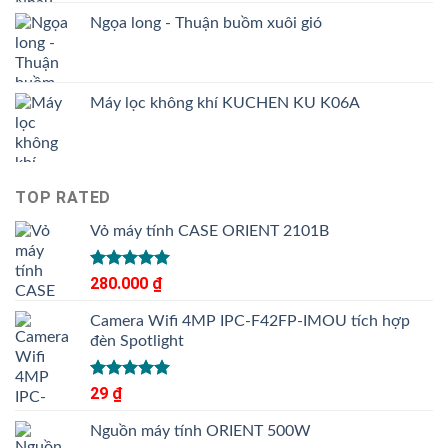
Ngọa long - Thuận buồm xuôi gió
Máy lọc không khí KUCHEN KU K06A
TOP RATED
Vỏ máy tính CASE ORIENT 2101B
Được xếp
280.000
₫
hạng
5.00
5 sao
Camera Wifi 4MP IPC-F42FP-IMOU tích hợp
đèn Spotlight
Được xếp
29
₫
hạng
5.00
5 sao
Nguồn máy tính ORIENT 500W