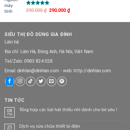
Được xếp
390.000
₫
Giá
290.000
₫
Giá
hạng
5.00
gốc
hiện
5 sao
là:
tại
390.000 ₫.
là:
SIÊU THỊ ĐỒ DÙNG GIA ĐÌNH
290.000 ₫.
Liên hệ:
Địa chỉ: Liên Hà, Đông Anh, Hà Nội, Việt Nam
Tel/Zalo: 0983 824 028
Email: dinhlan@dinhlan.com - web: http://dinhlan.com
TIN TỨC
Tổng hợp các bài hát thiếu nhi dành cho bé yêu !
08
Th6
Dịch vụ sửa chữa thiết bị điện
25