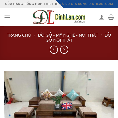
Chuyển
CỬA HÀNG TỔNG HỢP THIẾT BỊ VÀ ĐỒ GIA DỤNG DINHLAN.COM
đến
nội
dung
TRANG CHỦ
/
ĐỒ GỖ - MỸ NGHỆ - NỘI THÁT
/
ĐỒ
GỖ NỘI THẤT