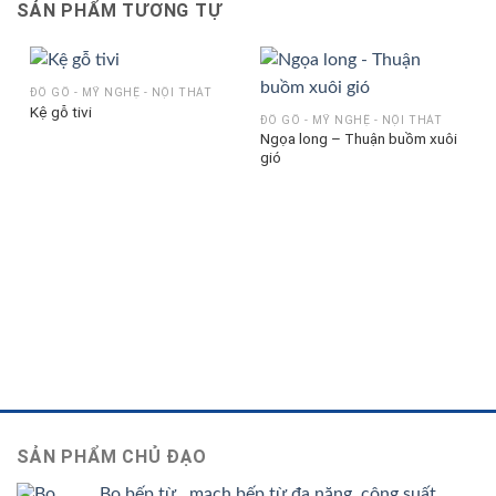
SẢN PHẨM TƯƠNG TỰ
ĐỒ GỖ - MỸ NGHỆ - NỘI THÁT
Kệ gỗ tivi
ĐỒ GỖ - MỸ NGHỆ - NỘI THÁT
Ngọa long – Thuận buồm xuôi
gió
SẢN PHẨM CHỦ ĐẠO
Bo bếp từ , mạch bếp từ đa năng, công suất