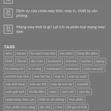
Th1
Dịch vụ sữa chữa máy tính, máy in, thiết bị văn
25
Th1
phòng
Mạng máy tính là gì? Lợi ích và phân loại mạng máy
31
Th5
tính
TAGS
akko
bdcare
bo mạch may tính
bàn phím
bóng đèn akko
DHA
Diesel
dầu tràm
keyboard
kidzone
kuchen
laptop
loc không khí
lò vi sóng
mainboard
manboard
midu menaQ7
mà hình máy tính
máy hút bụi
máy in
máy lọc nước
máy tính bảng
máy xay thịt
máy ép trái cây
nonix68
nước giặt bell
nồi lẩu điện
robot
sách viết
sách đọc
tangtruong chieu cao
thiết bị văn phòng
thực phẩm
thực phẩm chức năng
tân việt
v live
Đồ gõ nội thất