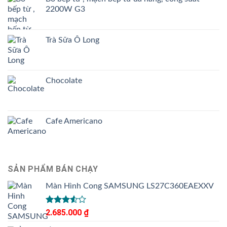
2200W G3
Trà Sữa Ô Long
Chocolate
Cafe Americano
SẢN PHẨM BÁN CHẠY
Màn Hình Cong SAMSUNG LS27C360EAEXXV
Được
2.685.000
₫
xếp