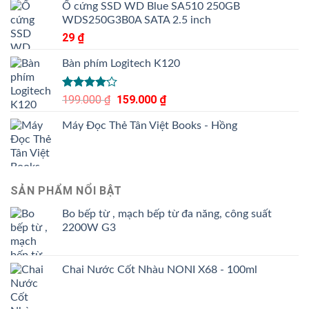
hạng
Ổ cứng SSD WD Blue SA510 250GB
3.50
5
WDS250G3B0A SATA 2.5 inch
sao
29
₫
Bàn phím Logitech K120
Được
199.000
₫
Giá
159.000
₫
Giá
xếp hạng
gốc
hiện
4.00
5
Máy Đọc Thẻ Tân Việt Books - Hồng
là:
tại
sao
199.000 ₫.
là:
159.000 ₫.
SẢN PHẨM NỔI BẬT
Bo bếp từ , mạch bếp từ đa năng, công suất
2200W G3
Chai Nước Cốt Nhàu NONI X68 - 100ml