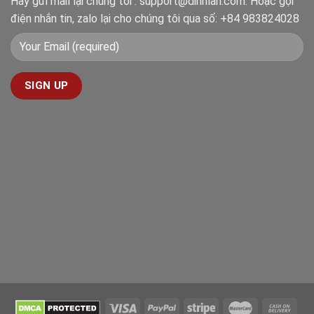
Hãy gửi mail lại chúng tôi : support@dinhlan.com. Hoặc gọi
điện nhắn tin, zalo lại cho chúng tôi qua số: +84 983824028