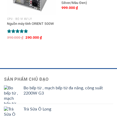
Silver/Màu Đen)
999.000
₫
CPU - BỘ VI XỬ LÝ
Nguồn máy tính ORIENT 500W
Được xếp
390.000
₫
Giá
290.000
₫
Giá
gốc
hiện
hạng
5.00
là:
tại
5 sao
390.000 ₫.
là:
290.000 ₫.
SẢN PHẨM CHỦ ĐẠO
Bo bếp từ , mạch bếp từ đa năng, công suất
2200W G3
Trà Sữa Ô Long