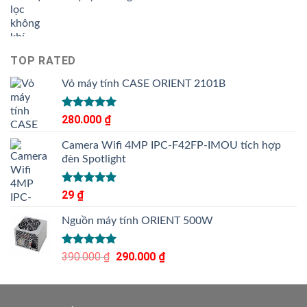
TOP RATED
Vỏ máy tính CASE ORIENT 2101B
Được xếp
280.000
₫
hạng
5.00
5 sao
Camera Wifi 4MP IPC-F42FP-IMOU tích hợp
đèn Spotlight
Được xếp
29
₫
hạng
5.00
5 sao
Nguồn máy tính ORIENT 500W
Được xếp
390.000
₫
Giá
290.000
₫
Giá
hạng
5.00
gốc
hiện
5 sao
là:
tại
390.000 ₫.
là: