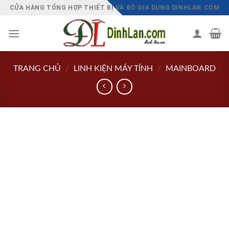
Chuyển
CỬA HÀNG TỔNG HỢP THIẾT BỊ VÀ ĐỒ GIA DỤNG DINHLAN.COM
đến
nội
dung
TRANG CHỦ
/
LINH KIỆN MÁY TÍNH
/
MAINBOARD