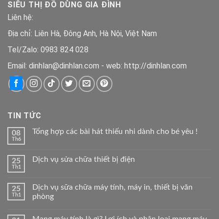
SIÊU THỊ ĐỒ DÙNG GIA ĐÌNH
290.000 ₫.
Liên hệ:
Địa chỉ: Liên Hà, Đông Anh, Hà Nội, Việt Nam
Tel/Zalo: 0983 824 028
Email: dinhlan@dinhlan.com - web: http://dinhlan.com
TIN TỨC
Tổng hợp các bài hát thiếu nhi dành cho bé yêu !
08
Th6
Dịch vụ sửa chữa thiết bị điện
25
Th1
Dịch vụ sữa chữa máy tính, máy in, thiết bị văn
25
Th1
phòng
Mạng máy tính là gì? Lợi ích và phân loại mạng máy