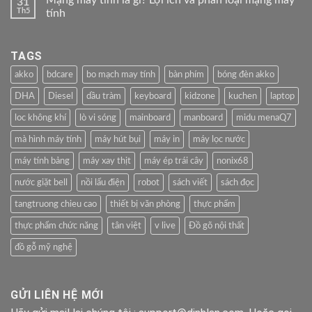
31
Th5
tính
TAGS
akko
bdcare
bo mạch may tính
bàn phím
bóng đèn akko
DHA
Diesel
dầu tràm
keyboard
kidzone
kuchen
laptop
loc không khí
lò vi sóng
mainboard
manboard
midu menaQ7
mà hình máy tính
máy hút bụi
máy in
máy lọc nước
máy tính bảng
máy xay thịt
máy ép trái cây
nonix68
nước giặt bell
nồi lẩu điện
robot
sách viết
sách đọc
tangtruong chieu cao
thiết bị văn phòng
thực phẩm
thực phẩm chức năng
tân việt
v live
Đồ gõ nội thất
đồ gỗ mỹ nghệ
GỬI LIÊN HỆ MỚI