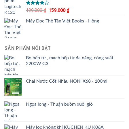
Được
199.000
₫
Giá
159.000
₫
Giá
xếp hạng
gốc
hiện
4.00
5
Máy Đọc Thẻ Tân Việt Books - Hồng
là:
tại
sao
199.000 ₫.
là:
159.000 ₫.
SẢN PHẨM NỔI BẬT
Bo bếp từ , mạch bếp từ đa năng, công suất
2200W G3
Chai Nước Cốt Nhàu NONI X68 - 100ml
Ngọa long - Thuận buồm xuôi gió
Máy lọc không khí KUCHEN KU K06A