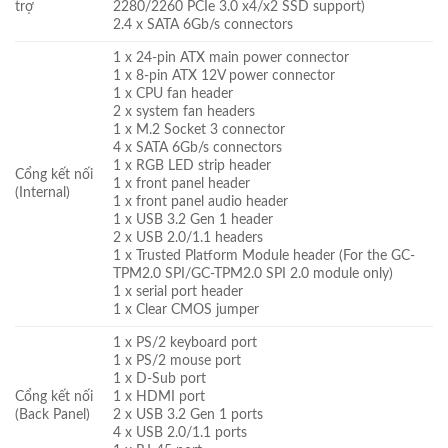
trợ
2280/2260 PCIe 3.0 x4/x2 SSD support)
2.4 x SATA 6Gb/s connectors
1 x 24-pin ATX main power connector
1 x 8-pin ATX 12V power connector
1 x CPU fan header
2 x system fan headers
1 x M.2 Socket 3 connector
4 x SATA 6Gb/s connectors
1 x RGB LED strip header
Cổng kết nối
1 x front panel header
(Internal)
1 x front panel audio header
1 x USB 3.2 Gen 1 header
2 x USB 2.0/1.1 headers
1 x Trusted Platform Module header (For the GC-
TPM2.0 SPI/GC-TPM2.0 SPI 2.0 module only)
1 x serial port header
1 x Clear CMOS jumper
1 x PS/2 keyboard port
1 x PS/2 mouse port
1 x D-Sub port
Cổng kết nối
1 x HDMI port
(Back Panel)
2 x USB 3.2 Gen 1 ports
4 x USB 2.0/1.1 ports