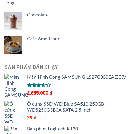
Chocolate
Cafe Americano
SẢN PHẨM BÁN CHẠY
Màn Hình Cong SAMSUNG LS27C360EAEXXV
Được
2.685.000
₫
xếp
hạng
Ổ cứng SSD WD Blue SA510 250GB
3.50
5
WDS250G3B0A SATA 2.5 inch
sao
29
₫
Bàn phím Logitech K120