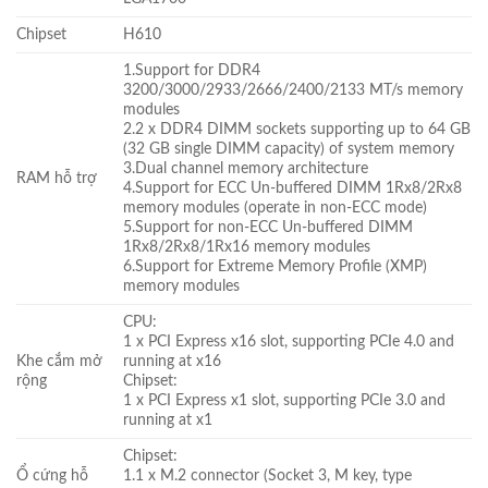
Chipset
H610
1.Support for DDR4
3200/3000/2933/2666/2400/2133 MT/s memory
modules
2.2 x DDR4 DIMM sockets supporting up to 64 GB
(32 GB single DIMM capacity) of system memory
3.Dual channel memory architecture
RAM hỗ trợ
4.Support for ECC Un-buffered DIMM 1Rx8/2Rx8
memory modules (operate in non-ECC mode)
5.Support for non-ECC Un-buffered DIMM
1Rx8/2Rx8/1Rx16 memory modules
6.Support for Extreme Memory Profile (XMP)
memory modules
CPU:
1 x PCI Express x16 slot, supporting PCIe 4.0 and
Khe cắm mở
running at x16
rộng
Chipset:
1 x PCI Express x1 slot, supporting PCIe 3.0 and
running at x1
Chipset:
Ổ cứng hỗ
1.1 x M.2 connector (Socket 3, M key, type