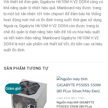
Với thiết kế đơn giản, Gigabyte H610M H V2 DDR4 cũng có
khả năng quản lý nhiệt hiệu quả. Mainboard này được trang
bị một bộ tản nhiệt tốt trên chipset để đảm bảo hệ thống
hoạt động mát mẻ và ổn định trong suốt thời gian sử dụng.
Ngoài ra, Gigabyte H610M H V2 DDR4 còn được trang bị
chế độ quản lý điện năng tiên tiến để tối ưu hóa hiệu suất
và tiết kiệm điện năng. Mainboard Gigabyte H610M H V2
DDR4 là một sản phẩm với thiết kế tốt, độ bền cao và hiệu
suất ổn định.
SẢN PHẨM TƯƠNG TỰ
Giảm giá!
G
LINH KIỆN MÁY TÍNH
Nguồn máy tính GIGABYTE
P550SS 550W (80 PLus