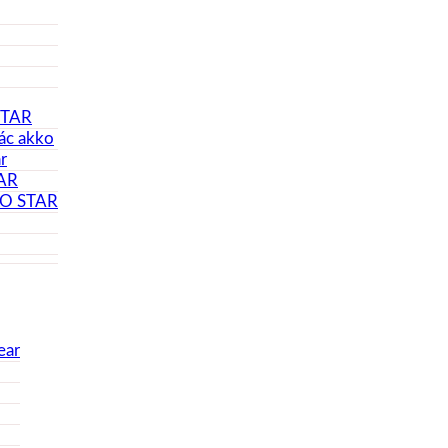
STAR
ác akko
r
TAR
KO STAR
ear