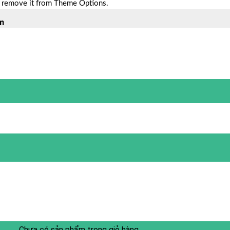
n remove it from Theme Options.
om
Chưa có sản phẩm trong giỏ hàng.