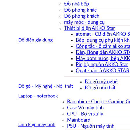
Đồ nhà bếp
Đồ phòng khác
Đồ phòng khách
máy móc - dụng cụ
Thiết bị điện AKKO Star
atomat - CB điện AKKO 
Đồ điện gia dụng
Bếp, dụng cụ phụ kiện kh
Công tắc - ổ cắm akko sta
Đèn, Bóng đèn AKKO S
Máy bơm nước, bếp AK
Pin,bộ nguồn AKKO Star
Quạt -bàn là AKKO STAR
Đồ gỗ mỹ nghệ
Đồ gỗ - Mỹ nghệ - Nội thát
Đồ gỗ nội thất
Laptop - noterbook
Bàn phím - Chuột - Gaming G
Case Vỏ máy tính
CPU - Bộ vi xử lý
Mainboard
Linh kiện máy tính
PSU - Nguồn máy tính