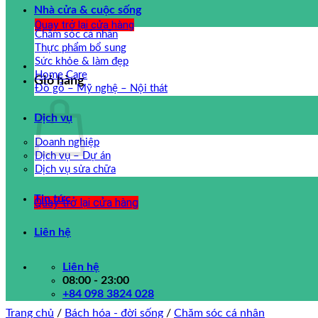
Nhà cửa & cuộc sống
Quay trở lại cửa hàng
Chăm sóc cá nhân
Thực phẩm bổ sung
Sức khỏe & làm đẹp
Home Care
Giỏ hàng
Đồ gỗ – Mỹ nghệ – Nội thát
Dịch vụ
Doanh nghiệp
Dịch vụ – Dự án
Dịch vụ sửa chữa
Tin tức
Quay trở lại cửa hàng
Liên hệ
Liên hệ
08:00 - 23:00
+84 098 3824 028
Trang chủ
/
Bách hóa - đời sống
/
Chăm sóc cá nhân