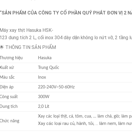
“SẢN PHẨM CỦA CÔNG TY CỔ PHẦN QUÝ PHÁT ĐƠN VỊ 2 N
Máy xay thịt Hasuka HSK-
123 dung tích 2 L, cối inox 304 dày dặn không lo nứt vỡ, 2 tầng 
🌟 THÔNG TIN SẢN PHẨM
Thương hiệu
Hasuka
Xuất xứ
Trung Quốc
Màu sắc
Inox
Điện áp
220-240V~50-60Hz
Công suất
300W
Dung tích
2,0 Lít
Xay các loại thịt, cá, tôm, cua, … làm chả, giò; làm p
Chức năng
Xay các loại rau củ, hành, tỏi, … làm nem, làm 