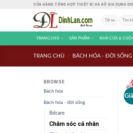
Chuyển
CỬA HÀNG TỔNG HỢP THIẾT BỊ VÀ ĐỒ GIA DỤNG D
đến
nội
Tìm
kiếm:
dung
TRANG CHỦ
SẢN PHẨM
NHÀ CỬA & CUỘ
TRANG CHỦ
/
BÁCH HÓA - ĐỜI SỐNG
BROWSE
Bách hóa
Gi
Bách hóa - đời sống
Bdcare
Chăm sóc cá nhân