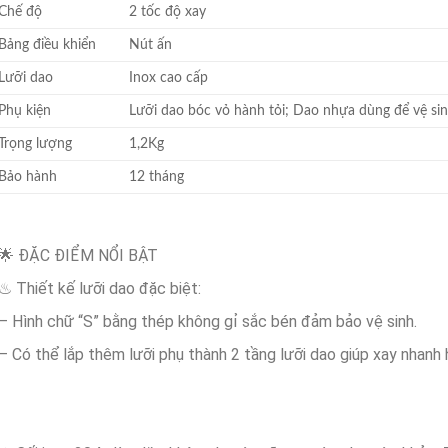
Chế độ
2 tốc độ xay
Bảng điều khiển
Nút ấn
Lưỡi dao
Inox cao cấp
Phụ kiện
Lưỡi dao bóc vỏ hành tỏi; Dao nhựa dùng để vệ sin
Trọng lượng
1,2Kg
Bảo hành
12 tháng
🌟 ĐẶC ĐIỂM NỔI BẬT
♨ Thiết kế lưỡi dao đặc biệt:
– Hình chữ “S” bằng thép không gỉ sắc bén đảm bảo vệ sinh.
– Có thể lắp thêm lưỡi phụ thành 2 tầng lưỡi dao giúp xay nhanh 