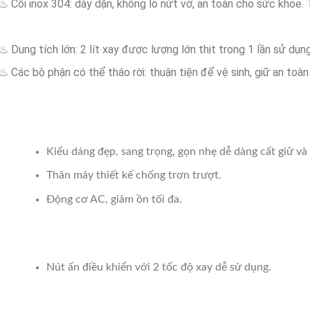
♨ Cối inox 304: dày dặn, không lo nứt vỡ, an toàn cho sức khỏe. T
♨ Dung tích lớn: 2 lít xay được lượng lớn thịt trong 1 lần sử dụn
♨ Các bộ phận có thể tháo rời: thuận tiện để vệ sinh, giữ an to
Kiểu dáng đẹp, sang trọng, gọn nhẹ dễ dàng cất giữ và
Thân máy thiết kế chống trơn trượt.
Động cơ AC, giảm ồn tối đa.
Nút ấn điều khiển với 2 tốc độ xay dễ sử dụng.