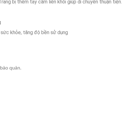
rang bị thêm tay cầm liền khối giúp di chuyển thuận tiện.
g
àn sức khỏe, tăng độ bền sử dụng
 bảo quản.