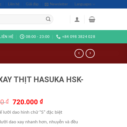
c
Liên hệ
Giải đáp
Newsletter
Languages
LIÊN HỆ
08:00 - 23:00
+84 098 3824 028
XAY THỊT HASUKA HSK-
Giá
Giá
00
₫
720.000
₫
gốc
hiện
ế lưỡi dao hình chữ “S” đặc biệt
là:
tại
840.000 ₫.
là:
 lưỡi dao xay nhanh hơn, nhuyễn và đều