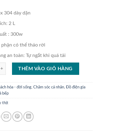
720.000 ₫.
ox 304 dày dặn
ích: 2 L
uất : 300w
 phận có thể tháo rời
ng an toàn: Tự ngắt khi quá tải
HỊT HASUKA HSK-123 số lượng
THÊM VÀO GIỎ HÀNG
ách hóa - đời sống
,
Chăm sóc cá nhân
,
Đồ điện gia
à bếp
 thịt