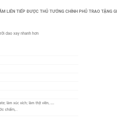
ĂM LIÊN TIẾP ĐƯỢC THỦ TƯỚNG CHÍNH PHỦ TRAO TẶNG G
lưỡi dao xay nhanh hơn
ate; làm xúc xích; làm thịt viên, ….
nước chấm,…