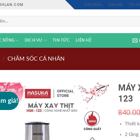
INHLAN.COM
Giới thiệu
Kho bãi
Tin tứ
C SỐNG
DỊCH VỤ
TIN TỨC
LIÊN HỆ
/
CHĂM SÓC CÁ NHÂN
MÁY 
123
ảm giá!
840.0
Thiết k
2 tầng