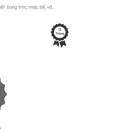
ất: bong tróc, móp, bể, vỡ,…