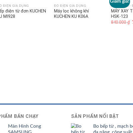
Giảm giá!
Ồ ĐIỆN GIA DỤNG
ĐỒ ĐIỆN GIA DỤNG
BÁCH HÓA - 
ếp điện từ đơn KUCHEN
Máy lọc không khí
MÁY XAY T
U MI928
KUCHEN KU K06A
HSK-123
840.000
₫
PHẨM BÁN CHẠY
SẢN PHẨM NỔI BẬT
Màn Hình Cong
Bo bếp từ , mạch b
SAMSUNG
đa năng, công suất