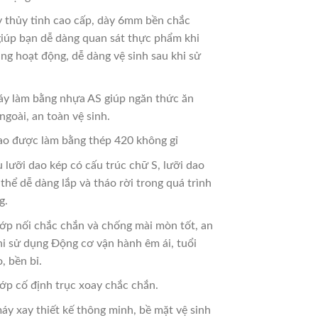
y thủy tinh cao cấp, dày 6mm bền chắc
giúp bạn dễ dàng quan sát thực phẩm khi
ng hoạt động, dễ dàng vệ sinh sau khi sử
y làm bằng nhựa AS giúp ngăn thức ăn
ngoài, an toàn vệ sinh.
ao được làm bằng thép 420 không gỉ
u lưỡi dao kép có cấu trúc chữ S, lưỡi dao
thể dễ dàng lắp và tháo rời trong quá trình
g.
ớp nối chắc chắn và chống mài mòn tốt, an
hi sử dụng Động cơ vận hành êm ái, tuổi
, bền bỉ.
ớp cố định trục xoay chắc chắn.
áy xay thiết kế thông minh, bề mặt vệ sinh