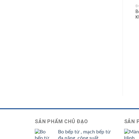
Đ
B
K
SẢN PHẨM CHỦ ĐẠO
SẢN 
Bo bếp từ , mạch bếp từ
đa năng, công suất