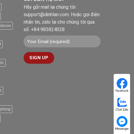
Hãy gửi mail lại chúng tôi :
support@dinhlan.com. Hoặc gọi điện
nhắn tin, zalo lại cho chúng tôi qua
idzone
số: +84 983824028
d
ước
t
Facebook
Facebook
n phòng
Chat Zalo
Chat Zalo
Messenger
Messenger