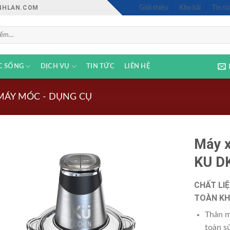
INHLAN.COM
Giới thiệu
Kho bãi
Tin tứ
C SỐNG
DỊCH VỤ
TIN TỨC
LIÊN HỆ
MÁY MÓC - DỤNG CỤ
Máy x
KU D
CHẤT LIỆ
TOÀN KH
Thân m
toàn s