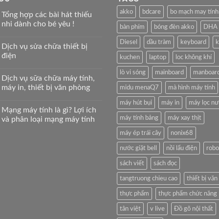
akko
bdcare
bo mạch may tính
Tổng hợp các bài hát thiếu
nhi dành cho bé yêu !
bàn phím
bóng đèn akko
DHA
Diesel
dầu tràm
keyboard
k
Dịch vụ sửa chữa thiết bị
điện
kuchen
laptop
loc không khí
lò vi sóng
mainboard
manboar
Dịch vụ sữa chữa máy tính,
máy in, thiết bị văn phòng
midu menaQ7
mà hình máy tính
máy hút bụi
máy in
máy lọc n
Mạng máy tính là gì? Lợi ích
máy tính bảng
máy xay thịt
và phân loại mạng máy tính
máy ép trái cây
nonix68
nước giặt bell
nồi lẩu điện
robo
sách viết
sách đọc
tangtruong chieu cao
thiết bị vă
thực phẩm
thực phẩm chức năng
tân việt
v live
Đồ gõ nội thất