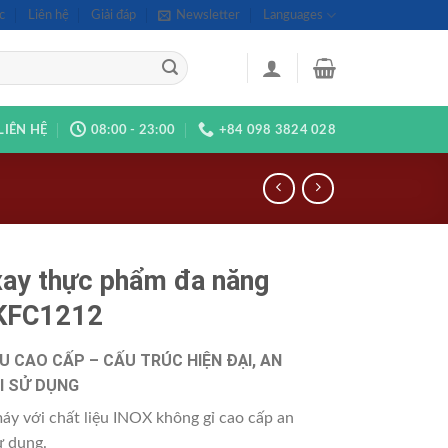
c
Liên hệ
Giải đáp
Newsletter
Languages
LIÊN HỆ
08:00 - 23:00
+84 098 3824 028
ay thực phẩm đa năng
KFC1212
U CAO CẤP – CẤU TRÚC HIỆN ĐẠI, AN
I SỬ DỤNG
áy với chất liệu INOX không gỉ cao cấp an
ử dụng.