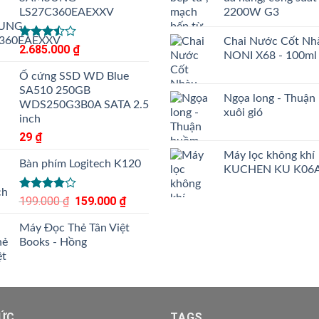
LS27C360EAEXXV
2200W G3
Chai Nước Cốt Nh
Được
2.685.000
₫
NONI X68 - 100ml
xếp
hạng
Ổ cứng SSD WD Blue
3.50
5
SA510 250GB
sao
Ngọa long - Thuận
WDS250G3B0A SATA 2.5
xuôi gió
inch
29
₫
Máy lọc không khí
Bàn phím Logitech K120
KUCHEN KU K06
Được
199.000
₫
Giá
159.000
₫
Giá
xếp hạng
gốc
hiện
4.00
5
Máy Đọc Thẻ Tân Việt
là:
tại
sao
Books - Hồng
199.000 ₫.
là:
159.000 ₫.
TỨC
TAGS