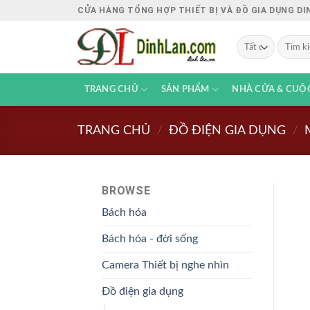
Chuyển
CỬA HÀNG TỔNG HỢP THIẾT BỊ VÀ ĐỒ GIA DỤNG D
đến
nội
Tìm
kiếm:
dung
TRANG CHỦ
SẢN PHẨM
NHÀ CỬA & CUỘ
TRANG CHỦ
/
ĐỒ ĐIỆN GIA DỤNG
/
BROWSE
Bách hóa
Bách hóa - đời sống
Camera Thiết bị nghe nhìn
Đồ điện gia dụng