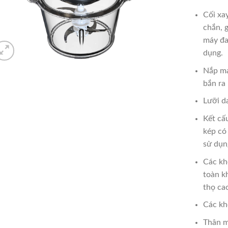
Cối xa
chắn, 
máy đa
dụng.
Nắp má
bắn ra 
Lưỡi d
Kết cấ
kép có 
sử dụn
Các kh
toàn k
thọ cao
Các kh
Thân m