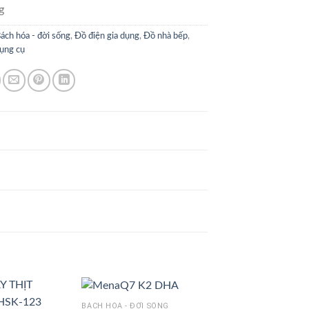
g
ách hóa - đời sống
,
Đồ điện gia dụng
,
Đồ nhà bếp
,
ụng cụ
BÁCH HÓA - ĐỜI SỐNG