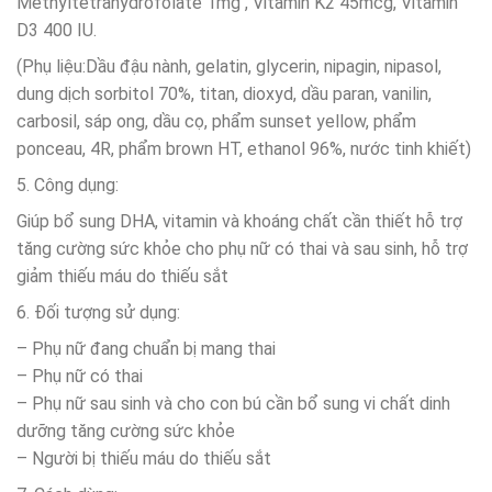
Methyltetrahydrofolate 1mg , Vitamin K2 45mcg, Vitamin
D3 400 IU.
(Phụ liệu:Dầu đậu nành, gelatin, glycerin, nipagin, nipasol,
dung dịch sorbitol 70%, titan, dioxyd, dầu paran, vanilin,
carbosil, sáp ong, dầu cọ, phẩm sunset yellow, phẩm
ponceau, 4R, phẩm brown HT, ethanol 96%, nước tinh khiết)
5. Công dụng:
Giúp bổ sung DHA, vitamin và khoáng chất cần thiết hỗ trợ
tăng cường sức khỏe cho phụ nữ có thai và sau sinh, hỗ trợ
giảm thiếu máu do thiếu sắt
6. Đối tượng sử dụng:
– Phụ nữ đang chuẩn bị mang thai
– Phụ nữ có thai
– Phụ nữ sau sinh và cho con bú cần bổ sung vi chất dinh
dưỡng tăng cường sức khỏe
– Người bị thiếu máu do thiếu sắt