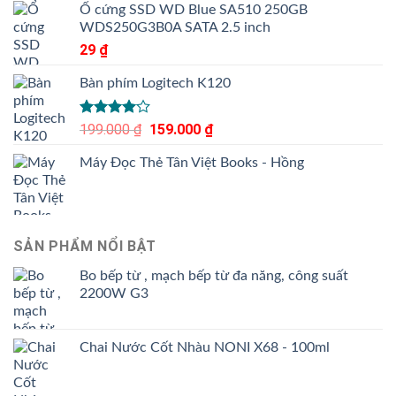
hạng
Ổ cứng SSD WD Blue SA510 250GB
3.50
5
WDS250G3B0A SATA 2.5 inch
sao
29
₫
Bàn phím Logitech K120
Được
199.000
₫
Giá
159.000
₫
Giá
xếp hạng
gốc
hiện
4.00
5
Máy Đọc Thẻ Tân Việt Books - Hồng
là:
tại
sao
199.000 ₫.
là:
159.000 ₫.
SẢN PHẨM NỔI BẬT
Bo bếp từ , mạch bếp từ đa năng, công suất
2200W G3
Chai Nước Cốt Nhàu NONI X68 - 100ml