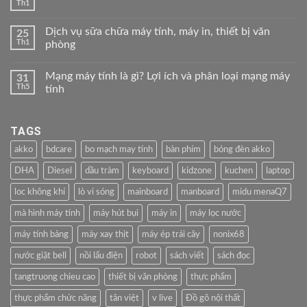
Th1
Dịch vụ sữa chữa máy tính, máy in, thiết bị văn
25
Th1
phòng
Mạng máy tính là gì? Lợi ích và phân loại mạng máy
31
Th5
tính
TAGS
akko
bdcare
bo mạch may tính
bàn phím
bóng đèn akko
DHA
Diesel
dầu tràm
keyboard
kidzone
kuchen
laptop
loc không khí
lò vi sóng
mainboard
manboard
midu menaQ7
mà hình máy tính
máy hút bụi
máy in
máy lọc nước
máy tính bảng
máy xay thịt
máy ép trái cây
nonix68
nước giặt bell
nồi lẩu điện
robot
sách viết
sách đọc
tangtruong chieu cao
thiết bị văn phòng
thực phẩm
thực phẩm chức năng
tân việt
v live
Đồ gõ nội thất