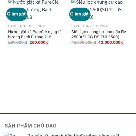
Giảm giá!
Giảm giá!
G
BÁCH HÓA - ĐỜI SỐNG
BÁCH HÓA - ĐỜI SỐNG
Nước giặt xả PureClé dạng túi
Siêu lọc chung cư cao cấp EMI
hương Bạch Dương 2L8
2500(SLCC-DS-EMI 2500)
289.000
₫
Giá
260.000
₫
Giá
43.500.000
₫
Giá
42.000.000
₫
Giá
gốc
hiện
gốc
hiện
là:
tại
là:
tại
289.000 ₫.
là:
43.500.000 ₫.
là:
260.000 ₫.
42.000
SẢN PHẨM CHỦ ĐẠO
Bo bếp từ , mạch bếp từ đa năng, công suất