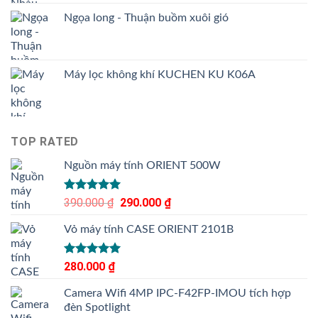
Ngọa long - Thuận buồm xuôi gió
Máy lọc không khí KUCHEN KU K06A
TOP RATED
Nguồn máy tính ORIENT 500W
Được xếp
390.000
₫
Giá
290.000
₫
Giá
hạng
5.00
gốc
hiện
5 sao
Vỏ máy tính CASE ORIENT 2101B
là:
tại
390.000 ₫.
là:
290.000 ₫.
Được xếp
280.000
₫
hạng
5.00
5 sao
Camera Wifi 4MP IPC-F42FP-IMOU tích hợp
đèn Spotlight