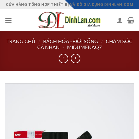
Chuyển
CỬA HÀNG TỔNG HỢP THIẾT BỊ VÀ ĐỒ GIA DỤNG DINHLAN.COM
đến
nội
dung
TRANG CHỦ
/
BÁCH HÓA - ĐỜI SỐNG
/
CHĂM SÓC
CÁ NHÂN
/
MIDUMENAQ7