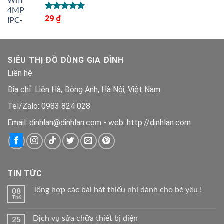
Được xếp
29
₫
hạng
5.00
5 sao
SIÊU THỊ ĐỒ DÙNG GIA ĐÌNH
Liên hệ:
Địa chỉ: Liên Hà, Đông Anh, Hà Nội, Việt Nam
Tel/Zalo: 0983 824 028
Email: dinhlan@dinhlan.com - web: http://dinhlan.com
TIN TỨC
Tổng hợp các bài hát thiếu nhi dành cho bé yêu !
08
Th6
Dịch vụ sửa chữa thiết bị điện
25