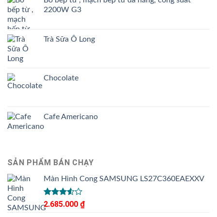
2200W G3
Trà Sữa Ô Long
Chocolate
Cafe Americano
SẢN PHẨM BÁN CHẠY
Màn Hình Cong SAMSUNG LS27C360EAEXXV
Được
2.685.000
₫
xếp