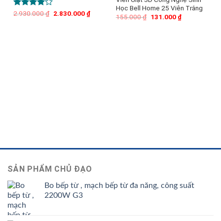
Học Bell Home 25 Viên Trắng
Được
2.930.000
₫
Giá
2.830.000
₫
Giá
155.000
₫
Giá
131.000
₫
Giá
gốc
hiện
xếp hạng
gốc
hiện
là:
tại
4.00
5
là:
tại
2.930.000 ₫.
là:
155.000 ₫.
là:
sao
2.830.000 ₫.
131.000 ₫.
SẢN PHẨM CHỦ ĐẠO
Bo bếp từ , mạch bếp từ đa năng, công suất
2200W G3