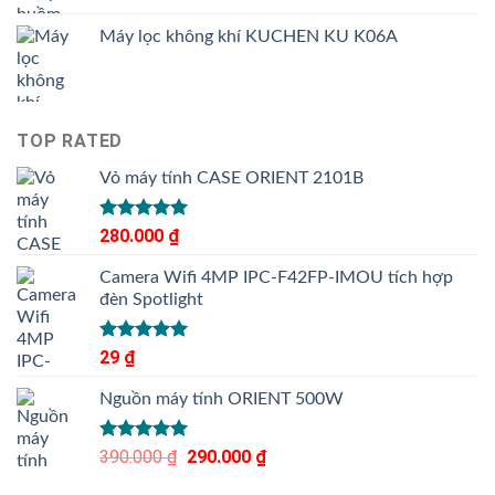
Máy lọc không khí KUCHEN KU K06A
TOP RATED
Vỏ máy tính CASE ORIENT 2101B
Được xếp
280.000
₫
hạng
5.00
5 sao
Camera Wifi 4MP IPC-F42FP-IMOU tích hợp
đèn Spotlight
Được xếp
29
₫
hạng
5.00
5 sao
Nguồn máy tính ORIENT 500W
Được xếp
390.000
₫
Giá
290.000
₫
Giá
hạng
5.00
gốc
hiện
5 sao