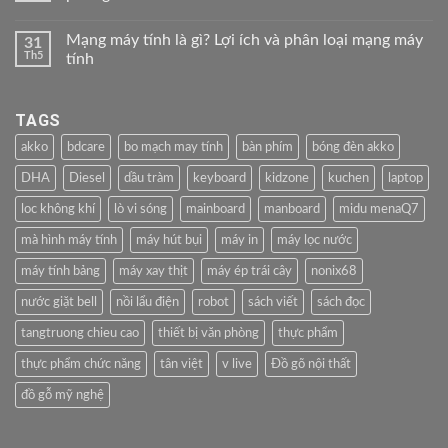
Mạng máy tính là gì? Lợi ích và phân loại mạng máy
31
Th5
tính
TAGS
akko
bdcare
bo mạch may tính
bàn phím
bóng đèn akko
DHA
Diesel
dầu tràm
keyboard
kidzone
kuchen
laptop
loc không khí
lò vi sóng
mainboard
manboard
midu menaQ7
mà hình máy tính
máy hút bụi
máy in
máy lọc nước
máy tính bảng
máy xay thịt
máy ép trái cây
nonix68
nước giặt bell
nồi lẩu điện
robot
sách viết
sách đọc
tangtruong chieu cao
thiết bị văn phòng
thực phẩm
thực phẩm chức năng
tân việt
v live
Đồ gõ nội thất
đồ gỗ mỹ nghệ