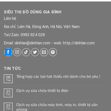
là:
tại
390.000 ₫.
là:
SIÊU THỊ ĐỒ DÙNG GIA ĐÌNH
290.000 ₫.
Liên hệ:
Địa chỉ: Liên Hà, Đông Anh, Hà Nội, Việt Nam
Tel/Zalo: 0983 824 028
Email: dinhlan@dinhlan.com - web: http://dinhlan.com
TIN TỨC
Tổng hợp các bài hát thiếu nhi dành cho bé yêu !
08
Th6
Dịch vụ sửa chữa thiết bị điện
25
Th1
Dịch vụ sữa chữa máy tính, máy in, thiết bị văn
25
Th1
phòng