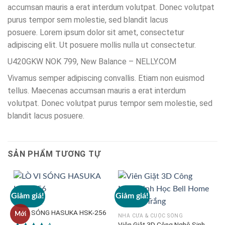
accumsan mauris a erat interdum volutpat. Donec volutpat
purus tempor sem molestie, sed blandit lacus
posuere. Lorem ipsum dolor sit amet, consectetur
adipiscing elit. Ut posuere mollis nulla ut consectetur.
U420GKW NOK 799, New Balance – NELLY.COM
Vivamus semper adipiscing convallis. Etiam non euismod
tellus. Maecenas accumsan mauris a erat interdum
volutpat. Donec volutpat purus tempor sem molestie, sed
blandit lacus posuere.
SẢN PHẨM TƯƠNG TỰ
Giảm giá!
Giảm giá!
G
BÁCH HÓA
LÒ VI SÓNG HASUKA HSK-256
Mới
NHÀ CỬA & CUỘC SỐNG
Viên Giặt 3D Công Nghệ Sinh