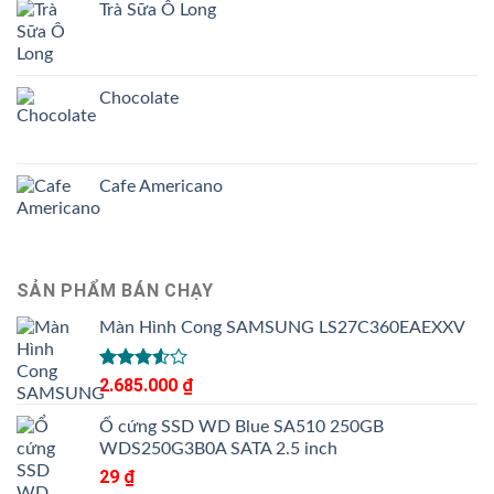
Trà Sữa Ô Long
Chocolate
Cafe Americano
SẢN PHẨM BÁN CHẠY
Màn Hình Cong SAMSUNG LS27C360EAEXXV
Được
2.685.000
₫
xếp
hạng
Ổ cứng SSD WD Blue SA510 250GB
3.50
5
WDS250G3B0A SATA 2.5 inch
sao
29
₫