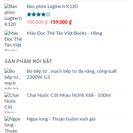
Bàn phím Logitech K120
Được
199.000
₫
Giá
159.000
₫
Giá
xếp hạng
gốc
hiện
4.00
5
Máy Đọc Thẻ Tân Việt Books - Hồng
là:
tại
sao
199.000 ₫.
là:
159.000 ₫.
SẢN PHẨM NỔI BẬT
Bo bếp từ , mạch bếp từ đa năng, công suất
2200W G3
Chai Nước Cốt Nhàu NONI X68 - 100ml
Ngọa long - Thuận buồm xuôi gió