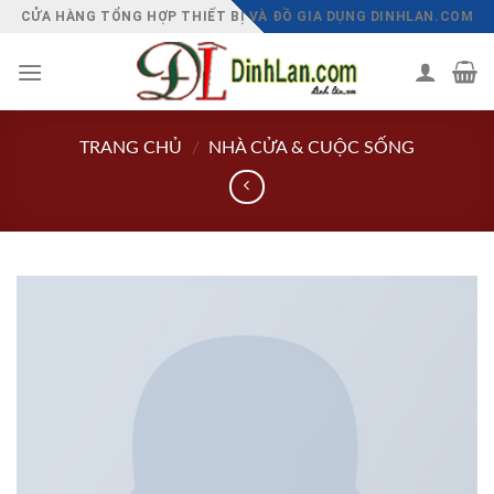
Chuyển
CỬA HÀNG TỔNG HỢP THIẾT BỊ VÀ ĐỒ GIA DỤNG DINHLAN.COM
đến
nội
dung
TRANG CHỦ
/
NHÀ CỬA & CUỘC SỐNG